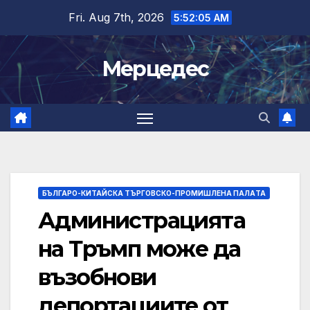
Skip
Fri. Aug 7th, 2026
5:52:06 AM
to
content
Мерцедес
БЪЛГАРО-КИТАЙСКА ТЪРГОВСКО-ПРОМИШЛЕНА ПАЛAТА
Администрацията
на Тръмп може да
възобнови
депортациите от