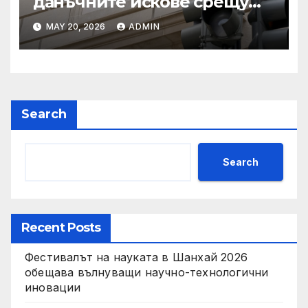
данъчните искове срещу
Тръмп „завинаги“ в
MAY 20, 2026
ADMIN
сделката за съдебно дело с
IRS
Search
Search
Recent Posts
Фестивалът на науката в Шанхай 2026
обещава вълнуващи научно-технологични
иновации