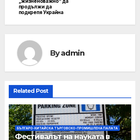
„жизненоважно“ да
продължи да
подкрепя Украйна
By
admin
Related Post
БЪЛГАРО-КИТАЙСКА ТЪРГОВСКО-ПРОМИШЛЕНА ПАЛAТА
Фестивалът на науката в