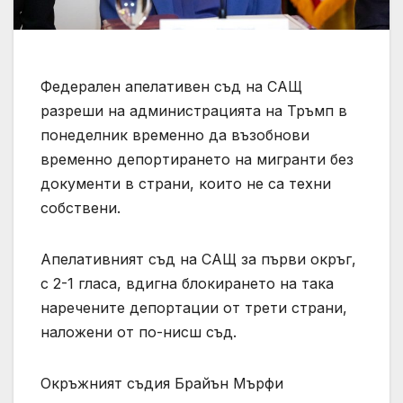
Федерален апелативен съд на САЩ
разреши на администрацията на Тръмп в
понеделник временно да възобнови
временно депортирането на мигранти без
документи в страни, които не са техни
собствени.
Апелативният съд на САЩ за първи окръг,
с 2-1 гласа, вдигна блокирането на така
наречените депортации от трети страни,
наложени от по-нисш съд.
Окръжният съдия Брайън Мърфи