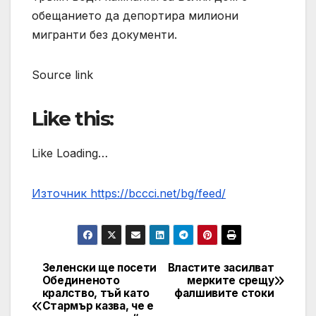
обещанието да депортира милиони
мигранти без документи.
Source link
Like this:
Like Loading…
Източник https://bccci.net/bg/feed/
Зеленски ще посети
Властите засилват
Post
Обединеното
мерките срещу
кралство, тъй като
фалшивите стоки
navigation
Стармър казва, че е