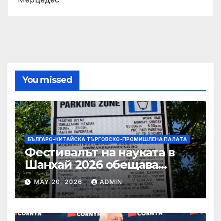
You missed
БЪЛГАРО-КИТАЙСКА ТЪРГОВСКО-ПРОМИШЛЕНА ПАЛAТА
Фестивалът на науката в
Шанхай 2026 обещава
вълнуващи научно-
MAY 20, 2026
ADMIN
технологични иновации