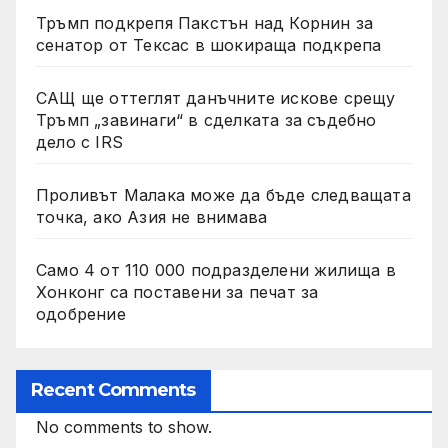
Тръмп подкрепя Пакстън над Корнин за
сенатор от Тексас в шокираща подкрепа
САЩ ще оттеглят данъчните искове срещу
Тръмп „завинаги“ в сделката за съдебно
дело с IRS
Проливът Малака може да бъде следващата
точка, ако Азия не внимава
Само 4 от 110 000 подразделени жилища в
Хонконг са поставени за печат за
одобрение
Recent Comments
No comments to show.