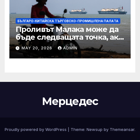
БЪЛГАРО-КИТАЙСКА ТЪРГОВСКО-ПРОМИШЛЕНА ПАЛAТА
Проливът Малака може да
бъде следващата точка, ако
Азия не внимава
MAY 20, 2026
ADMIN
Мерцедес
Proudly powered by WordPress
|
Theme:
Newsup
by
Themeansar
.