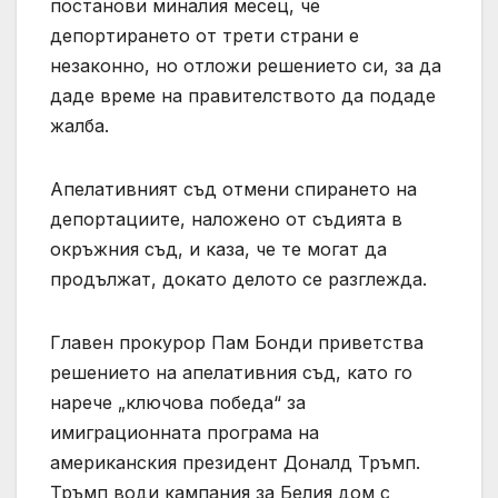
постанови миналия месец, че
депортирането от трети страни е
незаконно, но отложи решението си, за да
даде време на правителството да подаде
жалба.
Апелативният съд отмени спирането на
депортациите, наложено от съдията в
окръжния съд, и каза, че те могат да
продължат, докато делото се разглежда.
Главен прокурор Пам Бонди приветства
решението на апелативния съд, като го
нарече „ключова победа“ за
имиграционната програма на
американския президент Доналд Тръмп.
Тръмп води кампания за Белия дом с