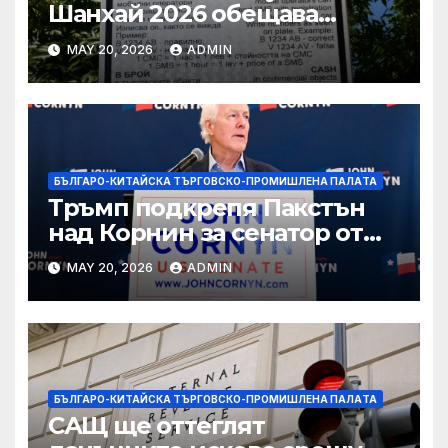
Шанхай 2026 обещава
вълнуващи научно-
MAY 20, 2026
ADMIN
технологични иновации
БЪЛГАРО-КИТАЙСКА ТЪРГОВСКО-ПРОМИШЛЕНА ПАЛAТА
Тръмп подкрепя Пакстън
над Корнин за сенатор от
Тексас в шокираща
MAY 20, 2026
ADMIN
подкрепа
БЪЛГАРО-КИТАЙСКА ТЪРГОВСКО-ПРОМИШЛЕНА ПАЛAТА
САЩ ще оттеглят