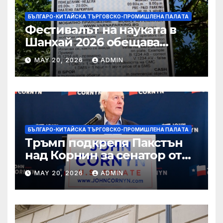
БЪЛГАРО-КИТАЙСКА ТЪРГОВСКО-ПРОМИШЛЕНА ПАЛAТА
Фестивалът на науката в
Шанхай 2026 обещава
вълнуващи научно-
MAY 20, 2026
ADMIN
технологични иновации
БЪЛГАРО-КИТАЙСКА ТЪРГОВСКО-ПРОМИШЛЕНА ПАЛAТА
Тръмп подкрепя Пакстън
над Корнин за сенатор от
Тексас в шокираща
MAY 20, 2026
ADMIN
подкрепа