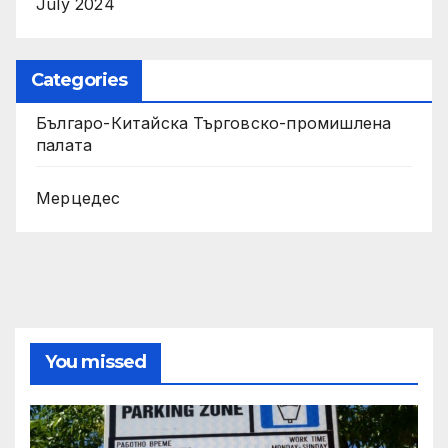
July 2024
Categories
Българо-Китайска Търговско-промишлена
палaта
Мерцедес
You missed