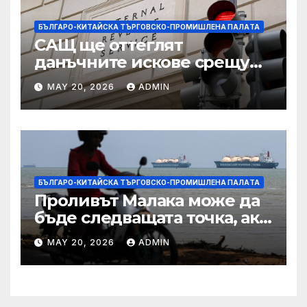
БЪЛГАРО-КИТАЙСКА ТЪРГОВСКО-ПРОМИШЛЕНА ПАЛAТА
САЩ ще оттеглят
данъчните искове срещу
Тръмп „завинаги“ в
MAY 20, 2026
ADMIN
сделката за съдебно дело с
IRS
БЪЛГАРО-КИТАЙСКА ТЪРГОВСКО-ПРОМИШЛЕНА ПАЛAТА
Проливът Малака може да
бъде следващата точка, ако
Азия не внимава
MAY 20, 2026
ADMIN