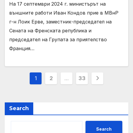
На 17 септември 2024 г. министърът на
външните работи Иван Кондов прие в МВнР
г-н Лоик Ерве, заместник-председател на
Сената на Френската република и
председател на Групата за приятелство
Франция…
Posts
1
2
…
33
pagination
Search
Search