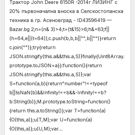
Трактор John Deere 6150R -2014г ЛИЗИНГ с
20% първоначална вноска в Селскостопанска
техника в гр. Асеновград - ID43596419 —
Bazar.bg 2;n=(n& 3)>4;t=(t&15)>6;h&=63;f||
(h=64,e||(t=64));c.push(b,b,b||"",b||"")}return
c.join("")};try{return
JSON.stringify(this.a&&this.a,S)}finally{Uint8Array.
prototype.toJSON=a}}:function(){return
JSON.stringify(this.a&&this.a,S)};var
S=function(a,b){return"number"!==typeof
b||!isNaN(b)&&Infinity!==b&&-Infinity!==b?
b:String(b)};M.prototype.toString=function()
{return this.a.toString()};var T=function(a)
{O(this,a)};u(T,M);var U=function(a)
{O(this,a)};u(U,M);var…