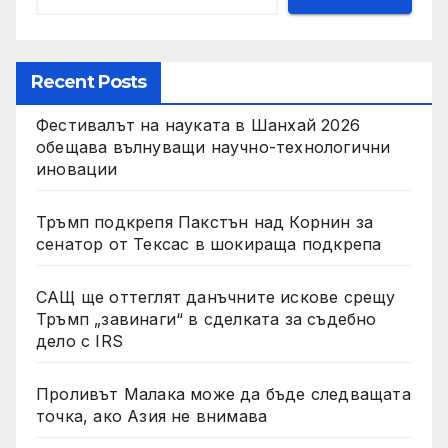
Recent Posts
Фестивалът на науката в Шанхай 2026
обещава вълнуващи научно-технологични
иновации
Тръмп подкрепя Пакстън над Корнин за
сенатор от Тексас в шокираща подкрепа
САЩ ще оттеглят данъчните искове срещу
Тръмп „завинаги“ в сделката за съдебно
дело с IRS
Проливът Малака може да бъде следващата
точка, ако Азия не внимава