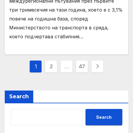
междурегионални пътувания през първите
три тримесечия на тази година, което е с 3,1%
повече на годишна база, според
Министерството на транспорта в сряда,
което подчертава стабилния…
Posts
1
2
…
47
pagination
Search
Search