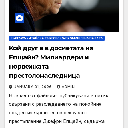
БЪЛГАРО-КИТАЙСКА ТЪРГОВСКО-ПРОМИШЛЕНА ПАЛAТА
Кой друг е в досиетата на
Епщайн? Милиардери и
норвежката
престолонаследница
JANUARY 31, 2026
ADMIN
Нов кеш от файлове, публикувани в петък,
свързани с разследването на покойния
осъден извършител на сексуално
престъпление Джефри Епщайн, съдържа