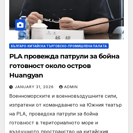
БЪЛГАРО-КИТАЙСКА ТЪРГОВСКО-ПРОМИШЛЕНА ПАЛAТА
PLA провежда патрули за бойна
готовност около остров
Huangyan
JANUARY 31, 2026
ADMIN
Военноморските и военновъздушните сили,
изпратени от командването на Южния театър
на PLA, проведоха патрули за бойна
готовност в териториалното море и
въздушното пространство на китайския