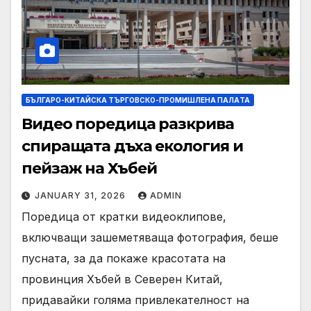
БЪЛГАРО-КИТАЙСКА ТЪРГОВСКО-ПРОМИШЛЕНА ПАЛAТА
Видео поредица разкрива
спиращата дъха екология и
пейзаж на Хъбей
JANUARY 31, 2026
ADMIN
Поредица от кратки видеоклипове,
включващи зашеметяваща фотография, беше
пусната, за да покаже красотата на
провинция Хъбей в Северен Китай,
придавайки голяма привлекателност на