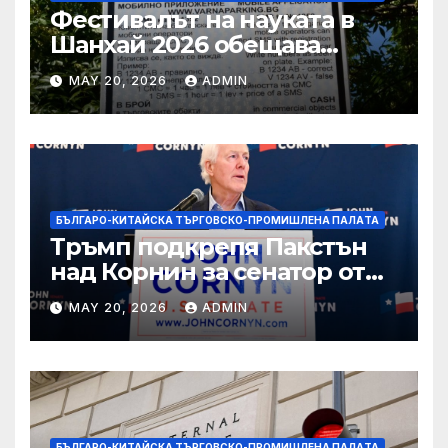
Фестивалът на науката в
Шанхай 2026 обещава
вълнуващи научно-
MAY 20, 2026
ADMIN
технологични иновации
БЪЛГАРО-КИТАЙСКА ТЪРГОВСКО-ПРОМИШЛЕНА ПАЛAТА
Тръмп подкрепя Пакстън
над Корнин за сенатор от
Тексас в шокираща
MAY 20, 2026
ADMIN
подкрепа
БЪЛГАРО-КИТАЙСКА ТЪРГОВСКО-ПРОМИШЛЕНА ПАЛAТА