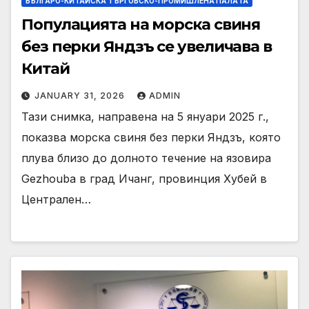
БЪЛГАРО-КИТАЙСКА ТЪРГОВСКО-ПРОМИШЛЕНА ПАЛAТА
Популацията на морска свиня
без перки Яндзъ се увеличава в
Китай
JANUARY 31, 2026
ADMIN
Тази снимка, направена на 5 януари 2025 г.,
показва морска свиня без перки Яндзъ, която
плува близо до долното течение на язовира
Gezhouba в град Ичанг, провинция Хубей в
Централен…