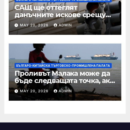
САЩ ще оттеглят
данъчните искове срещу
Тръмп „завинаги“ в
MAY 20, 2026
ADMIN
сделката за съдебно дело с
IRS
БЪЛГАРО-КИТАЙСКА ТЪРГОВСКО-ПРОМИШЛЕНА ПАЛAТА
Проливът Малака може да
бъде следващата точка, ако
Азия не внимава
MAY 20, 2026
ADMIN