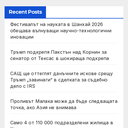
Recent Posts
Фестивалът на науката в Шанхай 2026
обещава вълнуващи научно-технологични
иновации
Тръмп подкрепя Пакстън над Корнин за
сенатор от Тексас в шокираща подкрепа
САЩ ще оттеглят данъчните искове срещу
Тръмп „завинаги“ в сделката за съдебно
дело с IRS
Проливът Малака може да бъде следващата
точка, ако Азия не внимава
Само 4 от 110 000 подразделени жилища в