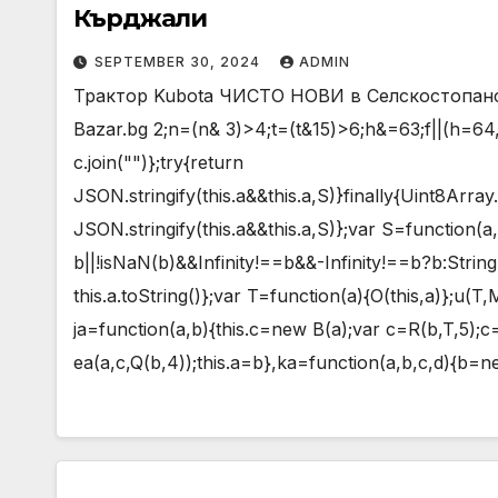
Кърджали
SEPTEMBER 30, 2024
ADMIN
Трактор Kubota ЧИСТО НОВИ в Селскостопанск
Bazar.bg 2;n=(n& 3)>4;t=(t&15)>6;h&=63;f||(h=64,e
c.join("")};try{return
JSON.stringify(this.a&&this.a,S)}finally{Uint8Arr
JSON.stringify(this.a&&this.a,S)};var S=function
b||!isNaN(b)&&Infinity!==b&&-Infinity!==b?b:Strin
this.a.toString()};var T=function(a){O(this,a)};u(T
ja=function(a,b){this.c=new B(a);var c=R(b,T,5);c
ea(a,c,Q(b,4));this.a=b},ka=function(a,b,c,d){b