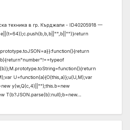
а техника в гр. Кърджали - ID40205918 —
||(t=64));c.push(b,b,b||"",b||"")}return
ay.prototype.toJSON=a}}:function(){return
(a,b){return"number"!==typeof
g(b)};M.prototype.toString=function(){return
,M);var U=function(a){O(this,a)};u(U,M);var
=new y(w,Q(c,4)||"");this.b=new
=new T(b?JSON.parse(b):null);b=new…