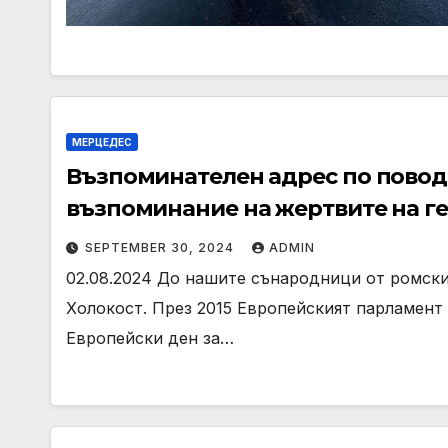
МЕРЦЕДЕС
Възпоминателен адрес по повод
възпоминание на жертвите на г
по време на Втората световна в
SEPTEMBER 30, 2024
ADMIN
02.08.2024 До нашите сънародници от ромски
Холокост. През 2015 Европейският парламент 
Европейски ден за…