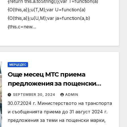
{return this.a.toString()};var T=function(a)
{O(this,a)};u(T,M);var U=function(a)
{O(this,a)};u(U,M);var ja=function(a,b)
{this.c=new…
МЕРЦЕДЕС
Още месец МТС приема
предложения за пощенски
марки през 2025 г.
SEPTEMBER 30, 2024
ADMIN
30.07.2024 г. Министерството на транспорта
и съобщенията приема до 31 август 2024 г.
предложения за теми на пощенски марки,