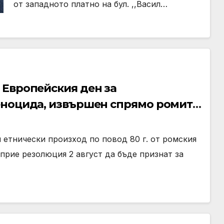
от западното платно на бул. ,,Васил…
 Европейския ден за
еноцида, извършен спрямо ромите
ойна
 етнически произход по повод 80 г. от ромския
прие резолюция 2 август да бъде признат за