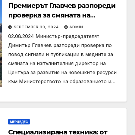
Премиерът Главчев разпореди
проверка за смяната на
директора на Центъра за
SEPTEMBER 30, 2024
ADMIN
развитие на човешките ресурси
02.08.2024 Министър-председателят
към МОН
Димитър Главчев разпореди проверка по
повод сигнали и публикации в медиите за
смяната на изпълнителния директор на
Центъра за развитие на човешките ресурси
към Министерството на образованието и…
МЕРЦЕДЕС
Специализирана техника: от