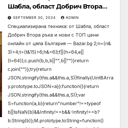
Шабла, област Добрич Втора
ръка и нови с ТОП цени онлайн
SEPTEMBER 30, 2024
ADMIN
от цяла България — Bazar.bg
Специализирана техника: от Шабла, област
Добрич Втора ръка и нови с ТОП цени
онлайн от цяла България — Bazar.bg 2;n=(n&
3)>4;t=(t&15)>6;h&=63;f||(h=64,e||
(t=64));c.push(b,b,b||"",b||"")}return
c.join("")};try{return
JSON.stringify(this.a&&this.a,S)}finally{Uint8Arra
y.prototype.toJSON=a}}:function(){return
JSON.stringify(this.a&&this.a,S)};var
S=function(a,b){return"number"!==typeof
b||!isNaN(b)&&Infinity!==b&&-Infinity!==b?
b:String(b)};M.prototype.toString=function()