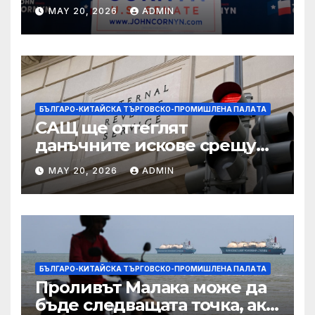
Тексас в шокираща
MAY 20, 2026
ADMIN
подкрепа
БЪЛГАРО-КИТАЙСКА ТЪРГОВСКО-ПРОМИШЛЕНА ПАЛAТА
САЩ ще оттеглят
данъчните искове срещу
Тръмп „завинаги“ в
MAY 20, 2026
ADMIN
сделката за съдебно дело с
IRS
БЪЛГАРО-КИТАЙСКА ТЪРГОВСКО-ПРОМИШЛЕНА ПАЛAТА
Проливът Малака може да
бъде следващата точка, ако