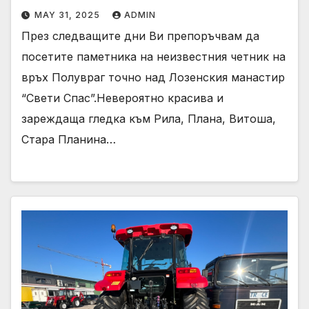
MAY 31, 2025
ADMIN
През следващите дни Ви препоръчвам да
посетите паметника на неизвестния четник на
връх Полувраг точно над Лозенския манастир
“Свети Спас”.Невероятно красива и
зареждаща гледка към Рила, Плана, Витоша,
Стара Планина…