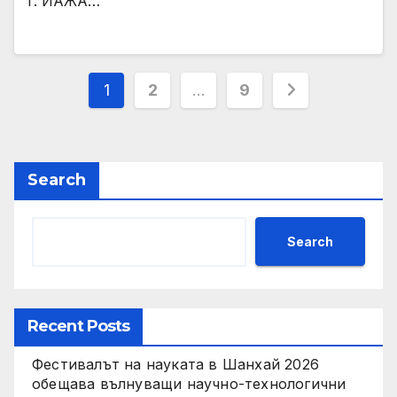
г. ИАЖА…
Posts
1
2
…
9
pagination
Search
Search
Recent Posts
Фестивалът на науката в Шанхай 2026
обещава вълнуващи научно-технологични