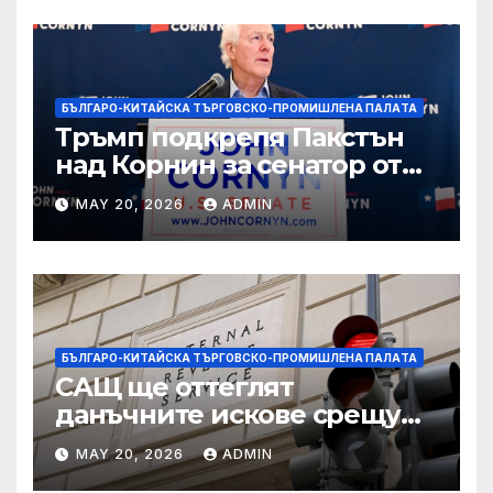
БЪЛГАРО-КИТАЙСКА ТЪРГОВСКО-ПРОМИШЛЕНА ПАЛAТА
Тръмп подкрепя Пакстън
над Корнин за сенатор от
Тексас в шокираща
MAY 20, 2026
ADMIN
подкрепа
БЪЛГАРО-КИТАЙСКА ТЪРГОВСКО-ПРОМИШЛЕНА ПАЛAТА
САЩ ще оттеглят
данъчните искове срещу
Тръмп „завинаги“ в
MAY 20, 2026
ADMIN
сделката за съдебно дело с