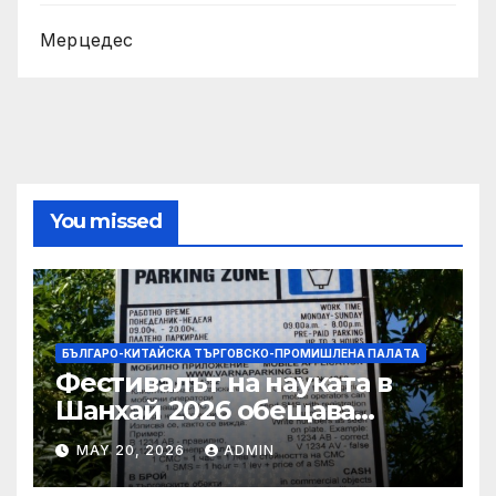
Мерцедес
You missed
БЪЛГАРО-КИТАЙСКА ТЪРГОВСКО-ПРОМИШЛЕНА ПАЛAТА
Фестивалът на науката в
Шанхай 2026 обещава
вълнуващи научно-
MAY 20, 2026
ADMIN
технологични иновации