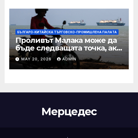
IRS
БЪЛГАРО-КИТАЙСКА ТЪРГОВСКО-ПРОМИШЛЕНА ПАЛAТА
Проливът Малака може да
бъде следващата точка, ако
Азия не внимава
MAY 20, 2026
ADMIN
Мерцедес