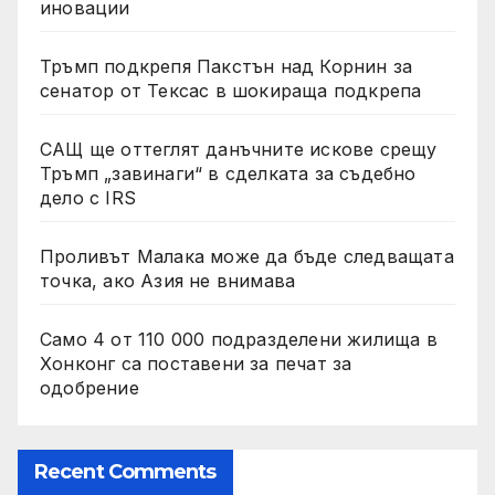
иновации
Тръмп подкрепя Пакстън над Корнин за
сенатор от Тексас в шокираща подкрепа
САЩ ще оттеглят данъчните искове срещу
Тръмп „завинаги“ в сделката за съдебно
дело с IRS
Проливът Малака може да бъде следващата
точка, ако Азия не внимава
Само 4 от 110 000 подразделени жилища в
Хонконг са поставени за печат за
одобрение
Recent Comments