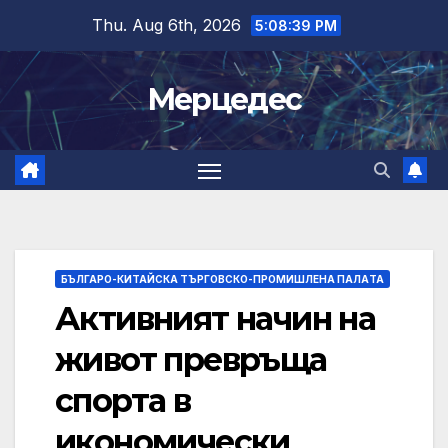
Skip
Thu. Aug 6th, 2026
5:08:40 PM
to
content
Мерцедес
БЪЛГАРО-КИТАЙСКА ТЪРГОВСКО-ПРОМИШЛЕНА ПАЛAТА
Активният начин на
живот превръща
спорта в
икономически