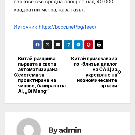
паркове със средна площ от над 40 000
квадратни метра, каза газът.
Източник https://bccci.net/bg/feed/
Китай разкрива
Китай призовава за
Post
първата в света
по -близък диалог
автоматизирана
на САЩ за
navigation
система за
укрепване на
проектиране на
икономическите
чипове, базирана на
връзки
AI, „Qi Meng“
By
admin