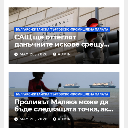
БЪЛГАРО-КИТАЙСКА ТЪРГОВСКО-ПРОМИШЛЕНА ПАЛAТА
САЩ ще оттеглят
данъчните искове срещу
Тръмп „завинаги“ в
MAY 20, 2026
ADMIN
сделката за съдебно дело с
IRS
БЪЛГАРО-КИТАЙСКА ТЪРГОВСКО-ПРОМИШЛЕНА ПАЛAТА
Проливът Малака може да
бъде следващата точка, ако
Азия не внимава
MAY 20, 2026
ADMIN