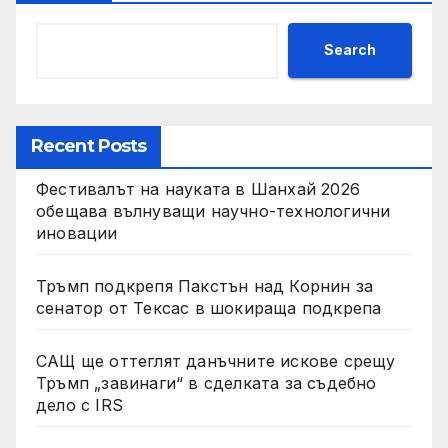
Search
Recent Posts
Фестивалът на науката в Шанхай 2026
обещава вълнуващи научно-технологични
иновации
Тръмп подкрепя Пакстън над Корнин за
сенатор от Тексас в шокираща подкрепа
САЩ ще оттеглят данъчните искове срещу
Тръмп „завинаги“ в сделката за съдебно
дело с IRS