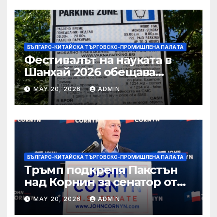
БЪЛГАРО-КИТАЙСКА ТЪРГОВСКО-ПРОМИШЛЕНА ПАЛAТА
Фестивалът на науката в
Шанхай 2026 обещава
вълнуващи научно-
MAY 20, 2026
ADMIN
технологични иновации
БЪЛГАРО-КИТАЙСКА ТЪРГОВСКО-ПРОМИШЛЕНА ПАЛAТА
Тръмп подкрепя Пакстън
над Корнин за сенатор от
Тексас в шокираща
MAY 20, 2026
ADMIN
подкрепа