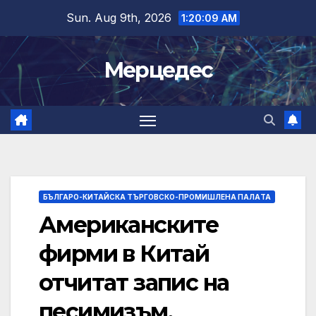
Skip
Sun. Aug 9th, 2026
1:20:10 AM
to
content
Мерцедес
БЪЛГАРО-КИТАЙСКА ТЪРГОВСКО-ПРОМИШЛЕНА ПАЛAТА
Американските
фирми в Китай
отчитат запис на
песимизъм,