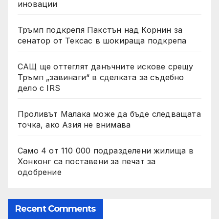
иновации
Тръмп подкрепя Пакстън над Корнин за
сенатор от Тексас в шокираща подкрепа
САЩ ще оттеглят данъчните искове срещу
Тръмп „завинаги“ в сделката за съдебно
дело с IRS
Проливът Малака може да бъде следващата
точка, ако Азия не внимава
Само 4 от 110 000 подразделени жилища в
Хонконг са поставени за печат за
одобрение
Recent Comments