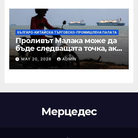
IRS
БЪЛГАРО-КИТАЙСКА ТЪРГОВСКО-ПРОМИШЛЕНА ПАЛAТА
Проливът Малака може да
бъде следващата точка, ако
Азия не внимава
MAY 20, 2026
ADMIN
Мерцедес