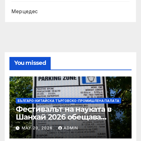
Мерцедес
You missed
БЪЛГАРО-КИТАЙСКА ТЪРГОВСКО-ПРОМИШЛЕНА ПАЛAТА
Фестивалът на науката в
Шанхай 2026 обещава
вълнуващи научно-
MAY 20, 2026
ADMIN
технологични иновации