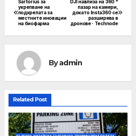
Sartorius за
DJI навлиза на 360 °
Post
укрепване на
пазар на камери,
подкрепата за
докато Insta360 се
navigation
местните иновации
разширява в
на биофарма
дронове · Technode
By
admin
Related Post
БЪЛГАРО-КИТАЙСКА ТЪРГОВСКО-ПРОМИШЛЕНА ПАЛAТА