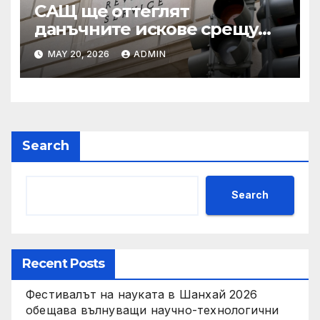
САЩ ще оттеглят
данъчните искове срещу
Тръмп „завинаги“ в
MAY 20, 2026
ADMIN
сделката за съдебно дело с
IRS
Search
Search
Recent Posts
Фестивалът на науката в Шанхай 2026
обещава вълнуващи научно-технологични