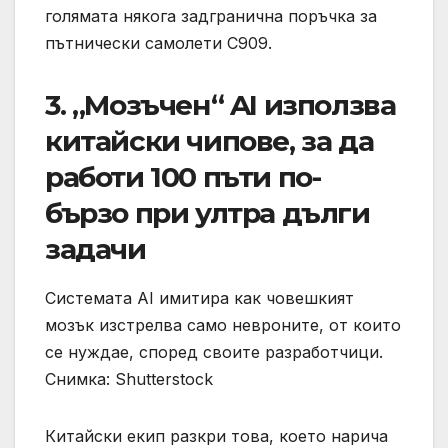
голямата някога задгранична поръчка за
пътнически самолети C909.
3. „Мозъчен“ AI използва
китайски чипове, за да
работи 100 пъти по-
бързо при ултра дълги
задачи
Системата AI имитира как човешкият
мозък изстрелва само невроните, от които
се нуждае, според своите разработчици.
Снимка: Shutterstock
Китайски екип разкри това, което нарича