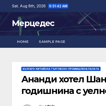
Skip
Sat. Aug 8th, 2026
9:31:43 AM
to
content
Мерцедес
HOME
SAMPLE PAGE
БЪЛГАРО-КИТАЙСКА ТЪРГОВСКО-ПРОМИШЛЕНА ПАЛAТА
Ананди хотел Шанх
годишнина с уелн