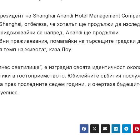
президент на Shanghai Anandi Hotel Management Compa
Shanghai, отбеляза, че хотелът ще продължи да изсле
Придвижвайки се напред, Anandi ще продължи
бни преживявания, помагайки на търсещите градски 
 темп на живота“, каза Лоу.
лнес светилище“, е изградил своята идентичност окол
тики в гостоприемството. Юбилейните събития послу
ла през последните седем години, и очертаха бъдещит
уелнес.