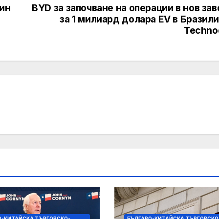
кин
BYD за започване на операции в нов за
за 1 милиард долара EV в Бразили
Techno
О-КИТАЙСКА ТЪРГОВСКО-
БЪЛГАРО-КИТАЙСКА ТЪРГОВСКО