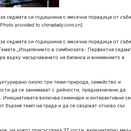
ляза седмата си годишнина с месечна поредица от съби
oto provided to chinadaily.com.cn]
ляза седмата си годишнина с месечна поредица от съби
Темата „Изцелението в симбиозата · Перфектна седма“
ра върху насърчаването на баланса и вниманието в
ктурирано около три теми-природа, семейство и
сти да се занимават с дейности, предназначени да
о. Инициативата включва семинари и интерактивни се
т бързия темп на града и да се свържат отново със
еря, на която присъстваха 37 гости, включително мед