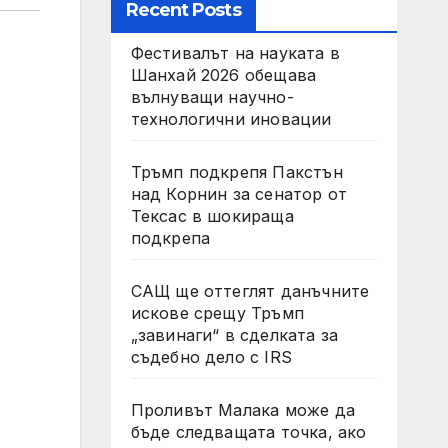
Recent Posts
Фестивалът на науката в
Шанхай 2026 обещава
вълнуващи научно-
технологични иновации
Тръмп подкрепя Пакстън
над Корнин за сенатор от
Тексас в шокираща
подкрепа
САЩ ще оттеглят данъчните
искове срещу Тръмп
„завинаги“ в сделката за
съдебно дело с IRS
Проливът Малака може да
бъде следващата точка, ако