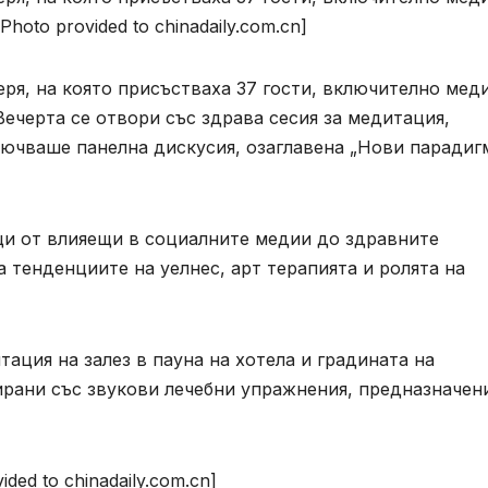
oto provided to chinadaily.com.cn]
еря, на която присъстваха 37 гости, включително мед
Вечерта се отвори със здрава сесия за медитация,
лючваше панелна дискусия, озаглавена „Нови парадиг
щи от влияещи в социалните медии до здравните
 тенденциите на уелнес, арт терапията и ролята на
ция на залез в пауна на хотела и градината на
ирани със звукови лечебни упражнения, предназначен
ided to chinadaily.com.cn]