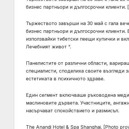
бизнес партньори и дългосрочни клиенти. [Ph
Тържеството завърши на 30 май с гала веч
бизнес партньори и дългосрочни клиенти. 
използвайки тибетски пеещи купички и вк
Лечебният живот “.
Панелистите от различни области, варира
специалисти, споделиха своите възгледи за
естетиката в психичното здраве.
Един сегмент включваше ръководена медита
маслиновите дървета. Участниците, ангаж
насърчават спокойствието и размисъл.
The Anandi Hotel & Spa Shanghai. [Photo prov