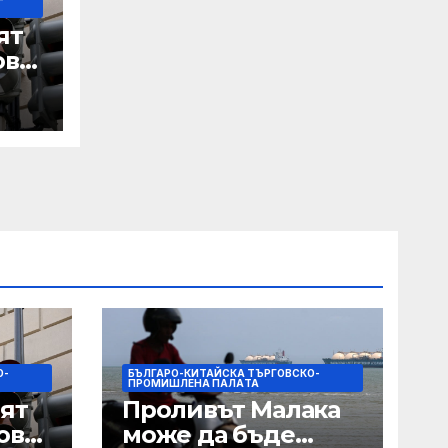
ят
ове
 IRS
О-
БЪЛГАРО-КИТАЙСКА ТЪРГОВСКО-
ПРОМИШЛЕНА ПАЛAТА
ят
Проливът Малака
ове
може да бъде