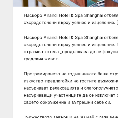
Наскоро Anandi Hotel & Spa Shanghai отбе
съсредоточени върху уелнес и изцеление. [Ph
Наскоро Anandi Hotel & Spa Shanghai отбе
съсредоточени върху уелнес и изцеление. 
отразява хотела „продължава да се фокуси
градския живот.
Програмирането на годишнината беше стру
изкуство-предлагайки на гостите възможно
насърчават релаксацията и благополучиет
насърчаващи участниците да се изключат о
своето обкръжение и вътрешни себе си.
Тържеството завърши на 30 май с гала веч