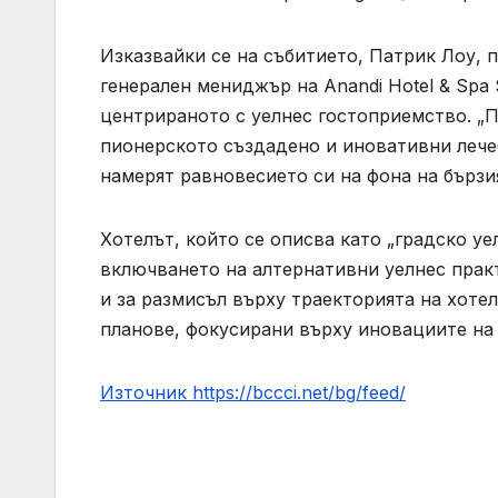
Изказвайки се на събитието, Патрик Лоу, 
генерален мениджър на Anandi Hotel & Spa 
центрираното с уелнес гостоприемство. „
пионерското създадено и иновативни лече
намерят равновесието си на фона на бързия
Хотелът, който се описва като „градско уе
включването на алтернативни уелнес прак
и за размисъл върху траекторията на хоте
планове, фокусирани върху иновациите на 
Източник https://bccci.net/bg/feed/