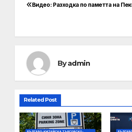
Видео: Разходка по паметта на Пе
Post
navigation
By
admin
Related Post
БЪЛГАРО-КИТАЙСКА ТЪРГОВСКО-
БЪЛГАР