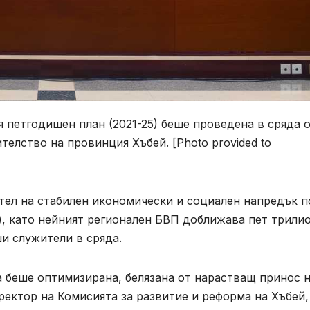
 петгодишен план (2021-25) беше проведена в сряда 
лство на провинция Хъбей. [Photo provided to
тел на стабилен икономически и социален напредък п
.), като нейният регионален БВП доближава пет трили
и служители в сряда.
 беше оптимизирана, белязана от нарастващ принос 
ректор на Комисията за развитие и реформа на Хъбей,