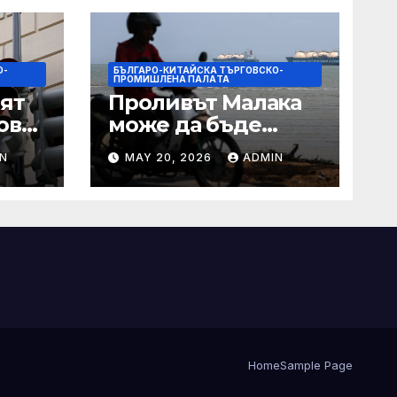
О-
БЪЛГАРО-КИТАЙСКА ТЪРГОВСКО-
ПРОМИШЛЕНА ПАЛAТА
ят
Проливът Малака
ове
може да бъде
следващата точка,
N
MAY 20, 2026
ADMIN
ако Азия не
внимава
 IRS
Home
Sample Page