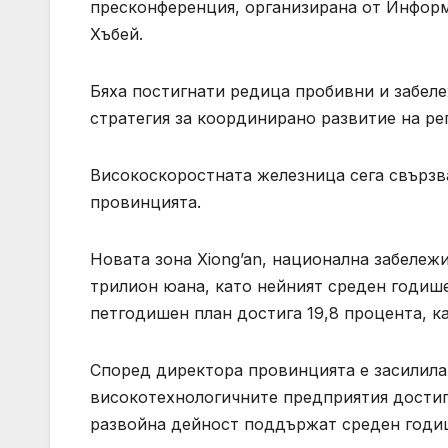
пресконференция, организирана от Инфор
Хъбей.
Бяха постигнати редица пробивни и забел
стратегия за координирано развитие на р
Високоскоростната железница сега свързва
провинцията.
Новата зона Xiong’an, национална забележ
трилион юана, като нейният среден годише
петгодишен план достига 19,8 процента, ка
Според директора провинцията е засилила 
високотехнологичните предприятия достиг
развойна дейност поддържат среден годиш