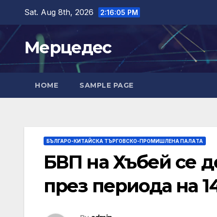
Skip
Sat. Aug 8th, 2026
2:16:06 PM
to
content
Мерцедес
HOME
SAMPLE PAGE
БЪЛГАРО-КИТАЙСКА ТЪРГОВСКО-ПРОМИШЛЕНА ПАЛAТА
БВП на Хъбей се д
през периода на 1