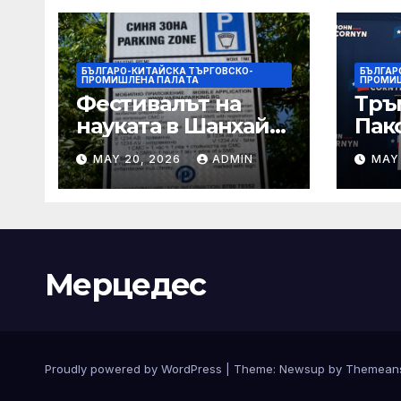
БЪЛГАРО-КИТАЙСКА ТЪРГОВСКО-
БЪЛГАР
ПРОМИШЛЕНА ПАЛAТА
ПРОМИ
Фестивалът на
Тръ
науката в Шанхай
Пак
2026 обещава
Кор
MAY 20, 2026
ADMIN
MAY
вълнуващи
от Т
научно-
шок
технологични
под
иновации
Мерцедес
Proudly powered by WordPress
|
Theme:
Newsup
by
Themean