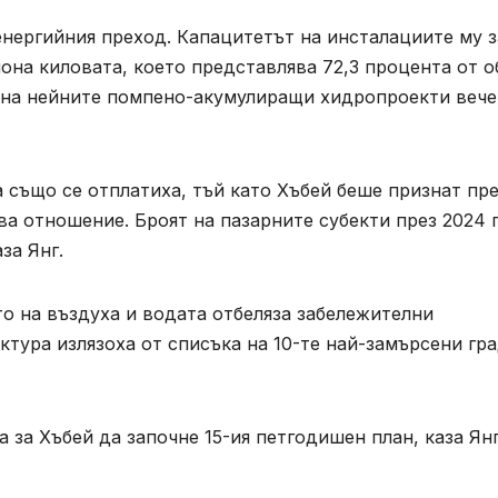
енергийния преход. Капацитетът на инсталациите му з
она киловата, което представлява 72,3 процента от 
т на нейните помпено-акумулиращи хидропроекти вече
а също се отплатиха, тъй като Хъбей беше признат пр
ва отношение. Броят на пазарните субекти през 2024 г
аза Янг.
то на въздуха и водата отбеляза забележителни
ктура излязоха от списъка на 10-те най-замърсени гр
за Хъбей да започне 15-ия петгодишен план, каза Янг