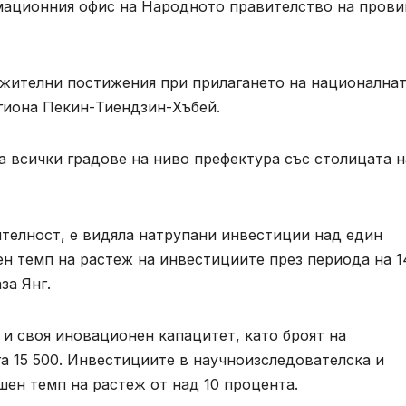
мационния офис на Народното правителство на прови
ежителни постижения при прилагането на национална
егиона Пекин-Тиендзин-Хъбей.
 всички градове на ниво префектура със столицата н
ителност, е видяла натрупани инвестиции над един
н темп на растеж на инвестициите през периода на 1
за Янг.
и своя иновационен капацитет, като броят на
а 15 500. Инвестициите в научноизследователска и
ен темп на растеж от над 10 процента.