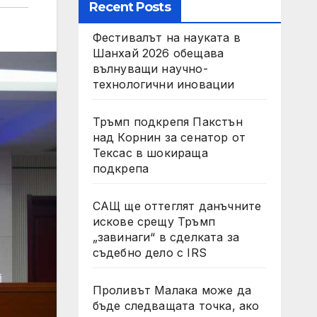
Recent Posts
Фестивалът на науката в
Шанхай 2026 обещава
вълнуващи научно-
технологични иновации
Тръмп подкрепя Пакстън
над Корнин за сенатор от
Тексас в шокираща
подкрепа
САЩ ще оттеглят данъчните
искове срещу Тръмп
„завинаги“ в сделката за
съдебно дело с IRS
Проливът Малака може да
бъде следващата точка, ако