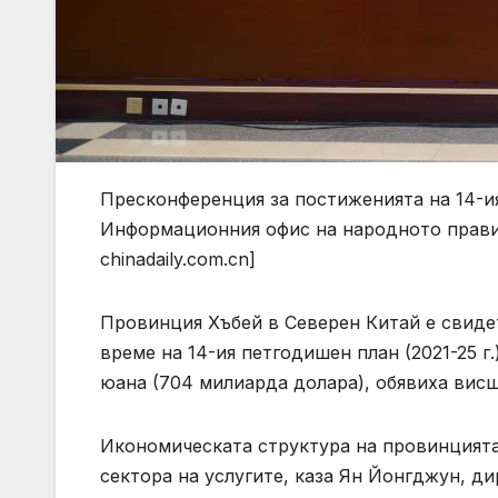
Пресконференция за постиженията на 14-ия
Информационния офис на народното правите
chinadaily.com.cn]
Провинция Хъбей в Северен Китай е свиде
време на 14-ия петгодишен план (2021-25 г
юана (704 милиарда долара), обявиха висш
Икономическата структура на провинцията
сектора на услугите, каза Ян Йонгджун, ди