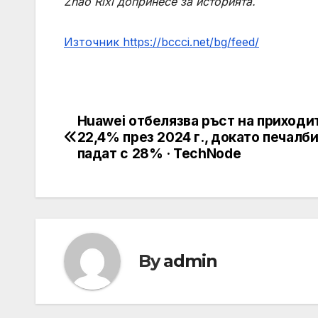
Zhao Rixi допринесе за историята.
Източник https://bccci.net/bg/feed/
Huawei отбелязва ръст на приходи
Post
22,4% през 2024 г., докато печалб
navigation
падат с 28% · TechNode
By
admin