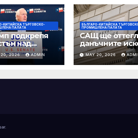
О-КИТАЙСКА ТЪРГОВСКО-
БЪЛГАРО-КИТАЙСКА ТЪРГОВСК
ШЛЕНА ПАЛAТА
ПРОМИШЛЕНА ПАЛAТА
мп подкрепя
САЩ ще оттегл
стън над
данъчните иск
нин за сенатор
срещу Тръмп
 20, 2026
ADMIN
MAY 20, 2026
ADMI
ексас в
„завинаги“ в
ираща
сделката за
крепа
съдебно дело с
sar
.