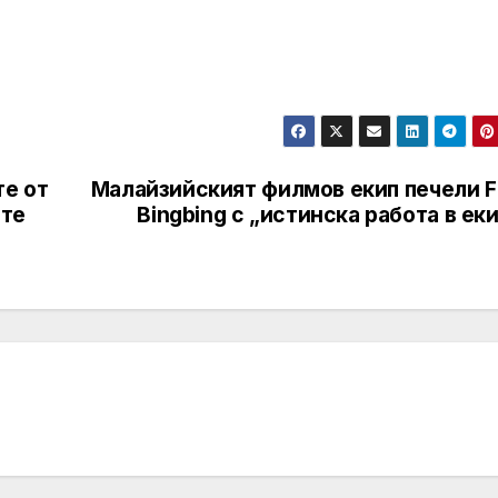
те от
Малайзийският филмов екип печели F
ите
Bingbing с „истинска работа в ек