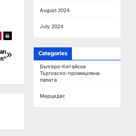
August 2024
July 2024
an
Categories
ип“
Българо-Китайска
Търговско-промишлена
палaта
Мерцедес