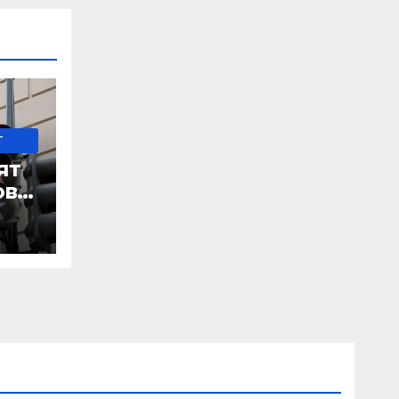
-
ят
ове
 IRS