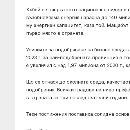
Хъбей се очерта като национален лидер в 
възобновяема енергия нарасна до 140 мили
му енергиен капацитет, каза той. Мащабъ
първо място в страната.
Усилията за подобряване на бизнес средат
2023 г. за най-подобрената провинция в то
е увеличил с над 1,97 милиона от 2020 г., к
Що се отнася до околната среда, качество
подобрения. Всички градове на ниво префе
в страната за три последователни години.
Тези постижения поставиха солидна основа 