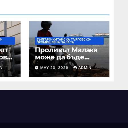
О-
БЪЛГАРО-КИТАЙСКА ТЪРГОВСКО-
ПРОМИШЛЕНА ПАЛAТА
ят
Проливът Малака
ове
може да бъде
следващата точка,
N
MAY 20, 2026
ADMIN
ако Азия не
внимава
 IRS