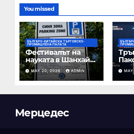
You missed
БЪЛГАРО-КИТАЙСКА ТЪРГОВСКО-
БЪЛГАР
ПРОМИШЛЕНА ПАЛAТА
ПРОМИ
Фестивалът на
Тръ
науката в Шанхай
Пак
2026 обещава
Кор
MAY 20, 2026
ADMIN
MAY
вълнуващи
от Т
научно-
шок
технологични
под
иновации
Мерцедес