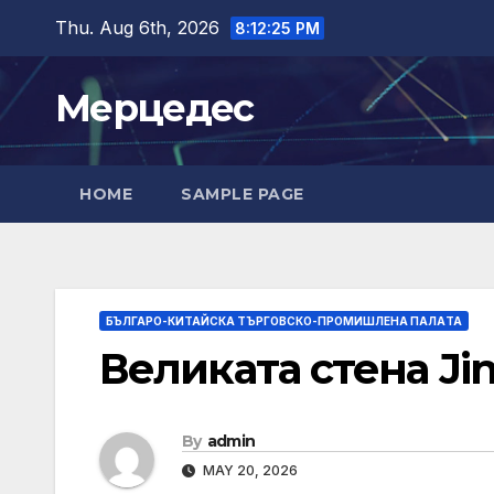
Skip
Thu. Aug 6th, 2026
8:12:26 PM
to
content
Мерцедес
HOME
SAMPLE PAGE
БЪЛГАРО-КИТАЙСКА ТЪРГОВСКО-ПРОМИШЛЕНА ПАЛAТА
Великата стена Jin
By
admin
MAY 20, 2026