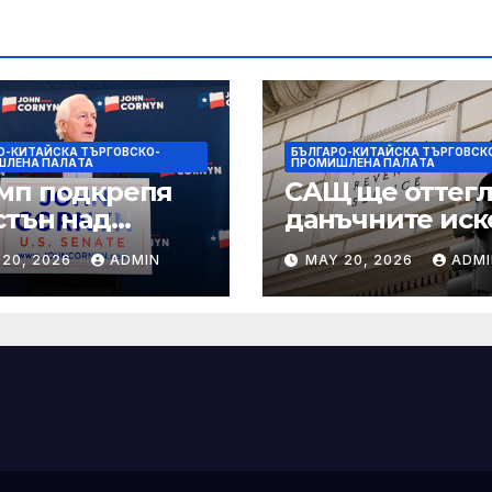
О-КИТАЙСКА ТЪРГОВСКО-
БЪЛГАРО-КИТАЙСКА ТЪРГОВСК
ШЛЕНА ПАЛAТА
ПРОМИШЛЕНА ПАЛAТА
мп подкрепя
САЩ ще оттегл
стън над
данъчните иск
нин за сенатор
срещу Тръмп
 20, 2026
ADMIN
MAY 20, 2026
ADMI
ексас в
„завинаги“ в
ираща
сделката за
крепа
съдебно дело с