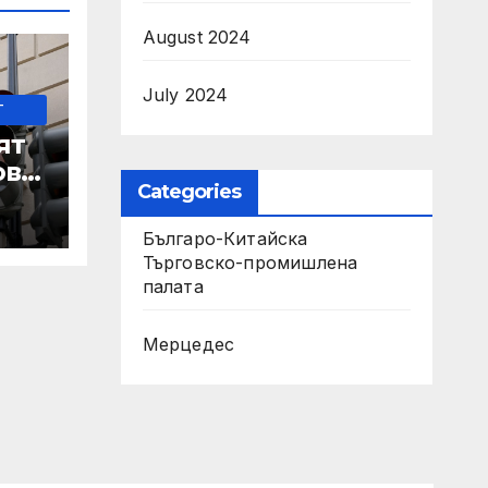
August 2024
July 2024
-
ят
ове
Categories
Българо-Китайска
Търговско-промишлена
 IRS
палaта
Мерцедес