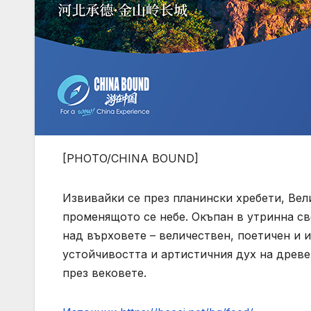
[PHOTO/CHINA BOUND]
Извивайки се през планински хребети, Вели
променящото се небе. Окъпан в утринна св
над върховете – величествен, поетичен и 
устойчивостта и артистичния дух на древе
през вековете.