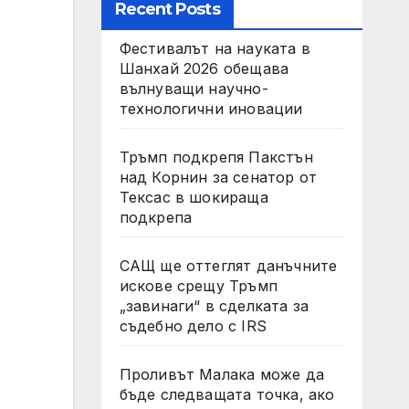
Recent Posts
Фестивалът на науката в
Шанхай 2026 обещава
вълнуващи научно-
технологични иновации
Тръмп подкрепя Пакстън
над Корнин за сенатор от
Тексас в шокираща
подкрепа
САЩ ще оттеглят данъчните
искове срещу Тръмп
„завинаги“ в сделката за
съдебно дело с IRS
Проливът Малака може да
бъде следващата точка, ако