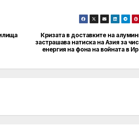
жилища
Кризата в доставките на алумин
застрашава натиска на Азия за чи
енергия на фона на войната в И