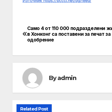
Източник https://bccci.net/bg/feed/
Само 4 от 110 000 подразделени 
Post
в Хонконг са поставени за печат за
navigation
одобрение
By
admin
Related Post