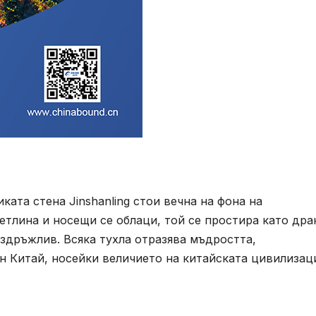
ката стена Jinshanling стои вечна на фона на
етлина и носещи се облаци, той се простира като дра
издръжлив. Всяка тухла отразява мъдростта,
н Китай, носейки величието на китайската цивилизац