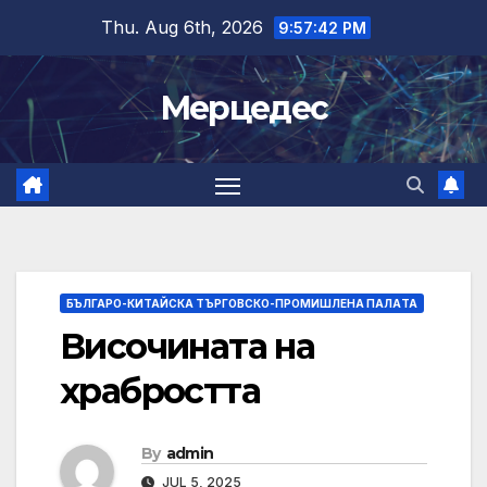
Skip
Thu. Aug 6th, 2026
9:57:43 PM
to
content
Мерцедес
БЪЛГАРО-КИТАЙСКА ТЪРГОВСКО-ПРОМИШЛЕНА ПАЛAТА
Височината на
храбростта
By
admin
JUL 5, 2025