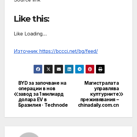
Like this:
Like Loading…
Източник https://bccci.net/bg/feed/
BYD за започване на
Магистралата
Post
операции в нов
управлява
завод за 1 милиард
културните
navigation
долара EV в
преживявания –
Бразилия · Technode
chinadaily.com.cn