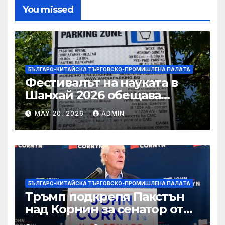
You missed
БЪЛГАРО-КИТАЙСКА ТЪРГОВСКО-ПРОМИШЛЕНА ПАЛAТА
Фестивалът на науката в
Шанхай 2026 обещава
вълнуващи научно-
MAY 20, 2026
ADMIN
технологични иновации
БЪЛГАРО-КИТАЙСКА ТЪРГОВСКО-ПРОМИШЛЕНА ПАЛAТА
Тръмп подкрепя Пакстън
над Корнин за сенатор от
Тексас в шокираща