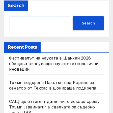
Search
Search
Recent Posts
Фестивалът на науката в Шанхай 2026
обещава вълнуващи научно-технологични
иновации
Тръмп подкрепя Пакстън над Корнин за
сенатор от Тексас в шокираща подкрепа
САЩ ще оттеглят данъчните искове срещу
Тръмп „завинаги“ в сделката за съдебно
дело с IRS