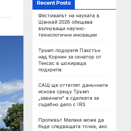
Recent Posts
Фестивалът на науката в
Шанхай 2026 обещава
вълнуващи научно-
технологични иновации
Тръмп подкрепя Пакстън
над Корнин за сенатор от
Тексас в шокираща
подкрепа
САЩ ще оттеглят данъчните
искове срещу Тръмп
„завинаги“ в сделката за
съдебно дело с IRS
Проливът Малака може да
бъде следващата точка, ако