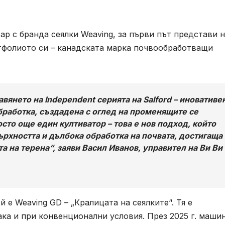
ар с бранда сеялки Weaving, за първи път представи 
тфолиото си – канадската марка почвообработващи
вянето на Independent серията на Salford – иновативе
бработка, създадена с оглед на променящите се
сто още един култиватор – това е нов подход, който
ърхността и дълбока обработка на почвата, достигаща
та на терена“, заяви Васил Иванов, управител на Ви Ви
 е Weaving GD – „Кралицата на сеялките“. Тя е
ака и при конвенционални условия. През 2025 г. маши