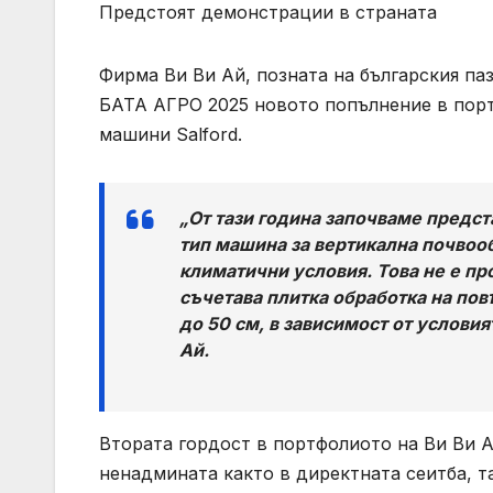
Предстоят демонстрации в страната
Фирма Ви Ви Ай, позната на българския паз
БАТА АГРО 2025 новото попълнение в пор
машини Salford.
„От тази година започваме предста
тип машина за вертикална почвоо
климатични условия. Това не е про
съчетава плитка обработка на пов
до 50 см, в зависимост от условия
Ай.
Втората гордост в портфолиото на Ви Ви Ай
ненадмината както в директната сеитба, т