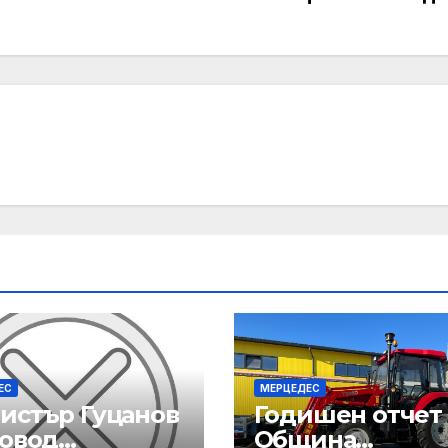
ЕС
МЕРЦЕДЕС
истър Гуцанов
Годишен отчет
повод
Община