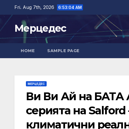
Skip
Fri. Aug 7th, 2026
6:53:05 AM
to
content
Мерцедес
HOME
SAMPLE PAGE
МЕРЦЕДЕС
Ви Ви Ай на БАТА 
серията на Salford
климатични реал