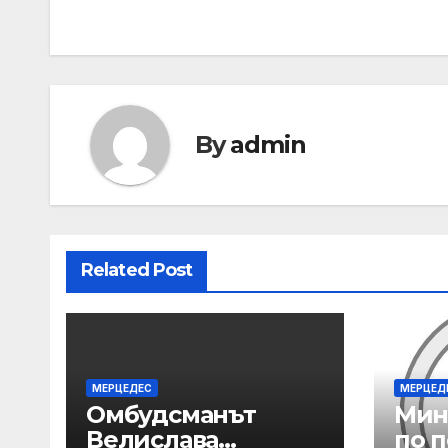
By
admin
Related Post
МЕРЦЕДЕС
МЕРЦЕД
Омбудсманът
Мин
Велислава
по 