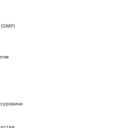
 (GMP)
ятия
 суровини
одства