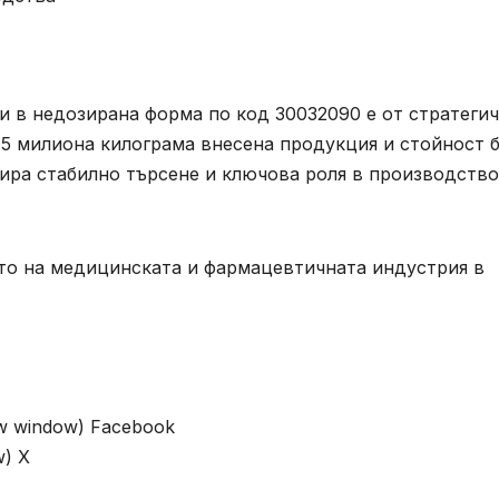
и в недозирана форма по код 30032090 е от стратеги
 5 милиона килограма внесена продукция и стойност 
рира стабилно търсене и ключова роля в производств
ето на медицинската и фармацевтичната индустрия в
ew window) Facebook
w) X