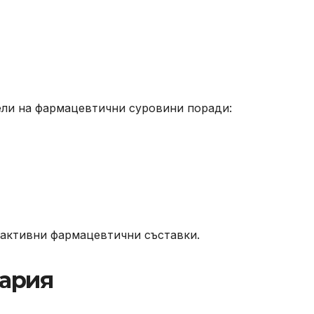
ели на фармацевтични суровини поради:
 активни фармацевтични съставки.
гария