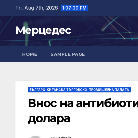
Skip
Fri. Aug 7th, 2026
1:07:11 PM
to
content
Мерцедес
HOME
SAMPLE PAGE
БЪЛГАРО-КИТАЙСКА ТЪРГОВСКО-ПРОМИШЛЕНА ПАЛAТА
Внос на антибиотиц
долара