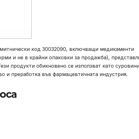
с митнически код 30032090, включващи медикаменти
рми и не в крайни опаковки за продажба), представл
Тези продукти обикновено се използват като суровин
о и преработка във фармацевтичната индустрия.
носа