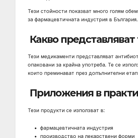
Тези стойности показват много голям обем
за фармацевтичната индустрия в България.
️ Какво представляват
Тези медикаменти представляват антибиоти
опаковани за крайна употреба. Те се изпо
които преминават през допълнителни етапи
️ Приложения в практ
Тези продукти се използват в:
фармацевтичната индустрия
производство на лекарствени форми