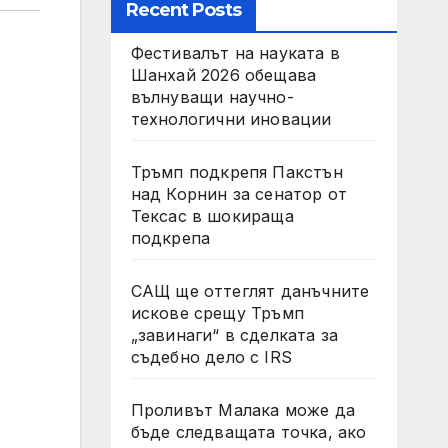
Recent Posts
Фестивалът на науката в
Шанхай 2026 обещава
вълнуващи научно-
технологични иновации
Тръмп подкрепя Пакстън
над Корнин за сенатор от
Тексас в шокираща
подкрепа
САЩ ще оттеглят данъчните
искове срещу Тръмп
„завинаги“ в сделката за
съдебно дело с IRS
Проливът Малака може да
бъде следващата точка, ако