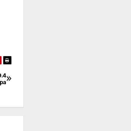
9.4
ра