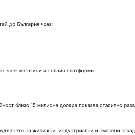
ай до България чрез:
ат чрез магазини и онлайн платформи.
йност близо 15 милиона долара показва стабилно раз
рудването на жилищни, индустриални и смесени сград