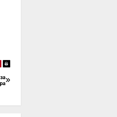
 за
ара