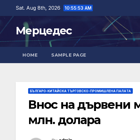
Skip
Sat. Aug 8th, 2026
10:55:54 AM
to
content
Мерцедес
HOME
SAMPLE PAGE
БЪЛГАРО-КИТАЙСКА ТЪРГОВСКО-ПРОМИШЛЕНА ПАЛAТА
Внос на дървени м
млн. долара