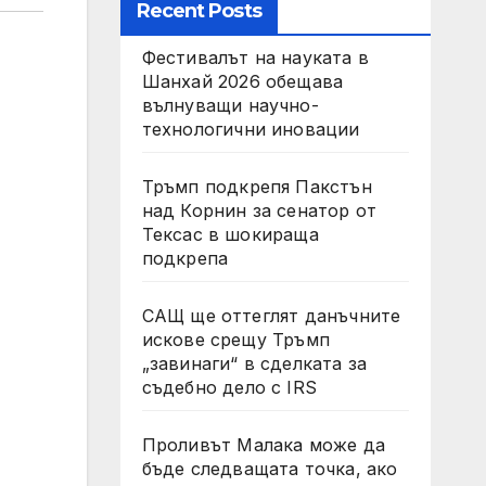
Recent Posts
Фестивалът на науката в
Шанхай 2026 обещава
вълнуващи научно-
технологични иновации
Тръмп подкрепя Пакстън
над Корнин за сенатор от
Тексас в шокираща
подкрепа
САЩ ще оттеглят данъчните
искове срещу Тръмп
„завинаги“ в сделката за
съдебно дело с IRS
Проливът Малака може да
бъде следващата точка, ако