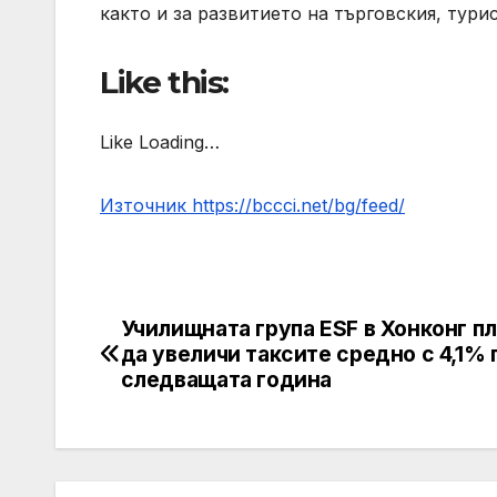
както и за развитието на търговския, тури
Like this:
Like Loading…
Източник https://bccci.net/bg/feed/
Училищната група ESF в Хонконг п
Post
да увеличи таксите средно с 4,1% 
navigation
следващата година