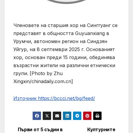
Членовете на старшия хор на Синггуанг се
представят в общността Guyuanxiang в
Урумчи, автономен регион на Синдзян
Уйгур, на 8 септември 2025 г. Основаният
хор, основан преди 15 години, обединява
възрастни жители на различни етнически
групи. [Photo by Zhu
Xingxin/chinadaily.com.cn]
Източник https://bccci.net/bg/feed/
Първи от 5 съдии в
Културните
Post