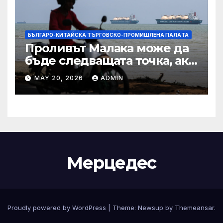
БЪЛГАРО-КИТАЙСКА ТЪРГОВСКО-ПРОМИШЛЕНА ПАЛAТА
Проливът Малака може да
бъде следващата точка, ако
Азия не внимава
MAY 20, 2026
ADMIN
Мерцедес
Proudly powered by WordPress
|
Theme:
Newsup
by
Themeansar
.