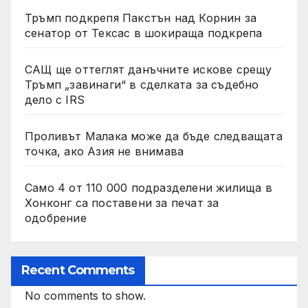
Тръмп подкрепя Пакстън над Корнин за
сенатор от Тексас в шокираща подкрепа
САЩ ще оттеглят данъчните искове срещу
Тръмп „завинаги“ в сделката за съдебно
дело с IRS
Проливът Малака може да бъде следващата
точка, ако Азия не внимава
Само 4 от 110 000 подразделени жилища в
Хонконг са поставени за печат за
одобрение
Recent Comments
No comments to show.