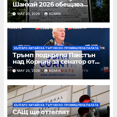
Шанхай 2026 обещава
вълнуващи научно-
MAY 20, 2026
ADMIN
технологични иновации
БЪЛГАРО-КИТАЙСКА ТЪРГОВСКО-ПРОМИШЛЕНА ПАЛAТА
Тръмп подкрепя Пакстън
над Корнин за сенатор от
Тексас в шокираща
MAY 20, 2026
ADMIN
подкрепа
БЪЛГАРО-КИТАЙСКА ТЪРГОВСКО-ПРОМИШЛЕНА ПАЛAТА
САЩ ще оттеглят