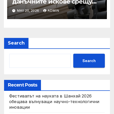
данъчните искове срещу
Тръмп „завинаги“ в
MAY 20, 2026
ADMIN
сделката за съдебно дело с
IRS
Search
Search
Recent Posts
Фестивалът на науката в Шанхай 2026
обещава вълнуващи научно-технологични
иновации