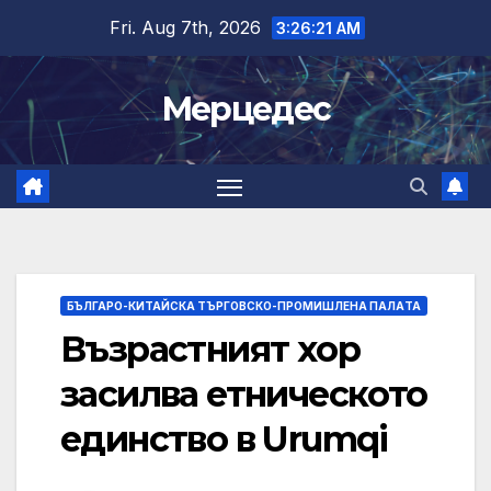
Skip
Fri. Aug 7th, 2026
3:26:22 AM
to
content
Мерцедес
БЪЛГАРО-КИТАЙСКА ТЪРГОВСКО-ПРОМИШЛЕНА ПАЛAТА
Възрастният хор
засилва етническото
единство в Urumqi