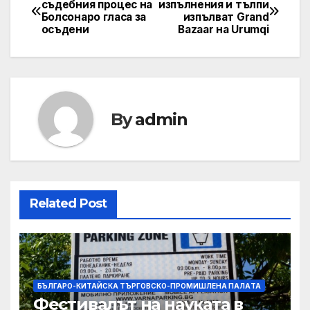
съдебния процес на
изпълнения и тълпи
Болсонаро гласа за
изпълват Grand
navigation
осъдени
Bazaar на Urumqi
By
admin
Related Post
БЪЛГАРО-КИТАЙСКА ТЪРГОВСКО-ПРОМИШЛЕНА ПАЛAТА
Фестивалът на науката в