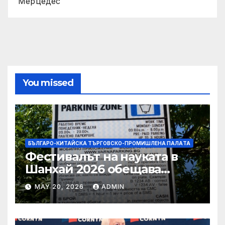
Мерцедес
You missed
БЪЛГАРО-КИТАЙСКА ТЪРГОВСКО-ПРОМИШЛЕНА ПАЛAТА
Фестивалът на науката в
Шанхай 2026 обещава
вълнуващи научно-
MAY 20, 2026
ADMIN
технологични иновации