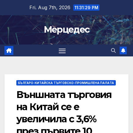
Skip
Fri. Aug 7th, 2026
11:31:29 PM
to
content
Мерцедес
БЪЛГАРО-КИТАЙСКА ТЪРГОВСКО-ПРОМИШЛЕНА ПАЛAТА
Външната търговия
на Китай се е
увеличила с 3,6%
през първите 10