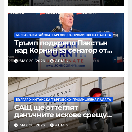
технологични иновации
БЪЛГАРО-КИТАЙСКА ТЪРГОВСКО-ПРОМИШЛЕНА ПАЛAТА
Тръмп подкрепя Пакстън
над Корнин за сенатор от
Тексас в шокираща
MAY 20, 2026
ADMIN
подкрепа
БЪЛГАРО-КИТАЙСКА ТЪРГОВСКО-ПРОМИШЛЕНА ПАЛAТА
САЩ ще оттеглят
данъчните искове срещу
Тръмп „завинаги“ в
MAY 20, 2026
ADMIN
сделката за съдебно дело с