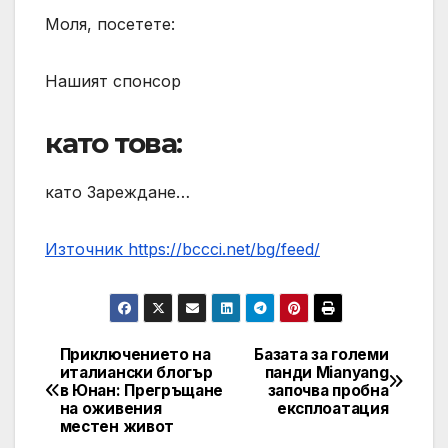
Моля, посетете:
Нашият спонсор
като това:
като Зареждане…
Източник https://bccci.net/bg/feed/
Приключението на
Базата за големи
Post
италиански блогър
панди Mianyang
в Юнан: Прегръщане
започва пробна
navigation
на оживения
експлоатация
местен живот