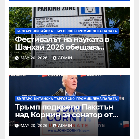
БЪЛГАРО-КИТАЙСКА ТЪРГОВСКО-ПРОМИШЛЕНА ПАЛAТА
Фестивалът на науката в
Шанхай 2026 обещава
вълнуващи научно-
MAY 20, 2026
ADMIN
технологични иновации
БЪЛГАРО-КИТАЙСКА ТЪРГОВСКО-ПРОМИШЛЕНА ПАЛAТА
Тръмп подкрепя Пакстън
над Корнин за сенатор от
Тексас в шокираща
MAY 20, 2026
ADMIN
подкрепа