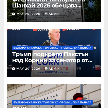
Шанхай 2026 обещава
вълнуващи научно-
MAY 20, 2026
ADMIN
технологични иновации
БЪЛГАРО-КИТАЙСКА ТЪРГОВСКО-ПРОМИШЛЕНА ПАЛAТА
Тръмп подкрепя Пакстън
над Корнин за сенатор от
Тексас в шокираща
MAY 20, 2026
ADMIN
подкрепа
БЪЛГАРО-КИТАЙСКА ТЪРГОВСКО-ПРОМИШЛЕНА ПАЛAТА