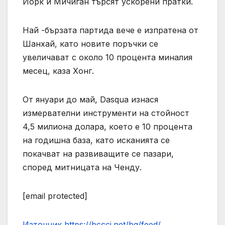
Йорк и Мичиган търсят ускорени пратки.
Най -бързата партида вече е изпратена от
Шанхай, като новите поръчки се
увеличават с около 10 процента миналия
месец, каза Хонг.
От януари до май, Dasqua изнася
измервателни инструменти на стойност
4,5 милиона долара, което е 10 процента
на годишна база, като исканията се
покачват на развиващите се пазари,
според митницата на Ченду.
[email protected]
Източник https://bccci.net/bg/feed/