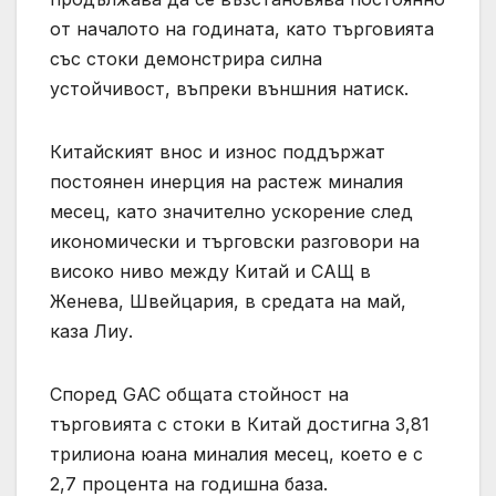
от началото на годината, като търговията
със стоки демонстрира силна
устойчивост, въпреки външния натиск.
Китайският внос и износ поддържат
постоянен инерция на растеж миналия
месец, като значително ускорение след
икономически и търговски разговори на
високо ниво между Китай и САЩ в
Женева, Швейцария, в средата на май,
каза Лиу.
Според GAC общата стойност на
търговията с стоки в Китай достигна 3,81
трилиона юана миналия месец, което е с
2,7 процента на годишна база.