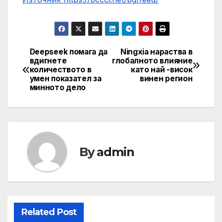
Deepseek помага да
Ningxia нараства в
Post
вдигнете
глобалното влияние
количеството в
като най -висок
navigation
умен показател за
винен регион
минното дело
By
admin
Related Post