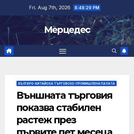
Skip
Fri. Aug 7th, 2026
8:48:30 PM
to
content
Мерцедес
БЪЛГАРО-КИТАЙСКА ТЪРГОВСКО-ПРОМИШЛЕНА ПАЛAТА
Външната търговия
показва стабилен
растеж през
първите пет месеца