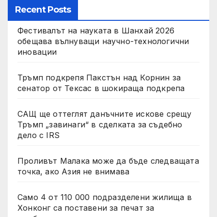
Recent Posts
Фестивалът на науката в Шанхай 2026
обещава вълнуващи научно-технологични
иновации
Тръмп подкрепя Пакстън над Корнин за
сенатор от Тексас в шокираща подкрепа
САЩ ще оттеглят данъчните искове срещу
Тръмп „завинаги“ в сделката за съдебно
дело с IRS
Проливът Малака може да бъде следващата
точка, ако Азия не внимава
Само 4 от 110 000 подразделени жилища в
Хонконг са поставени за печат за