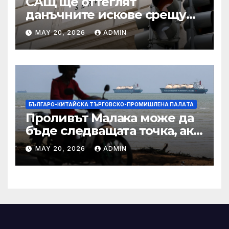
САЩ ще оттеглят
данъчните искове срещу
Тръмп „завинаги“ в
MAY 20, 2026
ADMIN
сделката за съдебно дело с
IRS
БЪЛГАРО-КИТАЙСКА ТЪРГОВСКО-ПРОМИШЛЕНА ПАЛAТА
Проливът Малака може да
бъде следващата точка, ако
Азия не внимава
MAY 20, 2026
ADMIN