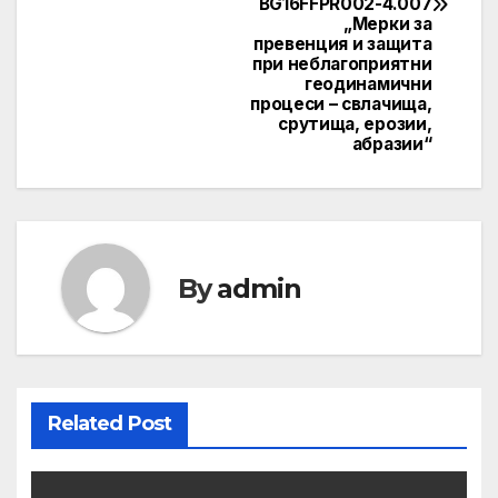
BG16FFPR002-4.007
„Мерки за
превенция и защита
при неблагоприятни
геодинамични
процеси – свлачища,
срутища, ерозии,
абразии“
By
admin
Related Post