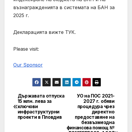
възнагражденията в системата на БАН за
2025 г.
Декларацията вижте ТУК.
Please visit:
Our Sponsor
Държавата отпуска
УО на ПОС 2021-
Post
15 млн. лева за
2027 г. обяви
ключови
процедура чрез
navigation
инфраструктурни
директно
проекти в Пловдив
предоставяне на
безвъзмездна
финансова помощ №