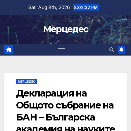
Skip
Sat. Aug 8th, 2026
8:02:33 PM
to
content
Мерцедес
МЕРЦЕДЕС
Декларация на
Общото събрание на
БАН – Българска
академия на науките