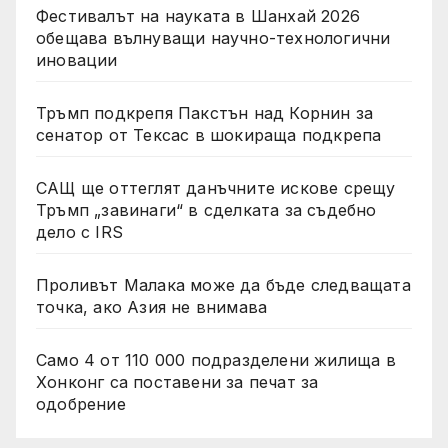
Фестивалът на науката в Шанхай 2026
обещава вълнуващи научно-технологични
иновации
Тръмп подкрепя Пакстън над Корнин за
сенатор от Тексас в шокираща подкрепа
САЩ ще оттеглят данъчните искове срещу
Тръмп „завинаги“ в сделката за съдебно
дело с IRS
Проливът Малака може да бъде следващата
точка, ако Азия не внимава
Само 4 от 110 000 подразделени жилища в
Хонконг са поставени за печат за
одобрение