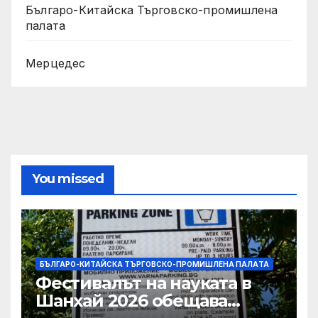
Българо-Китайска Търговско-промишлена
палaта
Мерцедес
You missed
БЪЛГАРО-КИТАЙСКА ТЪРГОВСКО-ПРОМИШЛЕНА ПАЛAТА
Фестивалът на науката в
Шанхай 2026 обещава