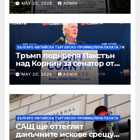
вълнуващи научно-
MAY 20, 2026
ADMIN
технологични иновации
БЪЛГАРО-КИТАЙСКА ТЪРГОВСКО-ПРОМИШЛЕНА ПАЛAТА
Тръмп подкрепя Пакстън
над Корнин за сенатор от
Тексас в шокираща
MAY 20, 2026
ADMIN
подкрепа
БЪЛГАРО-КИТАЙСКА ТЪРГОВСКО-ПРОМИШЛЕНА ПАЛAТА
САЩ ще оттеглят
данъчните искове срещу