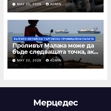
Тръмп „завинаги“ в
MAY 20, 2026
ADMIN
сделката за съдебно дело с
IRS
БЪЛГАРО-КИТАЙСКА ТЪРГОВСКО-ПРОМИШЛЕНА ПАЛAТА
Проливът Малака може да
бъде следващата точка, ако
Азия не внимава
MAY 20, 2026
ADMIN
Мерцедес