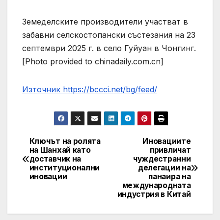
Земеделските производители участват в
забавни селскостопански състезания на 23
септември 2025 г. в село Гуйуан в Чонгинг.
[Photo provided to chinadaily.com.cn]
Източник https://bccci.net/bg/feed/
Ключът на ролята
Иновациите
Post
на Шанхай като
привличат
доставчик на
чуждестранни
navigation
институционални
делегации на
иновации
панаира на
международната
индустрия в Китай