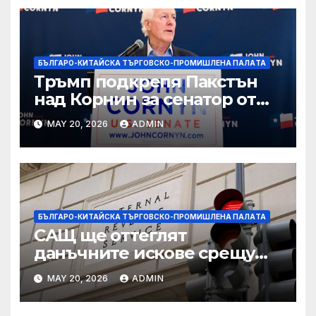
БЪЛГАРО-КИТАЙСКА ТЪРГОВСКО-ПРОМИШЛЕНА ПАЛAТА
Тръмп подкрепя Пакстън
над Корнин за сенатор от
Тексас в шокираща
MAY 20, 2026
ADMIN
подкрепа
БЪЛГАРО-КИТАЙСКА ТЪРГОВСКО-ПРОМИШЛЕНА ПАЛAТА
САЩ ще оттеглят
данъчните искове срещу
Тръмп „завинаги“ в
MAY 20, 2026
ADMIN
сделката за съдебно дело с
IRS