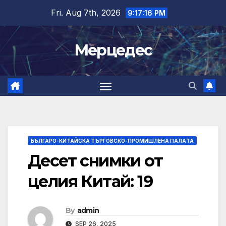
Skip
Fri. Aug 7th, 2026
9:17:17 PM
to
content
Мерцедес
БЪЛГАРО-КИТАЙСКА ТЪРГОВСКО-ПРОМИШЛЕНА ПАЛAТА
Десет снимки от
целия Китай: 19
By
admin
SEP 26, 2025