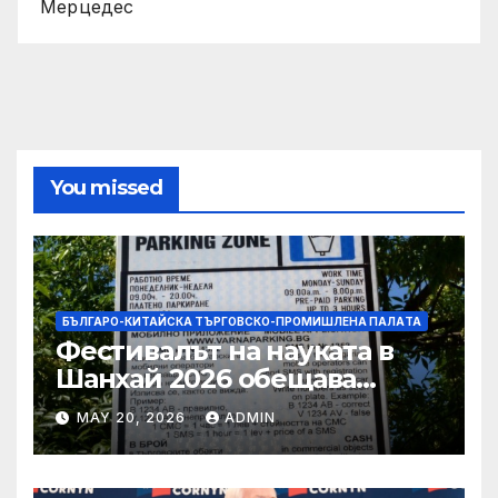
Мерцедес
You missed
БЪЛГАРО-КИТАЙСКА ТЪРГОВСКО-ПРОМИШЛЕНА ПАЛAТА
Фестивалът на науката в
Шанхай 2026 обещава
вълнуващи научно-
MAY 20, 2026
ADMIN
технологични иновации