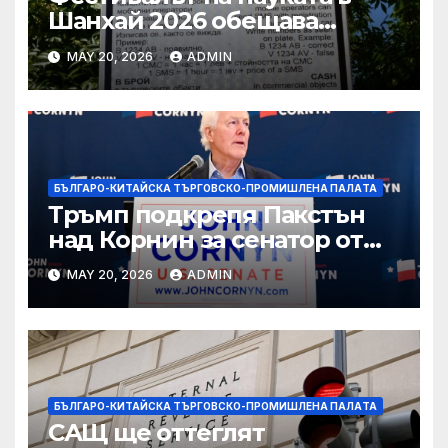
Шанхай 2026 обещава
вълнуващи научно-
MAY 20, 2026
ADMIN
технологични иновации
БЪЛГАРО-КИТАЙСКА ТЪРГОВСКО-ПРОМИШЛЕНА ПАЛAТА
Тръмп подкрепя Пакстън
над Корнин за сенатор от
Тексас в шокираща
MAY 20, 2026
ADMIN
подкрепа
БЪЛГАРО-КИТАЙСКА ТЪРГОВСКО-ПРОМИШЛЕНА ПАЛAТА
САЩ ще оттеглят