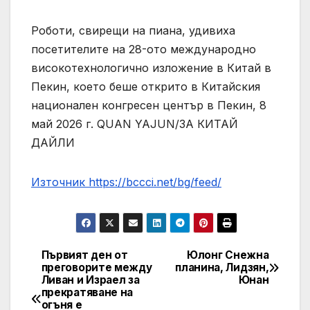
Роботи, свирещи на пиана, удивиха
посетителите на 28-ото международно
високотехнологично изложение в Китай в
Пекин, което беше открито в Китайския
национален конгресен център в Пекин, 8
май 2026 г. QUAN YAJUN/ЗА КИТАЙ
ДАЙЛИ
Източник https://bccci.net/bg/feed/
Първият ден от
Юлонг Снежна
Post
преговорите между
планина, Лидзян,
Ливан и Израел за
Юнан
navigation
прекратяване на
огъня е