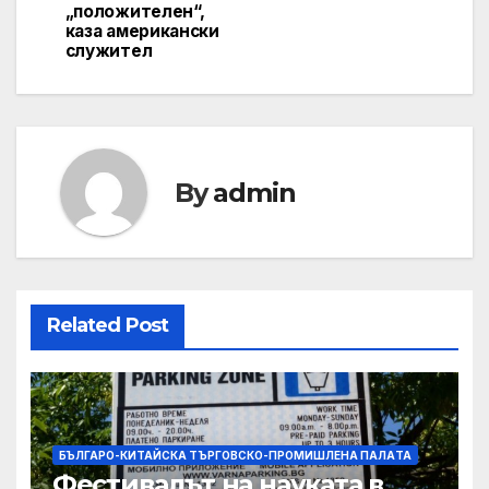
„положителен“,
каза американски
служител
By
admin
Related Post
БЪЛГАРО-КИТАЙСКА ТЪРГОВСКО-ПРОМИШЛЕНА ПАЛAТА
Фестивалът на науката в