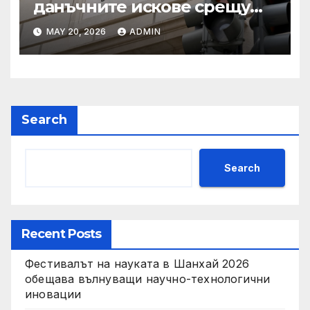
данъчните искове срещу
Тръмп „завинаги“ в
MAY 20, 2026
ADMIN
сделката за съдебно дело с
IRS
Search
Search
Recent Posts
Фестивалът на науката в Шанхай 2026
обещава вълнуващи научно-технологични
иновации