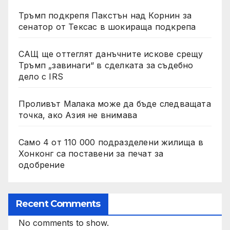
Тръмп подкрепя Пакстън над Корнин за
сенатор от Тексас в шокираща подкрепа
САЩ ще оттеглят данъчните искове срещу
Тръмп „завинаги“ в сделката за съдебно
дело с IRS
Проливът Малака може да бъде следващата
точка, ако Азия не внимава
Само 4 от 110 000 подразделени жилища в
Хонконг са поставени за печат за
одобрение
Recent Comments
No comments to show.