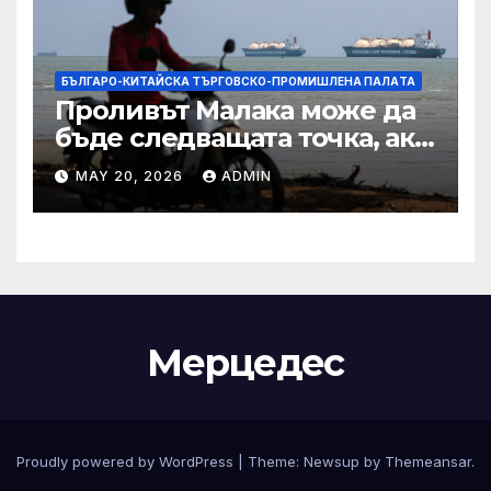
БЪЛГАРО-КИТАЙСКА ТЪРГОВСКО-ПРОМИШЛЕНА ПАЛAТА
Проливът Малака може да
бъде следващата точка, ако
Азия не внимава
MAY 20, 2026
ADMIN
Мерцедес
Proudly powered by WordPress
|
Theme:
Newsup
by
Themeansar
.