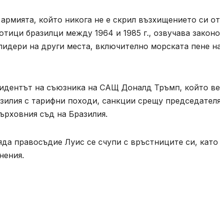
армията, който никога не е скрил възхищението си от
отици бразилци между 1964 и 1985 г., озвучава закон
лидери на други места, включително морската пене н
езидентът на съюзника на САЩ Доналд Тръмп, който в
азилия с тарифни походи, санкции срещу председателя
Върховния съд на Бразилия.
да правосъдие Луис се счупи с връстниците си, като
нения.