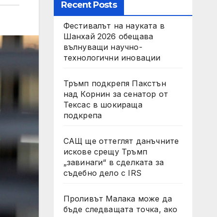
Recent Posts
Фестивалът на науката в
Шанхай 2026 обещава
вълнуващи научно-
технологични иновации
Тръмп подкрепя Пакстън
над Корнин за сенатор от
Тексас в шокираща
подкрепа
САЩ ще оттеглят данъчните
искове срещу Тръмп
„завинаги“ в сделката за
съдебно дело с IRS
Проливът Малака може да
бъде следващата точка, ако