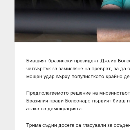
Бившият бразилски президент Джеир Болс
четвъртък за замисляне на преврат, за да о
мощен удар върху популисткото крайно дя
Предполагаемото решение на мнозинството
Бразилия прави Болсонаро първият бивш пр
атака на демокрацията.
Трима съдии досега са гласували за осъден