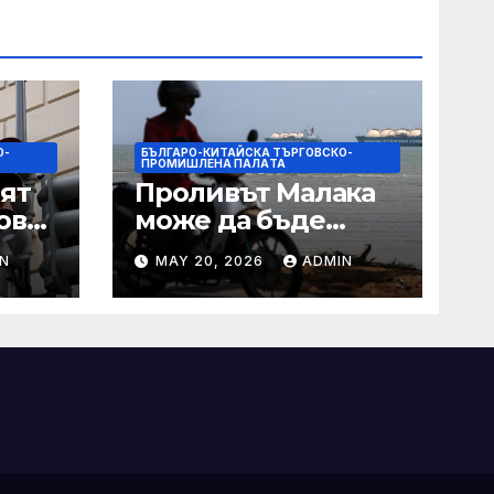
О-
БЪЛГАРО-КИТАЙСКА ТЪРГОВСКО-
ПРОМИШЛЕНА ПАЛAТА
ят
Проливът Малака
ове
може да бъде
следващата точка,
N
MAY 20, 2026
ADMIN
ако Азия не
внимава
 IRS