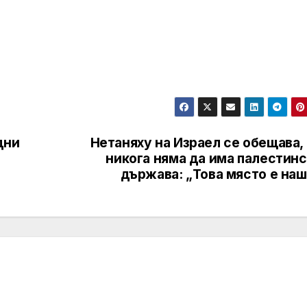
дни
Нетаняху на Израел се обещава,
никога няма да има палестинс
държава: „Това място е наш