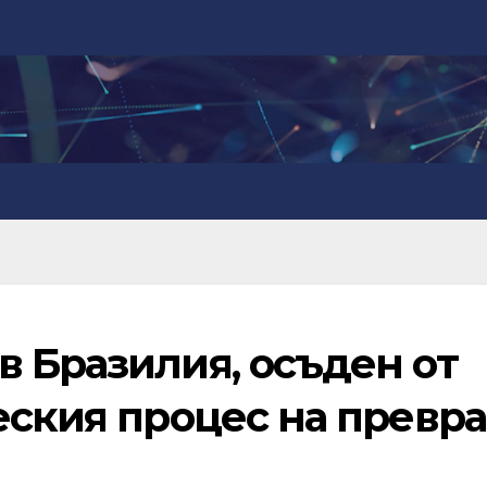
 Бразилия, осъден от
еския процес на превра