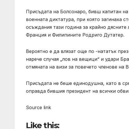
Присъдата на Болсонаро, бивш капитан на 
военната диктатура, при която загинаха ст
осъждания тази година за крайно дясните 
Франция и Филипините Родриго Дутатер.
Вероятно е да влязат още по -нататък пр
нарече случая „лов на вещици“ и удари Бр
отмяната на визи за повечето членове на 
Присъдата не беше единодушна, като в сря
оправда бившия президент на всички обви
Source link
Like this: