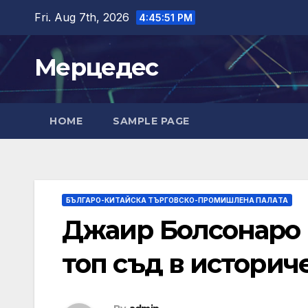
Skip
Fri. Aug 7th, 2026
4:45:52 PM
to
content
Мерцедес
HOME
SAMPLE PAGE
БЪЛГАРО-КИТАЙСКА ТЪРГОВСКО-ПРОМИШЛЕНА ПАЛAТА
Джаир Болсонаро в
топ съд в историч