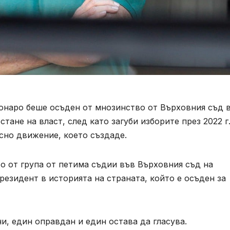
онаро беше осъден от мнозинство от Върховния съд 
стане на власт, след като загуби изборите през 2022 г.
сно движение, което създаде.
 от група от петима съдии във Върховния съд на
езидент в историята на страната, който е осъден за
и, един оправдан и един остава да гласува.