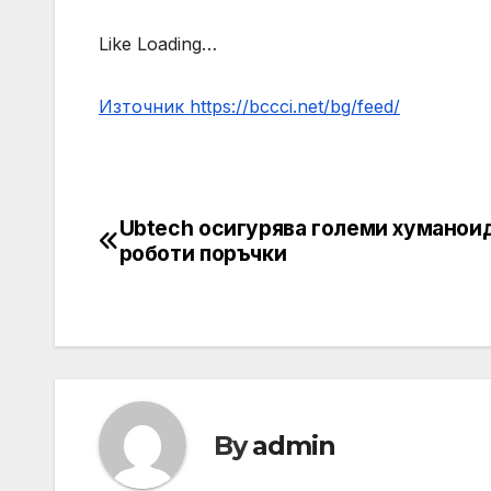
Like Loading…
Източник https://bccci.net/bg/feed/
Ubtech осигурява големи хуманои
Post
роботи поръчки
navigation
By
admin