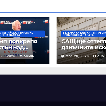
О-КИТАЙСКА ТЪРГОВСКО-
БЪЛГАРО-КИТАЙСКА ТЪРГОВСК
ШЛЕНА ПАЛAТА
ПРОМИШЛЕНА ПАЛAТА
мп подкрепя
САЩ ще оттегл
стън над
данъчните иск
нин за сенатор
срещу Тръмп
 20, 2026
ADMIN
MAY 20, 2026
ADMI
ексас в
„завинаги“ в
ираща
сделката за
крепа
съдебно дело с