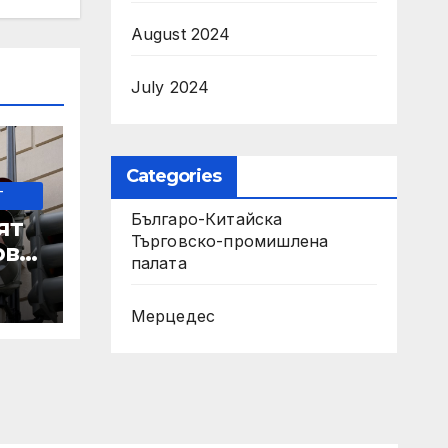
August 2024
July 2024
Categories
-
Българо-Китайска
ят
Търговско-промишлена
ове
палaта
Мерцедес
 IRS