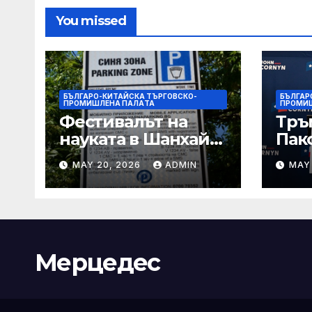
You missed
БЪЛГАРО-КИТАЙСКА ТЪРГОВСКО-
БЪЛГАР
ПРОМИШЛЕНА ПАЛAТА
ПРОМИ
Фестивалът на
Тръ
науката в Шанхай
Пак
2026 обещава
Кор
MAY 20, 2026
ADMIN
MAY
вълнуващи
от Т
научно-
шок
технологични
под
иновации
Мерцедес