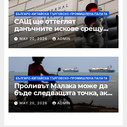
БЪЛГАРО-КИТАЙСКА ТЪРГОВСКО-ПРОМИШЛЕНА ПАЛAТА
САЩ ще оттеглят
данъчните искове срещу
Тръмп „завинаги“ в
MAY 20, 2026
ADMIN
сделката за съдебно дело с
IRS
БЪЛГАРО-КИТАЙСКА ТЪРГОВСКО-ПРОМИШЛЕНА ПАЛAТА
Проливът Малака може да
бъде следващата точка, ако
Азия не внимава
MAY 20, 2026
ADMIN