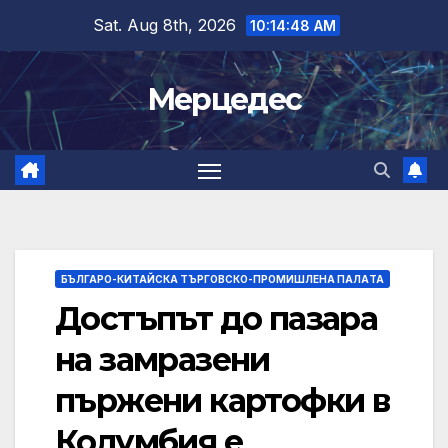
Skip
Sat. Aug 8th, 2026
10:14:49 AM
to
content
Мерцедес
БЪЛГАРО-КИТАЙСКА ТЪРГОВСКО-ПРОМИШЛЕНА ПАЛAТА
Достъпът до пазара
на замразени
пържени картофки в
Колумбия е