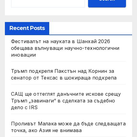
Recent Posts
Фестивалът на науката в Шанхай 2026
обещава вълнуващи научно-технологични
иновации
Тръмп подкрепя Пакстън над Корнин за
сенатор от Тексас в шокираща подкрепа
САЩ ще оттеглят данъчните искове срещу
Тръмп „завинаги“ в сделката за съдебно
дело с IRS
Проливът Малака може да бъде следващата
точка, ако Азия не внимава