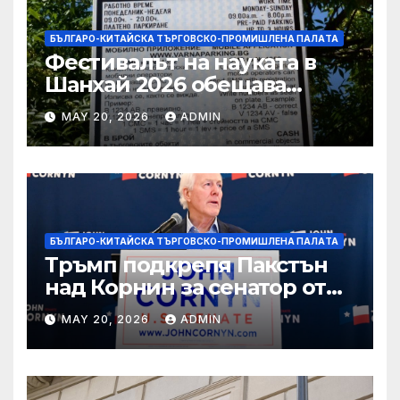
БЪЛГАРО-КИТАЙСКА ТЪРГОВСКО-ПРОМИШЛЕНА ПАЛAТА
Фестивалът на науката в
Шанхай 2026 обещава
вълнуващи научно-
MAY 20, 2026
ADMIN
технологични иновации
БЪЛГАРО-КИТАЙСКА ТЪРГОВСКО-ПРОМИШЛЕНА ПАЛAТА
Тръмп подкрепя Пакстън
над Корнин за сенатор от
Тексас в шокираща
MAY 20, 2026
ADMIN
подкрепа