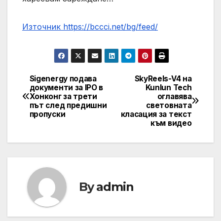
Източник https://bccci.net/bg/feed/
Sigenergy подава
SkyReels-V4 на
Post
документи за IPO в
Kunlun Tech
Хонконг за трети
оглавява
navigation
път след предишни
световната
пропуски
класация за текст
към видео
By
admin