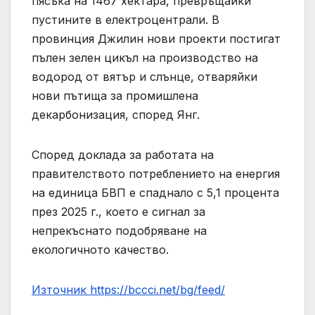
пясъка на 1467 хектара, превръщайки
пустините в електроцентрали. В
провинция Джилин нови проекти постигат
пълен зелен цикъл на производство на
водород от вятър и слънце, отваряйки
нови пътища за промишлена
декарбонизация, според Янг.
Според доклада за работата на
правителството потреблението на енергия
на единица БВП е спаднало с 5,1 процента
през 2025 г., което е сигнал за
непрекъснато подобряване на
екологичното качество.
Източник https://bccci.net/bg/feed/