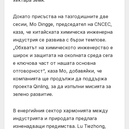
хектара земя.
Докато присъства на тазгодишните две
сесии, Mo Dingge, председател на CNCEC,
каза, че китайската химическа инженерна
индустрия се развива с бързи темпове.
„Обхватът на химическото инженерство е
широк и защитата на околната среда сега
е ключова част от нашата основна
отговорност“, каза Мо, добавяйки, че
компанията ще продължи да поддържа
проекта Qinling, за да изпълни мисията за
зелено развитие.
В енергийния сектор хармонията между
индустрията и природата предлага
изненадващи предимства. Lu Tiezhong,