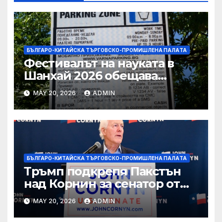
БЪЛГАРО-КИТАЙСКА ТЪРГОВСКО-ПРОМИШЛЕНА ПАЛAТА
Фестивалът на науката в
Шанхай 2026 обещава
вълнуващи научно-
MAY 20, 2026
ADMIN
технологични иновации
БЪЛГАРО-КИТАЙСКА ТЪРГОВСКО-ПРОМИШЛЕНА ПАЛAТА
Тръмп подкрепя Пакстън
над Корнин за сенатор от
Тексас в шокираща
MAY 20, 2026
ADMIN
подкрепа