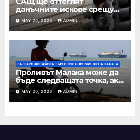
САЩ ще оттеглят
данъчните искове срещу
Тръмп „завинаги“ в
MAY 20, 2026
ADMIN
сделката за съдебно дело с
IRS
БЪЛГАРО-КИТАЙСКА ТЪРГОВСКО-ПРОМИШЛЕНА ПАЛAТА
Проливът Малака може да
бъде следващата точка, ако
Азия не внимава
MAY 20, 2026
ADMIN