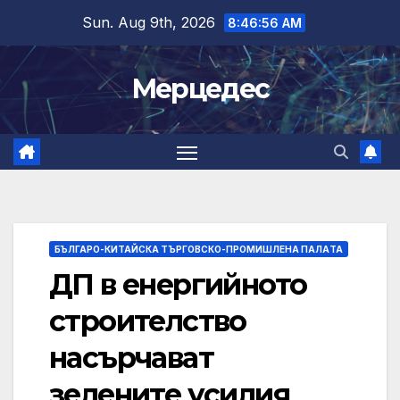
Skip
Sun. Aug 9th, 2026
8:46:56 AM
to
content
Мерцедес
БЪЛГАРО-КИТАЙСКА ТЪРГОВСКО-ПРОМИШЛЕНА ПАЛAТА
ДП в енергийното
строителство
насърчават
зелените усилия