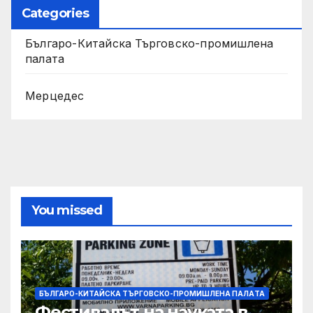
Categories
Българо-Китайска Търговско-промишлена
палaта
Мерцедес
You missed
БЪЛГАРО-КИТАЙСКА ТЪРГОВСКО-ПРОМИШЛЕНА ПАЛAТА
Фестивалът на науката в