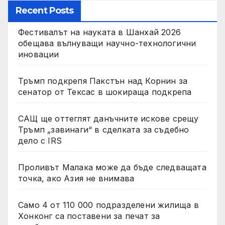
Recent Posts
Фестивалът на науката в Шанхай 2026
обещава вълнуващи научно-технологични
иновации
Тръмп подкрепя Пакстън над Корнин за
сенатор от Тексас в шокираща подкрепа
САЩ ще оттеглят данъчните искове срещу
Тръмп „завинаги“ в сделката за съдебно
дело с IRS
Проливът Малака може да бъде следващата
точка, ако Азия не внимава
Само 4 от 110 000 подразделени жилища в
Хонконг са поставени за печат за