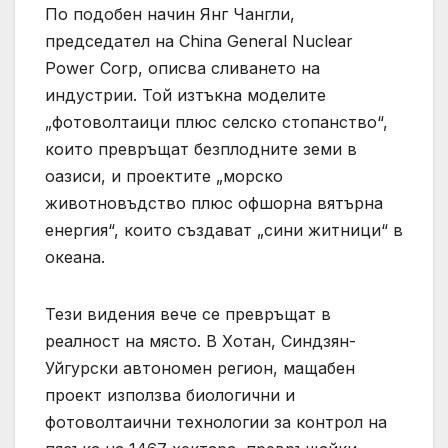
По подобен начин Янг Чангли,
председател на China General Nuclear
Power Corp, описва сливането на
индустрии. Той изтъкна моделите
„фотоволтаици плюс селско стопанство“,
които превръщат безплодните земи в
оазиси, и проектите „морско
животновъдство плюс офшорна вятърна
енергия“, които създават „сини житници“ в
океана.
Тези видения вече се превръщат в
реалност на място. В Хотан, Синдзян-
Уйгурски автономен регион, мащабен
проект използва биологични и
фотоволтаични технологии за контрол на