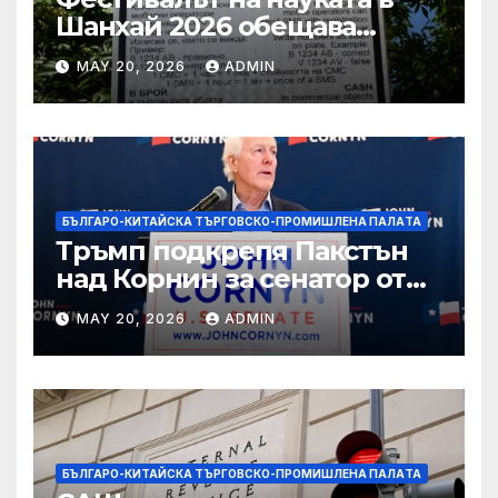
Шанхай 2026 обещава
вълнуващи научно-
MAY 20, 2026
ADMIN
технологични иновации
БЪЛГАРО-КИТАЙСКА ТЪРГОВСКО-ПРОМИШЛЕНА ПАЛAТА
Тръмп подкрепя Пакстън
над Корнин за сенатор от
Тексас в шокираща
MAY 20, 2026
ADMIN
подкрепа
БЪЛГАРО-КИТАЙСКА ТЪРГОВСКО-ПРОМИШЛЕНА ПАЛAТА