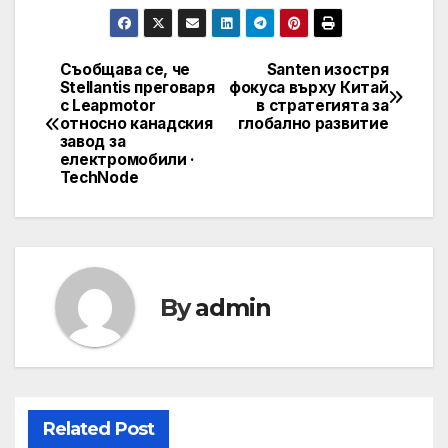
Съобщава се, че
Santen изостря
Post
Stellantis преговаря
фокуса върху Китай
с Leapmotor
в стратегията за
navigation
относно канадския
глобално развитие
завод за
електромобили ·
TechNode
By
admin
Related Post