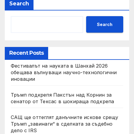
Search
Search
Recent Posts
Фестивалът на науката в Шанхай 2026
обещава вълнуващи научно-технологични
иновации
Тръмп подкрепя Пакстън над Корнин за
сенатор от Тексас в шокираща подкрепа
САЩ ще оттеглят данъчните искове срещу
Тръмп „завинаги“ в сделката за съдебно
дело с IRS