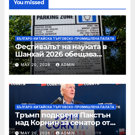
You missed
БЪЛГАРО-КИТАЙСКА ТЪРГОВСКО-ПРОМИШЛЕНА ПАЛAТА
Фестивалът на науката в
Шанхай 2026 обещава
вълнуващи научно-
MAY 20, 2026
ADMIN
технологични иновации
БЪЛГАРО-КИТАЙСКА ТЪРГОВСКО-ПРОМИШЛЕНА ПАЛAТА
Тръмп подкрепя Пакстън
над Корнин за сенатор от
Тексас в шокираща
MAY 20, 2026
ADMIN