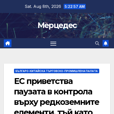
Skip
Sat. Aug 8th, 2026
5:22:58 AM
to
content
Мерцедес
БЪЛГАРО-КИТАЙСКА ТЪРГОВСКО-ПРОМИШЛЕНА ПАЛAТА
ЕС приветства
паузата в контрола
върху редкоземните
елементи, тъй като