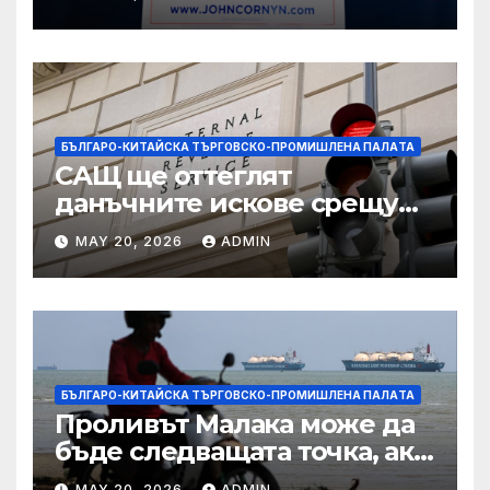
подкрепа
БЪЛГАРО-КИТАЙСКА ТЪРГОВСКО-ПРОМИШЛЕНА ПАЛAТА
САЩ ще оттеглят
данъчните искове срещу
Тръмп „завинаги“ в
MAY 20, 2026
ADMIN
сделката за съдебно дело с
IRS
БЪЛГАРО-КИТАЙСКА ТЪРГОВСКО-ПРОМИШЛЕНА ПАЛAТА
Проливът Малака може да
бъде следващата точка, ако
Азия не внимава
MAY 20, 2026
ADMIN