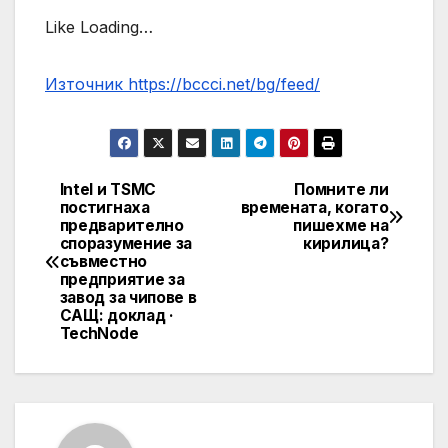
Like Loading…
Източник https://bccci.net/bg/feed/
Intel и TSMC
Помните ли
Post
постигнаха
времената, когато
предварително
пишехме на
navigation
споразумение за
кирилица?
съвместно
предприятие за
завод за чипове в
САЩ: доклад ·
TechNode