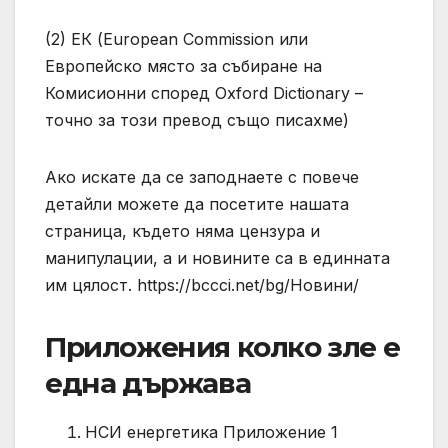
(2) ЕК (European Commission или
Европейско място за събиране на
Комисионни според Oxford Dictionary –
точно за този превод също писахме)
Ако искате да се заподнаете с повече
детайли можете да посетите нашата
страница, където няма цензура и
манипулации, а и новините са в единната
им цялост. https://bccci.net/bg/Новини/
Приложения колко зле е
една държава
НСИ енергетика Приложение 1