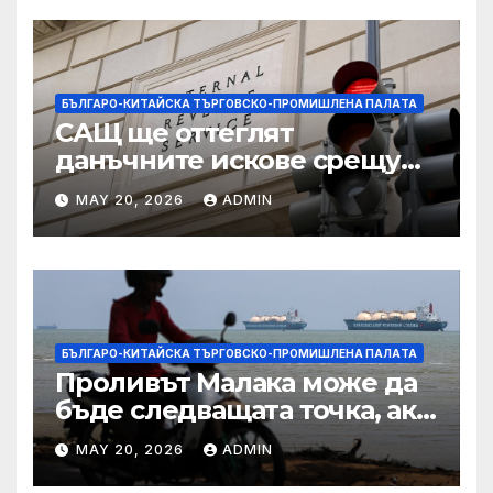
БЪЛГАРО-КИТАЙСКА ТЪРГОВСКО-ПРОМИШЛЕНА ПАЛAТА
САЩ ще оттеглят
данъчните искове срещу
Тръмп „завинаги“ в
MAY 20, 2026
ADMIN
сделката за съдебно дело с
IRS
БЪЛГАРО-КИТАЙСКА ТЪРГОВСКО-ПРОМИШЛЕНА ПАЛAТА
Проливът Малака може да
бъде следващата точка, ако
Азия не внимава
MAY 20, 2026
ADMIN