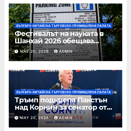
БЪЛГАРО-КИТАЙСКА ТЪРГОВСКО-ПРОМИШЛЕНА ПАЛAТА
Фестивалът на науката в
Шанхай 2026 обещава
вълнуващи научно-
MAY 20, 2026
ADMIN
технологични иновации
БЪЛГАРО-КИТАЙСКА ТЪРГОВСКО-ПРОМИШЛЕНА ПАЛAТА
Тръмп подкрепя Пакстън
над Корнин за сенатор от
Тексас в шокираща
MAY 20, 2026
ADMIN
подкрепа