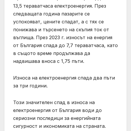
13,5 тераватчаса електроенергия. През
следващата година пазарите се
успокояват, цените спадат, а с тях се
понижава и търсенето на скъпия ток от
въглища. През 2023 г. износът на енергия
от България спада до 7,7 тераватчаса, като
в същото време продължава да
надвишава вноса с 1,75 пъти.
Износа на електроенергия спада два пъти
за три години.
Този значителен спад в износа на
електроенергия от България води до
сериозни последици за енергийната
сигурност и икономиката на страната.