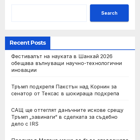
Search
Recent Posts
Фестивалът на науката в Шанхай 2026
обещава вълнуващи научно-технологични
иновации
Тръмп подкрепя Пакстън над Корнин за
сенатор от Тексас в шокираща подкрепа
САЩ ще оттеглят данъчните искове срещу
Тръмп „завинаги“ в сделката за съдебно
дело с IRS