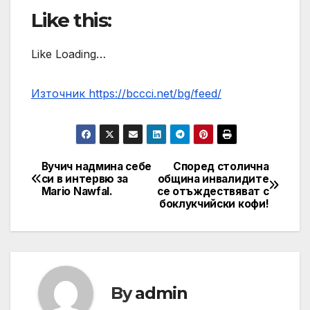
Like this:
Like Loading…
Източник https://bccci.net/bg/feed/
Вучич надмина себе
Според столична
Post
си в интервю за
община инвалидите
Mario Nawfal.
се отъждествяват с
navigation
боклукчийски кофи!
By
admin