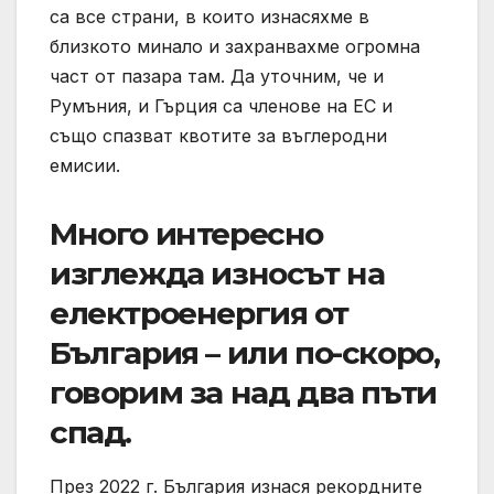
са все страни, в които изнасяхме в
близкото минало и захранвахме огромна
част от пазара там. Да уточним, че и
Румъния, и Гърция са членове на ЕС и
също спазват квотите за въглеродни
емисии.
Много интересно
изглежда износът на
електроенергия от
България – или по-скоро,
говорим за над два пъти
спад.
През 2022 г. България изнася рекордните