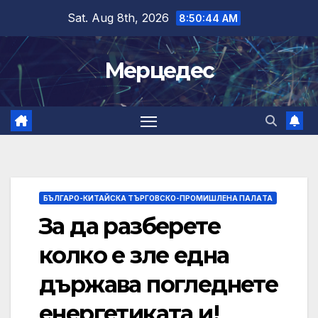
Skip
Sat. Aug 8th, 2026
8:50:44 AM
to
content
Мерцедес
БЪЛГАРО-КИТАЙСКА ТЪРГОВСКО-ПРОМИШЛЕНА ПАЛAТА
За да разберете
колко е зле една
държава погледнете
енергетиката и!