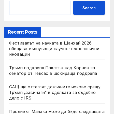
Search
Recent Posts
Фестивалът на науката в Шанхай 2026
обещава вълнуващи научно-технологични
иновации
Тръмп подкрепя Пакстън над Корнин за
сенатор от Тексас в шокираща подкрепа
САЩ ще оттеглят данъчните искове срещу
Тръмп „завинаги“ в сделката за съдебно
дело с IRS
Проливът Малака може да бъде следващата