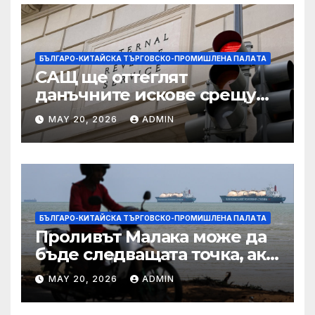
БЪЛГАРО-КИТАЙСКА ТЪРГОВСКО-ПРОМИШЛЕНА ПАЛAТА
САЩ ще оттеглят
данъчните искове срещу
Тръмп „завинаги“ в
MAY 20, 2026
ADMIN
сделката за съдебно дело с
IRS
БЪЛГАРО-КИТАЙСКА ТЪРГОВСКО-ПРОМИШЛЕНА ПАЛAТА
Проливът Малака може да
бъде следващата точка, ако
Азия не внимава
MAY 20, 2026
ADMIN