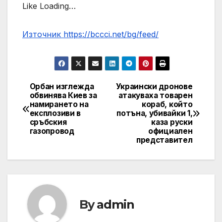
Like Loading…
Източник https://bccci.net/bg/feed/
Орбан изглежда
Украински дронове
Post
обвинява Киев за
атакуваха товарен
намирането на
кораб, който
navigation
експлозиви в
потъна, убивайки 1,
сръбския
каза руски
газопровод
официален
представител
By
admin