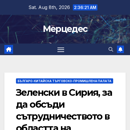
Skip
Sat. Aug 8th, 2026
2:36:22 AM
to
content
Мерцедес
БЪЛГАРО-КИТАЙСКА ТЪРГОВСКО-ПРОМИШЛЕНА ПАЛAТА
Зеленски в Сирия, за
да обсъди
сътрудничеството в
областта на