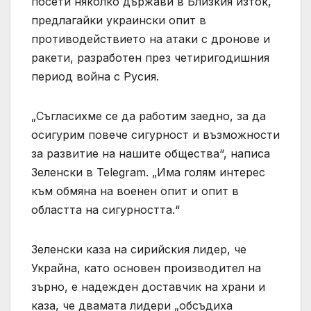
посети няколко държави в Близкия изток,
предлагайки украински опит в
противодействието на атаки с дронове и
ракети, разработен през четиригодишния
период война с Русия.
„Съгласихме се да работим заедно, за да
осигурим повече сигурност и възможности
за развитие на нашите общества“, написа
Зеленски в Telegram. „Има голям интерес
към обмяна на военен опит и опит в
областта на сигурността.“
Зеленски ⁠каза на сирийския лидер, че
Украйна, като основен производител на
зърно, е надежден доставчик на храни и
каза, че двамата лидери „обсъдиха