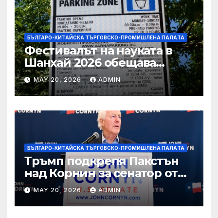
БЪЛГАРО-КИТАЙСКА ТЪРГОВСКО-ПРОМИШЛЕНА ПАЛAТА
Фестивалът на науката в
Шанхай 2026 обещава
вълнуващи научно-
MAY 20, 2026
ADMIN
технологични иновации
БЪЛГАРО-КИТАЙСКА ТЪРГОВСКО-ПРОМИШЛЕНА ПАЛAТА
Тръмп подкрепя Пакстън
над Корнин за сенатор от
Тексас в шокираща
MAY 20, 2026
ADMIN
подкрепа