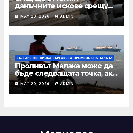
данъчните искове срещу
Тръмп „завинаги“ в
MAY 20, 2026
ADMIN
сделката за съдебно дело с
IRS
БЪЛГАРО-КИТАЙСКА ТЪРГОВСКО-ПРОМИШЛЕНА ПАЛAТА
Проливът Малака може да
бъде следващата точка, ако
Азия не внимава
MAY 20, 2026
ADMIN