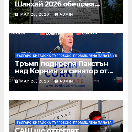
Шанхай 2026 обещава
вълнуващи научно-
MAY 20, 2026
ADMIN
технологични иновации
БЪЛГАРО-КИТАЙСКА ТЪРГОВСКО-ПРОМИШЛЕНА ПАЛAТА
Тръмп подкрепя Пакстън
над Корнин за сенатор от
Тексас в шокираща
MAY 20, 2026
ADMIN
подкрепа
БЪЛГАРО-КИТАЙСКА ТЪРГОВСКО-ПРОМИШЛЕНА ПАЛAТА
САЩ ще оттеглят