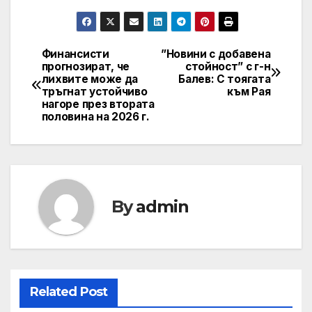
Финансисти
”Новини с добавена
Post
прогнозират, че
стойност” с г-н
лихвите може да
Балев: С тоягата
navigation
тръгнат устойчиво
към Рая
нагоре през втората
половина на 2026 г.
By
admin
Related Post