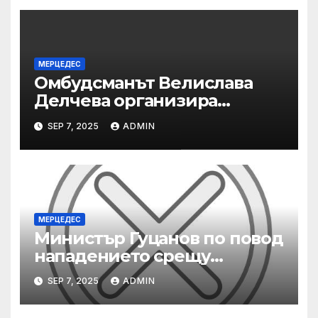
МЕРЦЕДЕС
Омбудсманът Велислава
Делчева организира
изслушване на
SEP 7, 2025
ADMIN
номинираните кандидати
за заместник-омбудсман
МЕРЦЕДЕС
Министър Гуцанов по повод
нападението срещу
инспектори по труда:
SEP 7, 2025
ADMIN
Заставам зад всеки свой
служител, който работи