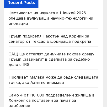
Recent Posts
Фестивалът на науката в Шанхай 2026
обещава вълнуващи научно-технологични
иновации
Тръмп подкрепя Пакстън над Корнин за
сенатор от Тексас в шокираща подкрепа
САЩ ще оттеглят данъчните искове срещу
Тръмп „завинаги“ в сделката за съдебно
дело с IRS
Проливът Малака може да бъде следващата
точка, ако Азия не внимава
Само 4 от 110 000 подразделени жилища в
Хонконг са поставени за печат за
одобрение