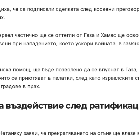
иха, че са подписали сделката след косвени прегово
х.
зраел частично ще се оттегли от Газа и Хамас ще осв
вени при нападението, което ускори войната, в замян
ска помощ, ще бъде позволено да се впуснат в Газа,
оито се приютяват в палатки, след като израелските с
градове в прах.
за въздействие след ратифика
етаняху заяви, че прекратяването на огъня ще влезе 