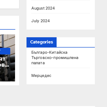
August 2024
July 2024
Categories
-
Българо-Китайска
Търговско-промишлена
ят
палaта
ове
Мерцедес
 IRS