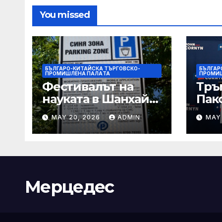
You missed
БЪЛГАРО-КИТАЙСКА ТЪРГОВСКО-
БЪЛГАР
ПРОМИШЛЕНА ПАЛAТА
ПРОМИ
Фестивалът на
Тръ
науката в Шанхай
Пак
2026 обещава
Кор
MAY 20, 2026
ADMIN
MAY
вълнуващи
от Т
научно-
шок
технологични
под
иновации
Мерцедес