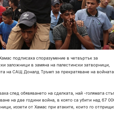
Хамас подписаха споразумение в четвъртък за
ски заложници в замяна на палестински затворници,
нта на САЩ Доналд Тръмп за прекратяване на войната
аха след обявяването на сделката, най -голямата стъ
ване на две години война, в която са убити над 67 00
ници, иззети от Хамас при атаките, които го отприщи