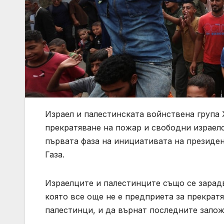
Израел и палестинската войнствена група 
прекратяване на пожар и свободни израел
първата фаза на инициативата на президе
Газа.
Израелците и палестинците също се зарадв
която все още не е предприета за прекратя
палестинци, и да върнат последните залож