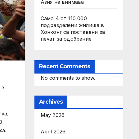
Азия не внимава
Само 4 от 110 000
подразделени жилища в
Хонконг са поставени за
печат за одобрение
Recent Comments
No comments to show.
 в
Archives
пка,
May 2026
0
ха.
April 2026