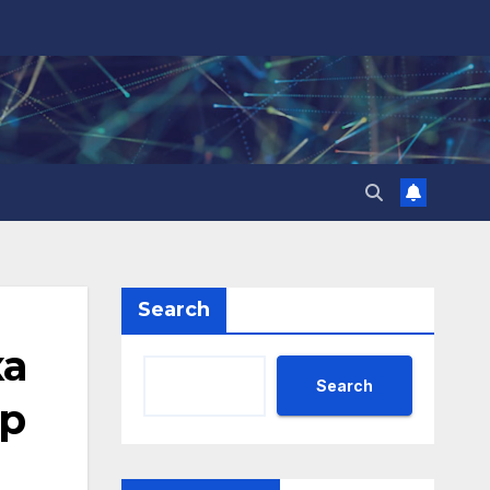
Search
ка
Search
ир