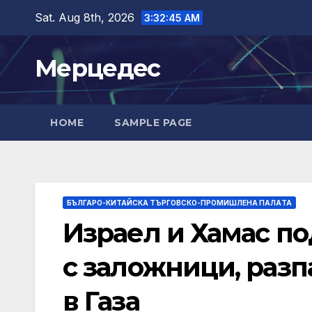
Skip
Sat. Aug 8th, 2026
3:32:46 AM
to
content
Мерцедес
HOME
SAMPLE PAGE
БЪЛГАРО-КИТАЙСКА ТЪРГОВСКО-ПРОМИШЛЕНА ПАЛAТА
Израел и Хамас п
с заложници, раз
в Газа