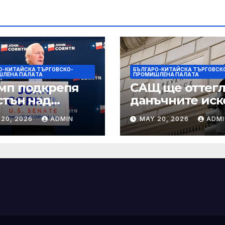
О-КИТАЙСКА ТЪРГОВСКО-
БЪЛГАРО-КИТАЙСКА ТЪРГОВСК
ШЛЕНА ПАЛAТА
ПРОМИШЛЕНА ПАЛAТА
мп подкрепя
САЩ ще оттегл
стън над
данъчните иск
нин за сенатор
срещу Тръмп
 20, 2026
ADMIN
MAY 20, 2026
ADMI
ексас в
„завинаги“ в
ираща
сделката за
крепа
съдебно дело с