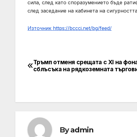
сила, след като споразумението бъде рати
след заседание на кабинета на сигурността
Източник https://bccci.net/bg/feed/
Тръмп отменя срещата с XI на фона
Post
сблъсъка на рядкоземната търгов
navigation
By
admin