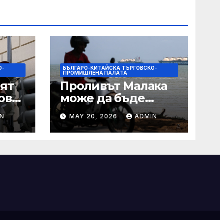
О-
БЪЛГАРО-КИТАЙСКА ТЪРГОВСКО-
ПРОМИШЛЕНА ПАЛAТА
ят
Проливът Малака
ове
може да бъде
следващата точка,
N
MAY 20, 2026
ADMIN
ако Азия не
внимава
 IRS