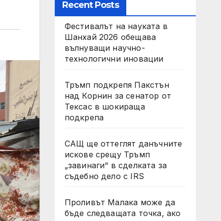
Recent Posts
Фестивалът на науката в
Шанхай 2026 обещава
вълнуващи научно-
технологични иновации
Тръмп подкрепя Пакстън
над Корнин за сенатор от
Тексас в шокираща
подкрепа
САЩ ще оттеглят данъчните
искове срещу Тръмп
„завинаги“ в сделката за
съдебно дело с IRS
Проливът Малака може да
бъде следващата точка, ако