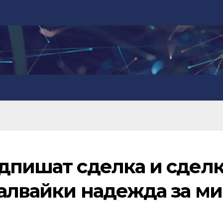
одпишат сделка и сдел
палвайки надежда за м