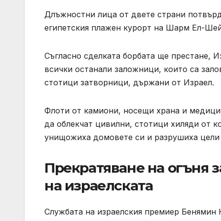
Длъжностни лица от двете страни потвърд
египетския плажен курорт на Шарм Ел-Шей
Съгласно сделката борбата ще престане, И
всички останали заложници, които са зало
стотици затворници, държани от Израел.
Флоти от камиони, носещи храна и медицин
да облекчат цивилни, стотици хиляди от к
унищожиха домовете си и разрушиха цели 
Прекратяване на огъня 
на израелската
Службата на израелския премиер Бенямин Н