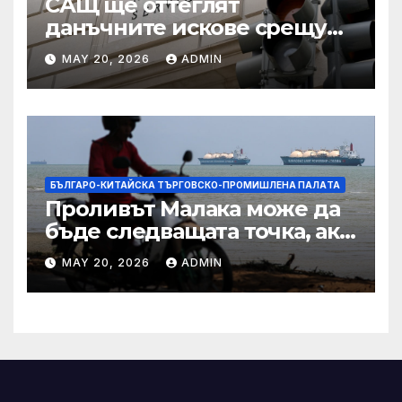
САЩ ще оттеглят
данъчните искове срещу
Тръмп „завинаги“ в
MAY 20, 2026
ADMIN
сделката за съдебно дело с
IRS
БЪЛГАРО-КИТАЙСКА ТЪРГОВСКО-ПРОМИШЛЕНА ПАЛAТА
Проливът Малака може да
бъде следващата точка, ако
Азия не внимава
MAY 20, 2026
ADMIN