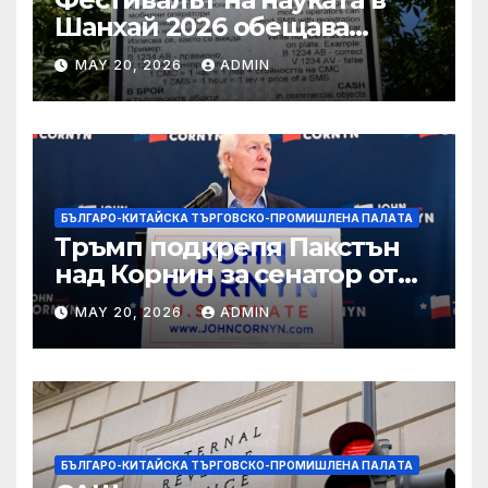
Шанхай 2026 обещава
вълнуващи научно-
MAY 20, 2026
ADMIN
технологични иновации
БЪЛГАРО-КИТАЙСКА ТЪРГОВСКО-ПРОМИШЛЕНА ПАЛAТА
Тръмп подкрепя Пакстън
над Корнин за сенатор от
Тексас в шокираща
MAY 20, 2026
ADMIN
подкрепа
БЪЛГАРО-КИТАЙСКА ТЪРГОВСКО-ПРОМИШЛЕНА ПАЛAТА