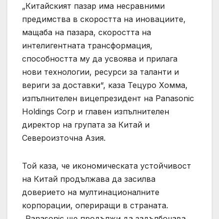
„Китайският пазар има несравними
предимства в скоростта на иновациите,
мащаба на пазара, скоростта на
интелигентната трансформация,
способността му да усвоява и прилага
нови технологии, ресурси за таланти и
вериги за доставки“, каза Тецуро Хомма,
изпълнителен вицепрезидент на Panasonic
Holdings Corp и главен изпълнителен
директор на групата за Китай и
Североизточна Азия.
Той каза, че икономическата устойчивост
на Китай продължава да засилва
доверието на мултинационалните
корпорации, опериращи в страната.
„Panasonic ще продължи да задълбочава