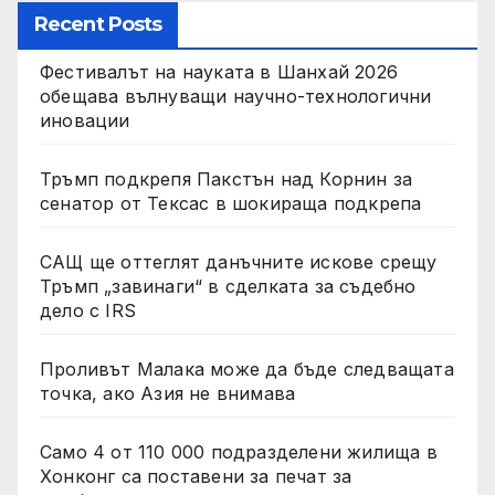
Recent Posts
Фестивалът на науката в Шанхай 2026
обещава вълнуващи научно-технологични
иновации
Тръмп подкрепя Пакстън над Корнин за
сенатор от Тексас в шокираща подкрепа
САЩ ще оттеглят данъчните искове срещу
Тръмп „завинаги“ в сделката за съдебно
дело с IRS
Проливът Малака може да бъде следващата
точка, ако Азия не внимава
Само 4 от 110 000 подразделени жилища в
Хонконг са поставени за печат за