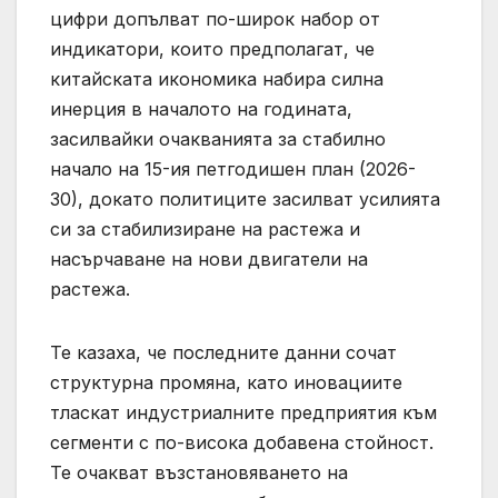
цифри допълват по-широк набор от
индикатори, които предполагат, че
китайската икономика набира силна
инерция в началото на годината,
засилвайки очакванията за стабилно
начало на 15-ия петгодишен план (2026-
30), докато политиците засилват усилията
си за стабилизиране на растежа и
насърчаване на нови двигатели на
растежа.
Те казаха, че последните данни сочат
структурна промяна, като иновациите
тласкат индустриалните предприятия към
сегменти с по-висока добавена стойност.
Те очакват възстановяването на