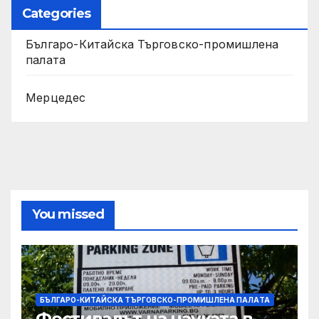
Categories
Българо-Китайска Търговско-промишлена
палaта
Мерцедес
You missed
БЪЛГАРО-КИТАЙСКА ТЪРГОВСКО-ПРОМИШЛЕНА ПАЛAТА
Фестивалът на науката в