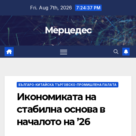
Skip
Fri. Aug 7th, 2026
7:24:38 PM
to
content
Мерцедес
БЪЛГАРО-КИТАЙСКА ТЪРГОВСКО-ПРОМИШЛЕНА ПАЛAТА
Икономиката на
стабилна основа в
началото на ’26