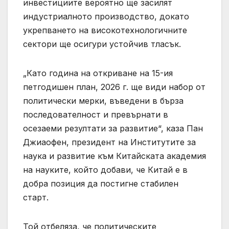
инвестициите вероятно ще засилят
индустриалното производство, докато
укрепването на високотехнологичните
сектори ще осигури устойчив тласък.
„Като година на откриване на 15-ия
петгодишен план, 2026 г. ще види набор от
политически мерки, въведени в бърза
последователност и превърнати в
осезаеми резултати за развитие“, каза Пан
Джиаофен, президент на Институтите за
наука и развитие към Китайската академия
на науките, който добави, че Китай е в
добра позиция да постигне стабилен
старт.
Той отбеляза, че политическите