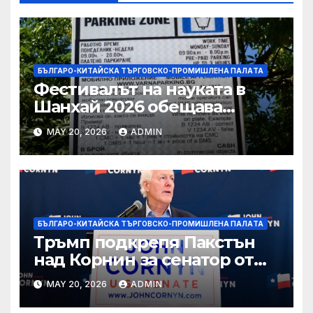
БЪЛГАРО-КИТАЙСКА ТЪРГОВСКО-ПРОМИШЛЕНА ПАЛAТА
Фестивалът на науката в
Шанхай 2026 обещава
вълнуващи научно-
MAY 20, 2026
ADMIN
технологични иновации
БЪЛГАРО-КИТАЙСКА ТЪРГОВСКО-ПРОМИШЛЕНА ПАЛAТА
Тръмп подкрепя Пакстън
над Корнин за сенатор от
Тексас в шокираща
MAY 20, 2026
ADMIN
подкрепа