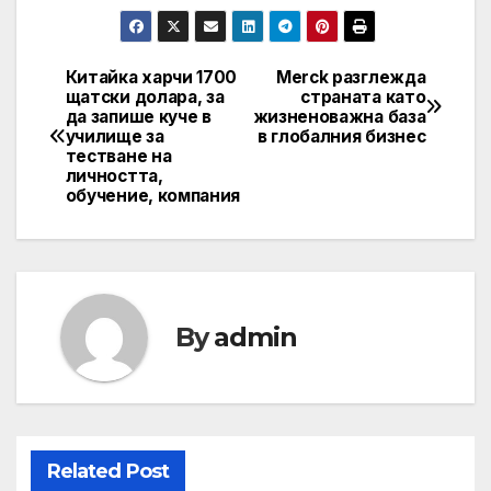
Китайка харчи 1700
Merck разглежда
Post
щатски долара, за
страната като
да запише куче в
жизненоважна база
navigation
училище за
в глобалния бизнес
тестване на
личността,
обучение, компания
By
admin
Related Post