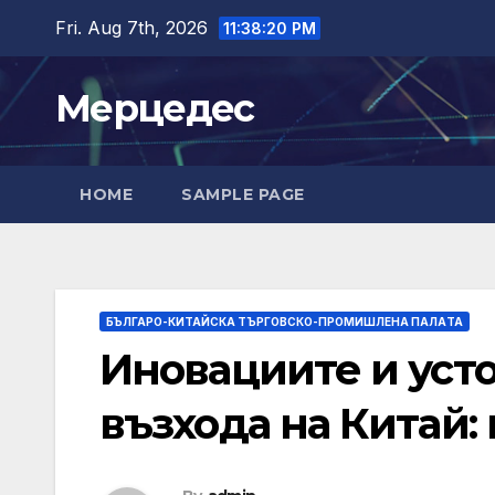
Skip
Fri. Aug 7th, 2026
11:38:21 PM
to
content
Мерцедес
HOME
SAMPLE PAGE
БЪЛГАРО-КИТАЙСКА ТЪРГОВСКО-ПРОМИШЛЕНА ПАЛAТА
Иновациите и уст
възхода на Китай: