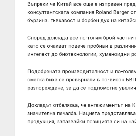
Въпреки че Китай все още е изправен пре
консултантската компания Roland Berger о
бързина, гъвкавост и борбен дух на китай
Според доклада все по-голям брой частни
като се очакват повече пробиви в различн
интелект до биотехнологии, хуманоидни р
Подобрената производителност и по-голям
сметка биха се превърнали в по-висок БВП
разпореждане, за да се подпомогне увели
Докладът отбелязва, че ангажиментът на 
значителна печалба. Нацията представлява
продукция, запазвайки позицията си на на