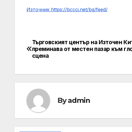
Източник https://bccci.net/bg/feed/
Търговският център на Източен Ки
Post
преминава от местен пазар към гл
navigation
сцена
By
admin