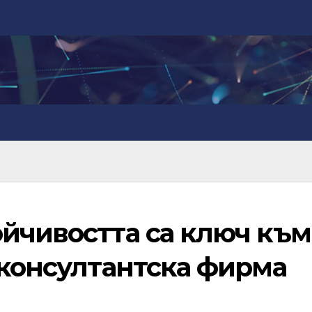
ойчивостта са ключ към
 консултантска фирма