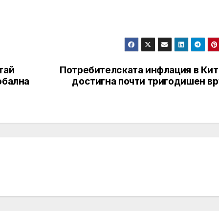
тай
Потребителската инфлация в Кит
обална
достигна почти тригодишен вр