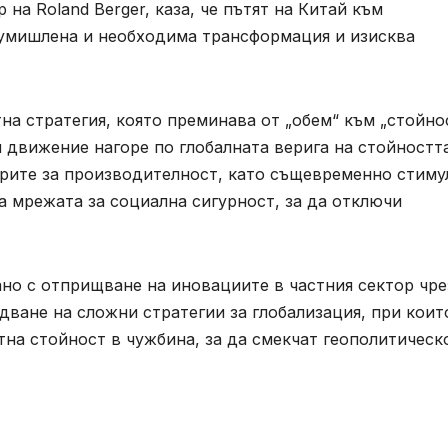
на Roland Berger, каза, че пътят на Китай към
 умишлена и необходима трансформация и изисква
на стратегия, която преминава от „обем“ към „стойно
 движение нагоре по глобалната верига на стойностт
ерите за производителност, като същевременно стиму
 мрежата за социална сигурност, за да отключи
ано с отприщване на иновациите в частния сектор чре
дване на сложни стратегии за глобализация, при коит
на стойност в чужбина, за да смекчат геополитическ