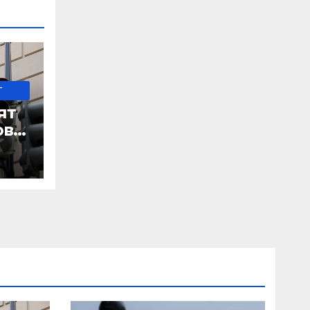
-
ят
ове
 IRS