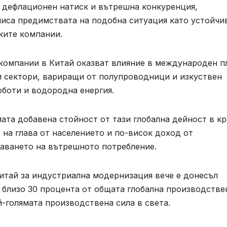
д дефлационен натиск и вътрешна конкуренция,
писа предимствата на подобна ситуация като устойчи
ските компании.
 компании в Китай оказват влияние в международен п
и сектори, вариращи от полупроводници и изкуствен
оботи и водородна енергия.
ата добавена стойност от тази глобална дейност в к
 на глава от населението и по-висок доход от
чаването на вътрешното потребление.
Китай за индустриална модернизация вече е донесъл
 близо 30 процента от общата глобална производстве
й-голямата производствена сила в света.