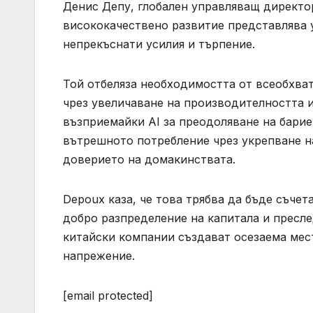
Денис Депу, глобален управляващ директор 
висококачествено развитие представлява
непрекъснати усилия и търпение.
Той отбеляза необходимостта от всеобхват
чрез увеличаване на производителността и
възприемайки AI за преодоляване на бари
вътрешното потребление чрез укрепване на
доверието на домакинствата.
Depoux каза, че това трябва да бъде съчет
добро разпределение на капитала и пресле
китайски компании създават осезаема мест
напрежение.
[email protected]