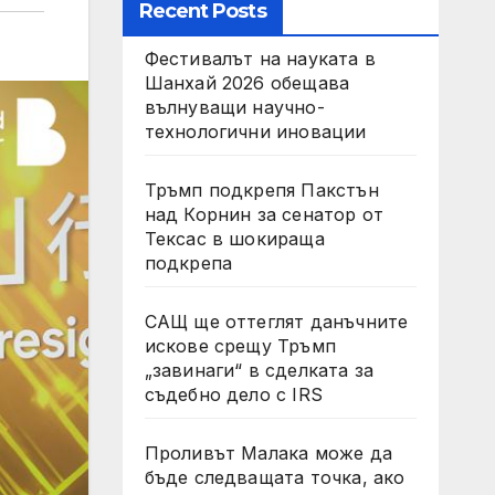
Recent Posts
Фестивалът на науката в
Шанхай 2026 обещава
вълнуващи научно-
технологични иновации
Тръмп подкрепя Пакстън
над Корнин за сенатор от
Тексас в шокираща
подкрепа
САЩ ще оттеглят данъчните
искове срещу Тръмп
„завинаги“ в сделката за
съдебно дело с IRS
Проливът Малака може да
бъде следващата точка, ако