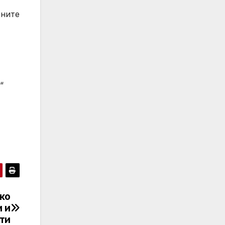
хните
“
ко
и и
ти