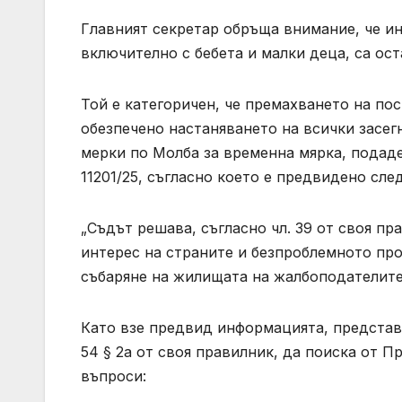
Главният секретар обръща внимание, че ин
включително с бебета и малки деца, са ост
Той е категоричен, че премахването на пос
обезпечено настаняването на всички засе
мерки по Молба за временна мярка, подаден
11201/25, съгласно което е предвидено сл
„Съдът решава, съгласно чл. 39 от своя пр
интерес на страните и безпроблемното про
събаряне на жилищата на жалбоподателите
Като взе предвид информацията, представе
54 § 2a от своя правилник, да поиска от 
въпроси: