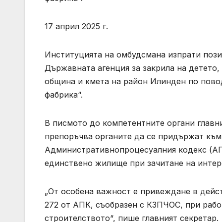
17 април 2025 г.
Институцията на омбудсмана изпрати пози
Държавната агенция за закрила на детето,
община и кмета на район Илинден по повод
фабрика“.
В писмото до компетентните органи главн
препоръчва органите да се придържат към 
Административнопроцесуалния кодекс (АПК
единствено жилище при зачитане на интере
„От особена важност е привеждане в дейст
272 от АПК, съобразен с КЗПЧОС, при рабо
строителството“, пише главният секретар.