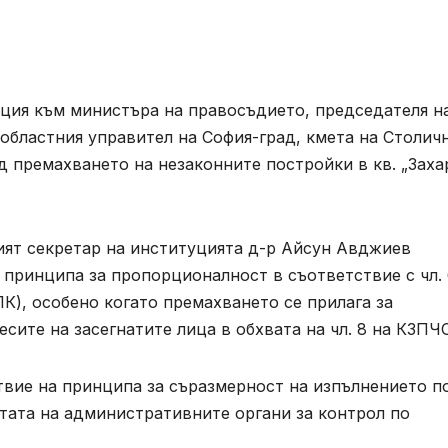
ция към министъра на правосъдието, председателя н
 областния управител на София-град, кмета на Столич
 премахването на незаконните постройки в кв. „Заха
ият секретар на институцията д-р Айсун Авджиев
принципа за пропорционалност в съответствие с чл. 
), особено когато премахването се прилага за
сите на засегнатите лица в обхвата на чл. 8 на КЗПЧ
вие на принципа за съразмерност на изпълнението по
тата на административните органи за контрол по