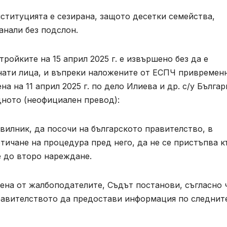
ституцията е сезирана, защото десетки семейства,
анали без подслон.
тройките на 15 април 2025 г. е извършено без да е
гнати лица, и въпреки наложените от ЕСПЧ привремен
а на 11 април 2025 г. по дело Илиева и др. с/у Бълга
едното (неофициален превод):
авилник, да посочи на българското правителство, в
тичане на процедура пред него, да не се пристъпва 
 до второ нареждане.
на от жалбоподателите, Съдът постанови, съгласно ч
Правителството да предостави информация по следнит