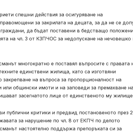
риети спешни действия за осигуряване на
равомощени за закрилата на децата, за да не се доп
а граждани, да бъдат поставени в бедстващо положени
ията на чл. 3 от КЗПЧОС за недопускане на нечовешко 
сманът многократно е поставял въпросите с правата 
техните единствени жилища, като са изготвяни
 закрепване на въпроса за пропорционалност на
 или общински имоти и на заповеди за премахване н
лишават засегнатото лице от единственото му жилище
ови публични критики и предвид постановеното през 
жавата за нарушение по чл. 8 от ЕКПЧ по делото
дсманът настоятелно поддържа препоръката си за