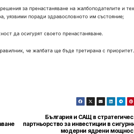
 решения за пренастаняване на жалбоподателите и те
ра, уязвими поради здравословното им състояние;
ност да осигурят своето пренастаняване.
правилник, че жалбата ще бъде третирана с приоритет.
България и САЩ в стратегичес
аване
партньорство за инвестиции в сигурн
модерни ядрени мощнос