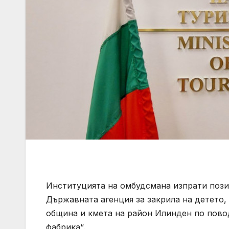
Институцията на омбудсмана изпрати пози
Държавната агенция за закрила на детето,
община и кмета на район Илинден по повод
фабрика“.