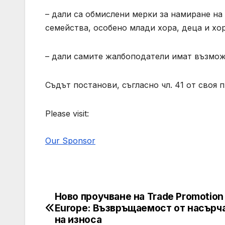
– дали са обмислени мерки за намиране на
семейства, особено млади хора, деца и хо
– дали самите жалбоподатели имат възмож
Съдът постанови, съгласно чл. 41 от своя 
Please visit:
Our Sponsor
Ново проучване на Trade Promotion
Post
Europe: Възвръщаемост от насърч
navigation
на износа