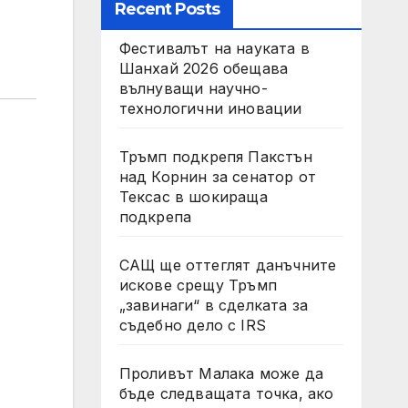
Recent Posts
Фестивалът на науката в
Шанхай 2026 обещава
вълнуващи научно-
технологични иновации
Тръмп подкрепя Пакстън
над Корнин за сенатор от
Тексас в шокираща
подкрепа
САЩ ще оттеглят данъчните
искове срещу Тръмп
„завинаги“ в сделката за
съдебно дело с IRS
Проливът Малака може да
бъде следващата точка, ако