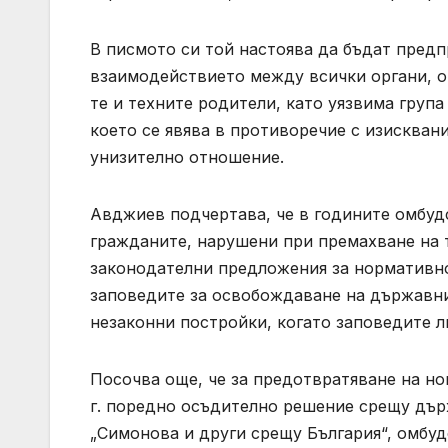
В писмото си той настоява да бъдат предп
взаимодействието между всички органи, оп
те и техните родители, като уязвима груп
което се явява в противоречие с изискван
унизително отношение.
Авджиев подчертава, че в годините омбуд
гражданите, нарушени при премахване на 
законодателни предложения за нормативно
заповедите за освобождаване на държавни
незаконни постройки, когато заповедите 
Посочва още, че за предотвратяване на н
г. поредно осъдително решение срещу дър
„Симонова и други срещу България“, омбу