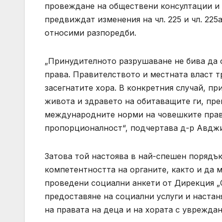
провеждане на обществени консултации и 
предвиждат изменения на чл. 225 и чл. 225а 
относими разпоредби.
„Принудителното разрушаване не бива да 
права. Правителството и местната власт т
засегнатите хора. В конкретния случай, пр
живота и здравето на обитаващите ги, пре
международните норми на човешките права
пропорционалност“, подчертава д-р Авдж
Затова той настоява в най-спешен порядъ
компетентността на органите, както и да 
проведени социални анкети от Дирекция „С
предоставяне на социални услуги и настан
на правата на деца и на хората с увреждан