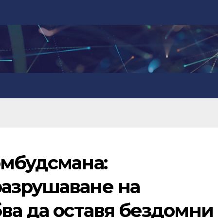
омбудсмана:
азрушаване на
ва да оставя бездомни