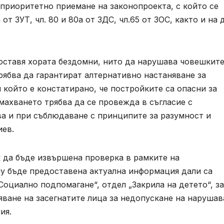
приоритетно приемане на законопроекта, с който се
от ЗУТ, чл. 80 и 80а от ЗДС, чл.65 от ЗОС, както и на 
оставя хората бездомни, нито да нарушава човешкит
рябва да гарантират алтернативно настаняване за
и който е констатирано, че постройките са опасни за
махването трябва да се провежда в съгласие с
 и при съблюдаване с принципите за разумност и
иев.
к да бъде извършена проверка в рамките на
му бъде предоставена актуална информация дали са
оциално подпомагане“, отдел „Закрила на детето“, за
яване на засегнатите лица за недопускане на нарушав
ия.