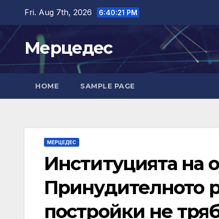
Skip
Fri. Aug 7th, 2026
6:40:22 PM
to
content
Мерцедес
HOME
SAMPLE PAGE
МЕРЦЕДЕС
Институцията на 
Принудителното р
постройки не тряб