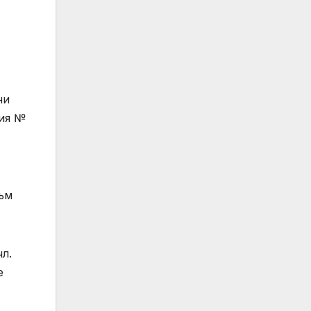
ни
рия №
към
л.
е