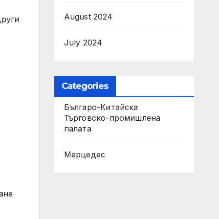
August 2024
други
July 2024
е
Categories
Българо-Китайска
Търговско-промишлена
палaта
Мерцедес
ане