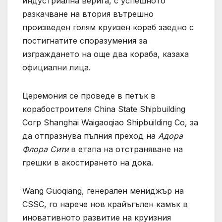
индустриална верига, с успешното
разкачване на втория вътрешно
произведен голям круизен кораб заедно с
постигнатите споразумения за
изграждането на още два кораба, казаха
официални лица.
Церемония се проведе в петък в
корабостроителя China State Shipbuilding
Corp Shanghai Waigaoqiao Shipbuilding Co, за
да отпразнува пълния преход на
Адора
Флора Сити
в етапа на отстраняване на
грешки в акостирането на дока.
Wang Guoqiang, генерален мениджър на
CSSC, го нарече нов крайъгълен камък в
иновативното развитие на круизния