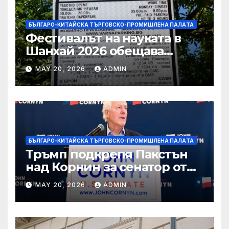
БЪЛГАРО-КИТАЙСКА ТЪРГОВСКО-ПРОМИШЛЕНА ПАЛAТА
Фестивалът на науката в
Шанхай 2026 обещава
вълнуващи научно-
MAY 20, 2026
ADMIN
технологични иновации
БЪЛГАРО-КИТАЙСКА ТЪРГОВСКО-ПРОМИШЛЕНА ПАЛAТА
Тръмп подкрепя Пакстън
над Корнин за сенатор от
Тексас в шокираща
MAY 20, 2026
ADMIN
подкрепа