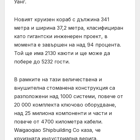
Уанг.
Новият круизен кораб с дължина 341
метра и ширина 37,2 метра, класифициран
като гигантски инженерен проект, в
момента е завършен на над 94 процента.
Той ще има 2130 каюти и ще може да
побере до 5232 гости.
В рамките на тази величествена и
внушителна стоманена конструкция са
разположени над 1000 системи, повече от
20 000 комплекта ключово оборудване,
над 25 милиона компоненти и части и
повече от 4700 километра кабели.
Waigaoqiao Shipbuilding Co каза, че
круизната индустриална верига,