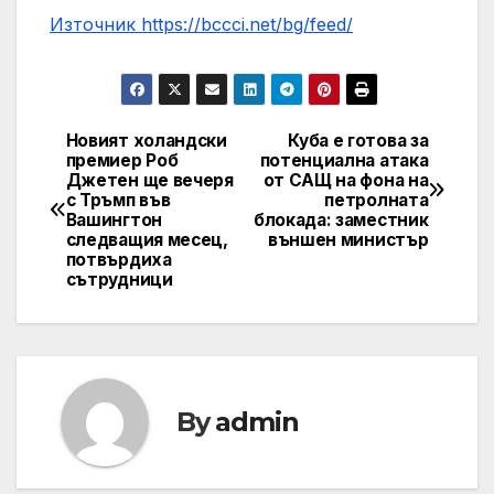
Източник https://bccci.net/bg/feed/
Новият холандски
Куба е готова за
Post
премиер Роб
потенциална атака
Джетен ще вечеря
от САЩ на фона на
navigation
с Тръмп във
петролната
Вашингтон
блокада: заместник
следващия месец,
външен министър
потвърдиха
сътрудници
By
admin