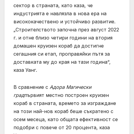
сектор в страната, като каза, че
индустрията е навлязла в нова ера на
висококачествено и устойчиво развитие.
„Строителството започна през август 2022
г. и отне близо четири години на втория
домашен круизен кораб да достигне
сегашния си етап, проправяйки пътя за
доставката му до края на тази година“,
каза Уанг.
В сравнение с
Адора Магически
град
първият местно построен круизен
кораб в страната, времето за изграждане
на този най-нов кораб беше съкратено с
осем месеца, като общата ефективност се
подобри с повече от 20 процента, каза