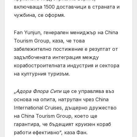
включваща 1500 доставчици в страната и
чужбина, се оформя.
Fan Yunjun, генерален мениджър на China
Tourism Group, каза, че това
забележително постижение е резултат от
задълбочената интеграция между
корабостроителната индустрия и сектора
на културния туризъм.
„
Адора Флора Сити
ще се управлява въз
основа на опита, натрупан чрез China
International Cruises, дъщерно дружество
на China Tourism Group, което ще
гарантира, че бъдещият круизен кораб
работи ефективно“, каза Фан.