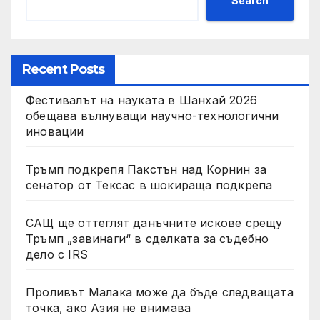
Search
Recent Posts
Фестивалът на науката в Шанхай 2026
обещава вълнуващи научно-технологични
иновации
Тръмп подкрепя Пакстън над Корнин за
сенатор от Тексас в шокираща подкрепа
САЩ ще оттеглят данъчните искове срещу
Тръмп „завинаги“ в сделката за съдебно
дело с IRS
Проливът Малака може да бъде следващата
точка, ако Азия не внимава