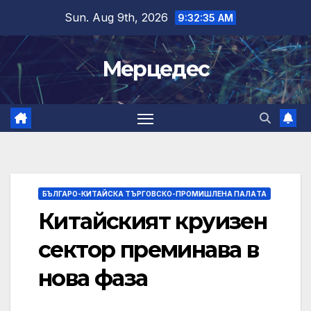
Skip
Sun. Aug 9th, 2026
9:32:36 AM
to
content
Мерцедес
БЪЛГАРО-КИТАЙСКА ТЪРГОВСКО-ПРОМИШЛЕНА ПАЛAТА
Китайският круизен
сектор преминава в
нова фаза