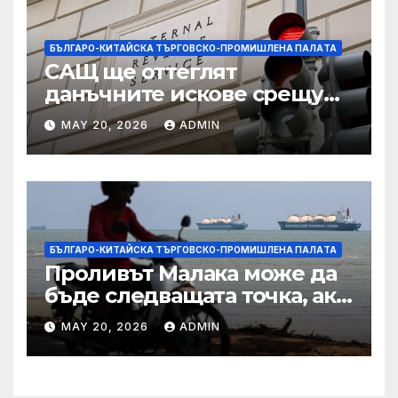
БЪЛГАРО-КИТАЙСКА ТЪРГОВСКО-ПРОМИШЛЕНА ПАЛAТА
САЩ ще оттеглят
данъчните искове срещу
Тръмп „завинаги“ в
MAY 20, 2026
ADMIN
сделката за съдебно дело с
IRS
БЪЛГАРО-КИТАЙСКА ТЪРГОВСКО-ПРОМИШЛЕНА ПАЛAТА
Проливът Малака може да
бъде следващата точка, ако
Азия не внимава
MAY 20, 2026
ADMIN