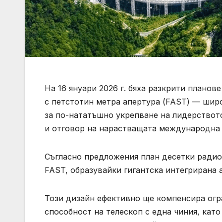
На 16 януари 2026 г. бяха разкрити плано
с петстотин метра апертура (FAST) — широк
за по-нататъшно укрепване на лидерствот
и отговор на нарастващата международна 
Съгласно предложения план десетки радио
FAST, образувайки гигантска интегрирана 
Този дизайн ефективно ще компенсира огр
способност на телескоп с една чиния, ка