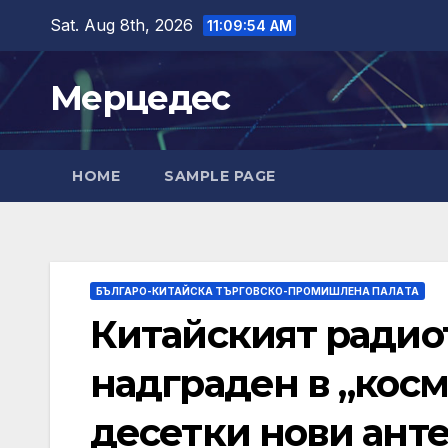
Skip
Sat. Aug 8th, 2026
11:09:55 AM
to
content
Мерцедес
HOME
SAMPLE PAGE
БЪЛГАРО-КИТАЙСКА ТЪРГОВСКО-ПРОМИШЛЕНА ПАЛAТА
Китайският радио
надграден в „косм
десетки нови ант