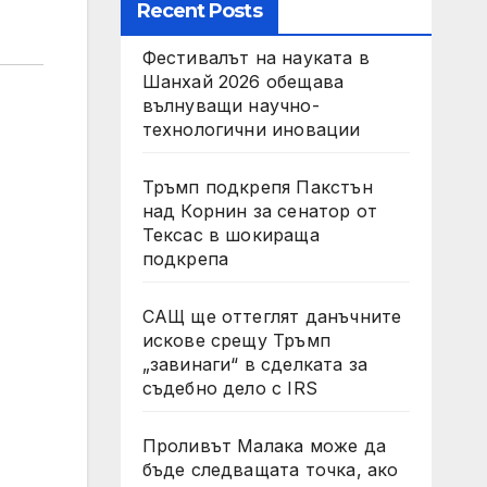
Recent Posts
Фестивалът на науката в
Шанхай 2026 обещава
вълнуващи научно-
технологични иновации
Тръмп подкрепя Пакстън
над Корнин за сенатор от
Тексас в шокираща
подкрепа
САЩ ще оттеглят данъчните
искове срещу Тръмп
„завинаги“ в сделката за
съдебно дело с IRS
Проливът Малака може да
бъде следващата точка, ако