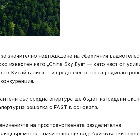
ве за значително надграждане на сферичния радиотеле
о известен като „China Sky Eye“ — като част от усил
о на Китай в ниско- и средночестотната радиоастрон
конкуренция.
антени със средна апертура ще бъдат изградени окол
апертурна решетка с FAST в основата.
аниченията на пространствената разделителна
то същевременно значително ще подобри чувствително