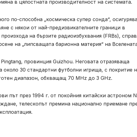
омяна в цялостната производителност на системата.
ого по-способна „космическа супер сонда“, осигуряв
яне с някои от най-предизвикателните граници в
 произхода на бързите радиоизбухвания (FRBs), справ
рсене на „липсващата барионна материя“ на Вселената
 Pingtang, провинция Guizhou. Неговата отразяваща
а около 30 стандартни футболни игрища, с покритие 
стотен диапазон, обхващащ 70 MHz до 3 GHz.
ви път през 1994 г. от покойния китайски астроном 
раждане, телескопът премина национално приемане пр
експлоатация.