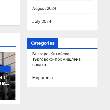
August 2024
July 2024
Categories
Българо-Китайска
Търговско-промишлена
палaта
-
ят
Мерцедес
ове
 IRS