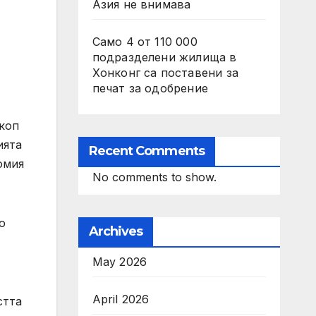
Азия не внимава
Само 4 от 110 000
подразделени жилища в
Хонконг са поставени за
печат за одобрение
скоп
ията
Recent Comments
омия
No comments to show.
о
Archives
May 2026
April 2026
стта