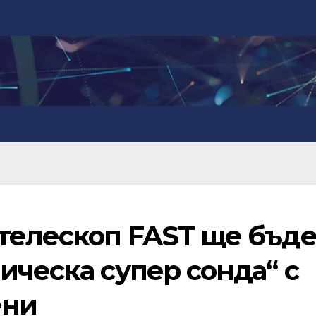
телескоп FAST ще бъд
ическа супер сонда“ с
ени