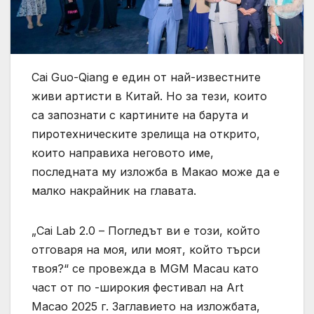
Cai Guo-Qiang е един от най-известните
живи артисти в Китай. Но за тези, които
са запознати с картините на барута и
пиротехническите зрелища на открито,
които направиха неговото име,
последната му изложба в Макао може да е
малко накрайник на главата.
„Cai Lab 2.0 – Погледът ви е този, който
отговаря на моя, или моят, който търси
твоя?“ се провежда в MGM Macau като
част от по -широкия фестивал на Art
Macao 2025 г. Заглавието на изложбата,