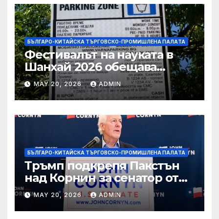
БЪЛГАРО-КИТАЙСКА ТЪРГОВСКО-ПРОМИШЛЕНА ПАЛAТА
Фестивалът на науката в
Шанхай 2026 обещава
вълнуващи научно-
MAY 20, 2026
ADMIN
технологични иновации
БЪЛГАРО-КИТАЙСКА ТЪРГОВСКО-ПРОМИШЛЕНА ПАЛAТА
Тръмп подкрепя Пакстън
над Корнин за сенатор от
Тексас в шокираща
MAY 20, 2026
ADMIN
подкрепа