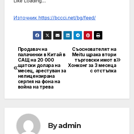
Like Loading…
Източник https://bccci.net/bg/feed/
Продавач на
Съоснователят на
Post
палачинки в Китай в
Meitu щрака втори
САЩ на 20 000
търговски имот в
navigation
щатски долара на
Хонконг за 3 месеца
месец, арестуван за
с отстъпка
нелицензирана
сергия на фона на
война на трева
By
admin