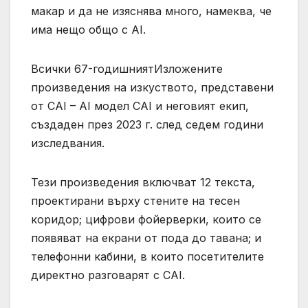
макар и да не изяснява много, намеква, че
има нещо общо с AI.
Всички 67-годишниятИзложените
произведения на изкуството, представени
от CAI – AI модел CAI и неговият екип,
създаден през 2023 г. след седем години
изследвания.
Тези произведения включват 12 текста,
проектирани върху стените на тесен
коридор; цифрови фойерверки, които се
появяват на екрани от пода до тавана; и
телефонни кабини, в които посетителите
директно разговарят с CAI.