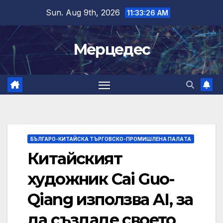
Skip
Sun. Aug 9th, 2026
11:33:27 AM
to
content
Мерцедес
БЪЛГАРО-КИТАЙСКА ТЪРГОВСКО-ПРОМИШЛЕНА ПАЛAТА
Китайският
художник Cai Guo-
Qiang използва AI, за
да създаде своето