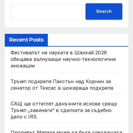
Search
Recent Posts
Фестивалът на науката в Шанхай 2026
обещава вълнуващи научно-технологични
иновации
Тръмп подкрепя Пакстън над Корнин за
сенатор от Тексас в шокираща подкрепа
САЩ ще оттеглят данъчните искове срещу
Тръмп „завинаги“ в сделката за съдебно
дело с IRS
Проливът Малака може да бъде следващата