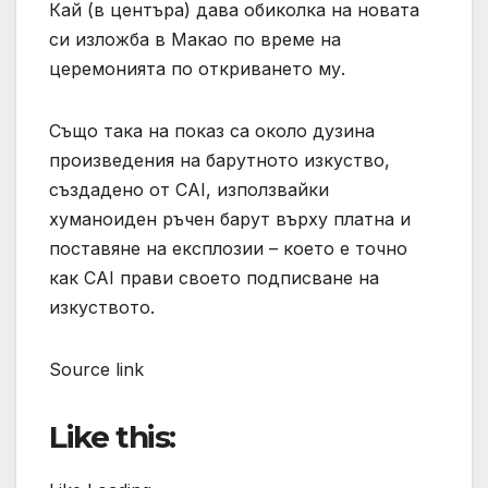
Кай (в центъра) дава обиколка на новата
си изложба в Макао по време на
церемонията по откриването му.
Също така на показ са около дузина
произведения на барутното изкуство,
създадено от CAI, използвайки
хуманоиден ръчен барут върху платна и
поставяне на експлозии – което е точно
как CAI прави своето подписване на
изкуството.
Source link
Like this: