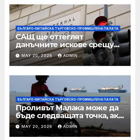
БЪЛГАРО-КИТАЙСКА ТЪРГОВСКО-ПРОМИШЛЕНА ПАЛAТА
САЩ ще оттеглят
данъчните искове срещу
Тръмп „завинаги“ в
MAY 20, 2026
ADMIN
сделката за съдебно дело с
IRS
БЪЛГАРО-КИТАЙСКА ТЪРГОВСКО-ПРОМИШЛЕНА ПАЛAТА
Проливът Малака може да
бъде следващата точка, ако
Азия не внимава
MAY 20, 2026
ADMIN