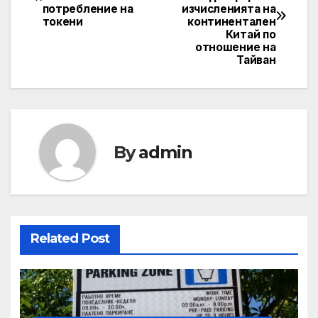
navigation
потребление на
изчисленията на
токени
континентален
Китай по
отношение на
Тайван
By
admin
Related Post