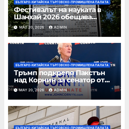
БЪЛГАРО-КИТАЙСКА ТЪРГОВСКО-ПРОМИШЛЕНА ПАЛAТА
Фестивалът на науката в
Шанхай 2026 обещава
вълнуващи научно-
MAY 20, 2026
ADMIN
технологични иновации
БЪЛГАРО-КИТАЙСКА ТЪРГОВСКО-ПРОМИШЛЕНА ПАЛAТА
Тръмп подкрепя Пакстън
над Корнин за сенатор от
Тексас в шокираща
MAY 20, 2026
ADMIN
подкрепа
БЪЛГАРО-КИТАЙСКА ТЪРГОВСКО-ПРОМИШЛЕНА ПАЛAТА