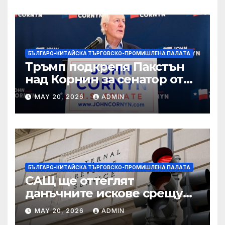
БЪЛГАРО-КИТАЙСКА ТЪРГОВСКО-ПРОМИШЛЕНА ПАЛAТА
Тръмп подкрепя Пакстън
над Корнин за сенатор от
Тексас в шокираща
MAY 20, 2026
ADMIN
подкрепа
БЪЛГАРО-КИТАЙСКА ТЪРГОВСКО-ПРОМИШЛЕНА ПАЛAТА
САЩ ще оттеглят
данъчните искове срещу
Тръмп „завинаги“ в
MAY 20, 2026
ADMIN
сделката за съдебно дело с