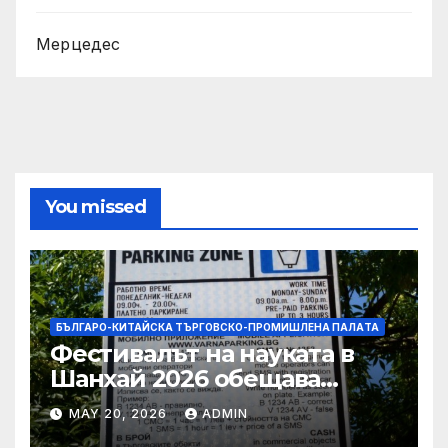
Мерцедес
You missed
БЪЛГАРО-КИТАЙСКА ТЪРГОВСКО-ПРОМИШЛЕНА ПАЛAТА
Фестивалът на науката в
Шанхай 2026 обещава
вълнуващи научно-
MAY 20, 2026
ADMIN
технологични иновации