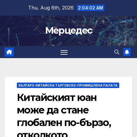
Skip
Thu. Aug 6th, 2026
2:04:02 AM
to
content
Мерцедес
БЪЛГАРО-КИТАЙСКА ТЪРГОВСКО-ПРОМИШЛЕНА ПАЛAТА
Китайският юан
може да стане
глобален по-бързо,
отколкото