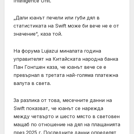
Intelligence Unit.
„Дали юанът печели или губи дял в
статистиката на Swift може би вече не е от
значение“, каза той.
На форума Lujiazui миналата година
управителят на Китайската народна банка
Пан Гонгшен каза, че юанът вече се е
превърнал в третата най-голяма платежна
валута в света.
За разлика от това, месечните данни на
Swift показват, че юанът се нарежда
между четвърто и шесто място в световен
мащаб по отношение на дял на плащанията
през 2025 г. Последните данни определят