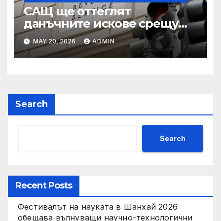
САЩ ще оттеглят
данъчните искове срещу
Тръмп „завинаги“ в
MAY 20, 2026
ADMIN
сделката за съдебно дело с
IRS
Search
Search
Recent Posts
Фестивалът на науката в Шанхай 2026
обещава вълнуващи научно-технологични