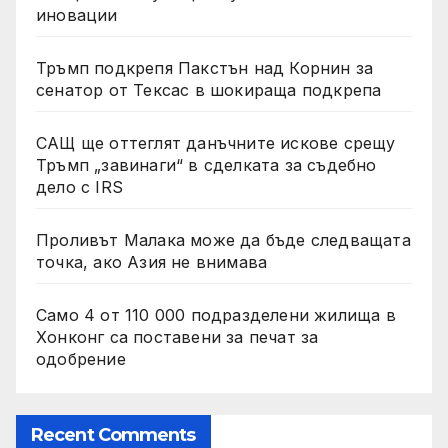
иновации
Тръмп подкрепя Пакстън над Корнин за
сенатор от Тексас в шокираща подкрепа
САЩ ще оттеглят данъчните искове срещу
Тръмп „завинаги“ в сделката за съдебно
дело с IRS
Проливът Малака може да бъде следващата
точка, ако Азия не внимава
Само 4 от 110 000 подразделени жилища в
Хонконг са поставени за печат за
одобрение
Recent Comments