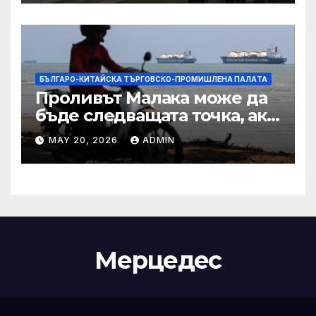
IRS
БЪЛГАРО-КИТАЙСКА ТЪРГОВСКО-ПРОМИШЛЕНА ПАЛAТА
Проливът Малака може да
бъде следващата точка, ако
Азия не внимава
MAY 20, 2026
ADMIN
Мерцедес