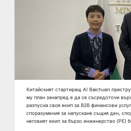
Китайският стартиращ AI Baichuan престру
му план занапред е да се съсредоточи вър
разпусна своя екип за B2B финансови услу
споразумения за напускане същия ден, спо
неговият екип за бързо инженерство (PE) 