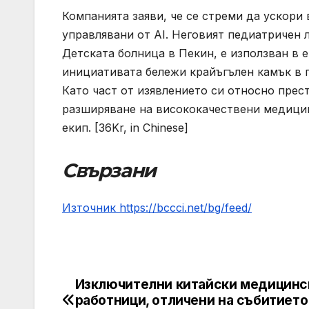
Компанията заяви, че се стреми да ускори
управлявани от AI. Неговият педиатричен 
Детската болница в Пекин, е използван в 
инициативата бележи крайъгълен камък в п
Като част от изявлението си относно прес
разширяване на висококачествени медицин
екип. [36Kr, in Chinese]
Свързани
Източник https://bccci.net/bg/feed/
Изключителни китайски медицинс
Post
работници, отличени на събитието