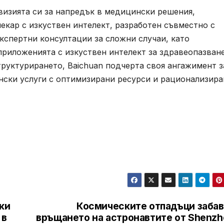
 визията си за напредък в медицински решения,
лекар с изкуствен интелект, разработен съвместно с
експертни консултации за сложни случаи, като
риложенията с изкуствен интелект за здравеопазване
труктурирането, Baichuan подчерта своя ангажимент з
ски услуги с оптимизирани ресурси и рационализира
ки
Космическите отпадъци забав
 в
връщането на астронавтите от Shenzh