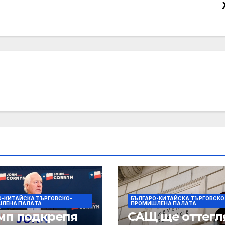
О-КИТАЙСКА ТЪРГОВСКО-
БЪЛГАРО-КИТАЙСКА ТЪРГОВСКО
ЛЕНА ПАЛAТА
ПРОМИШЛЕНА ПАЛAТА
мп подкрепя
САЩ ще оттегл