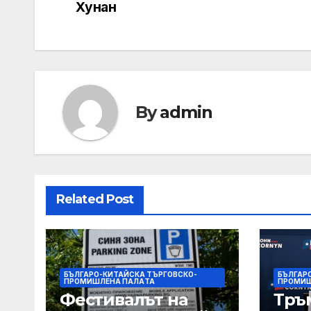
navigation
Хунан
By
admin
Related Post
БЪЛГАРО-КИТАЙСКА ТЪРГОВСКО-
БЪЛГАР
ПРОМИШЛЕНА ПАЛAТА
ПРОМИШ
Фестивалът на
Тръ