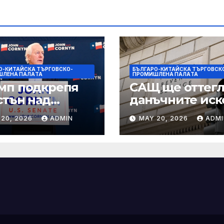
О-КИТАЙСКА ТЪРГОВСКО-
БЪЛГАРО-КИТАЙСКА ТЪРГОВСК
ШЛЕНА ПАЛAТА
ПРОМИШЛЕНА ПАЛAТА
мп подкрепя
САЩ ще оттегл
стън над
данъчните иск
нин за сенатор
срещу Тръмп
 20, 2026
ADMIN
MAY 20, 2026
ADMI
ексас в
„завинаги“ в
ираща
сделката за
крепа
съдебно дело с