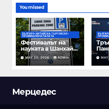
You missed
БЪЛГАРО-КИТАЙСКА ТЪРГОВСКО-
БЪЛГАР
ПРОМИШЛЕНА ПАЛAТА
ПРОМИ
Фестивалът на
Тръ
науката в Шанхай
Пак
2026 обещава
Кор
MAY 20, 2026
ADMIN
MAY
вълнуващи
от Т
научно-
шок
технологични
под
иновации
Мерцедес