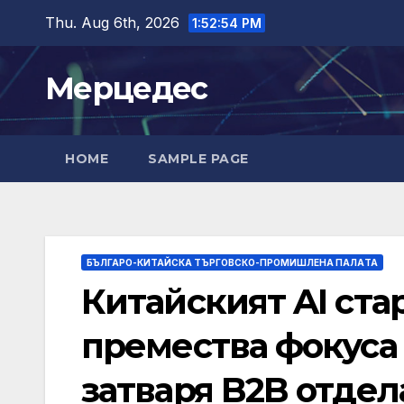
Skip
Thu. Aug 6th, 2026
1:52:55 PM
to
content
Мерцедес
HOME
SAMPLE PAGE
БЪЛГАРО-КИТАЙСКА ТЪРГОВСКО-ПРОМИШЛЕНА ПАЛAТА
Китайският AI ста
премества фокуса 
затваря B2B отдел