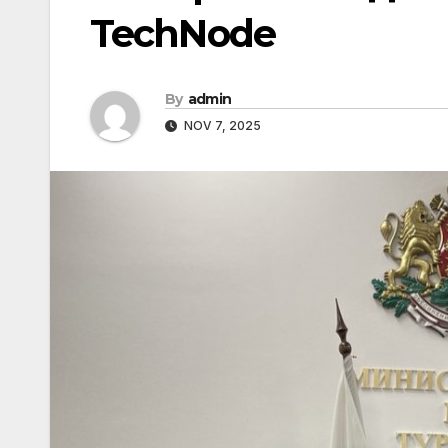
TechNode
By
admin
NOV 7, 2025