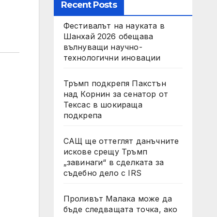
Recent Posts
Фестивалът на науката в
Шанхай 2026 обещава
вълнуващи научно-
технологични иновации
Тръмп подкрепя Пакстън
над Корнин за сенатор от
Тексас в шокираща
подкрепа
САЩ ще оттеглят данъчните
искове срещу Тръмп
„завинаги“ в сделката за
съдебно дело с IRS
Проливът Малака може да
бъде следващата точка, ако