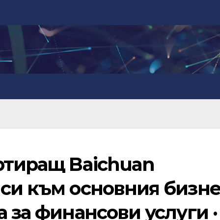
ртиращ Baichuan
си към основния бизне
а за финансови услуги ·