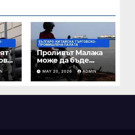
О-
БЪЛГАРО-КИТАЙСКА ТЪРГОВСКО-
ПРОМИШЛЕНА ПАЛAТА
ят
Проливът Малака
ове
може да бъде
следващата точка,
N
MAY 20, 2026
ADMIN
ако Азия не
внимава
 IRS