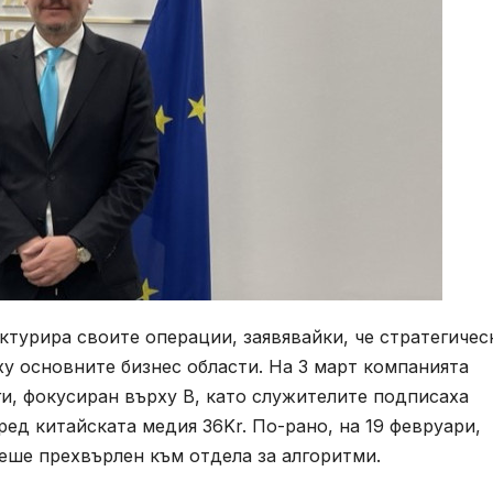
ктурира своите операции, заявявайки, че стратегичес
ху основните бизнес области. На 3 март компанията
ги, фокусиран върху B, като служителите подписаха
ред китайската медия 36Kr. По-рано, на 19 февруари,
беше прехвърлен към отдела за алгоритми.