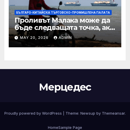
БЪЛГАРО-КИТАЙСКА ТЪРГОВСКО-ПРОМИШЛЕНА ПАЛAТА
Проливът Малака може да
бъде следващата точка, ако
Азия не внимава
MAY 20, 2026
ADMIN
Мерцедес
Proudly powered by WordPress
|
Theme:
Newsup
by
Themeansar
.
Home
Sample Page