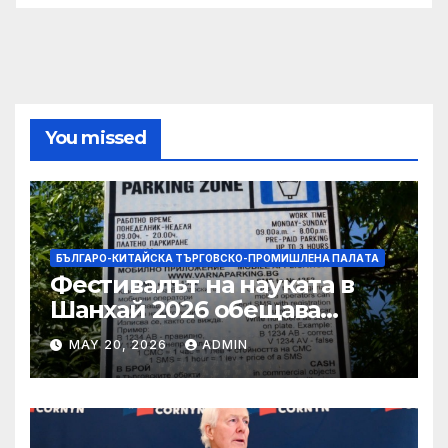
You missed
БЪЛГАРО-КИТАЙСКА ТЪРГОВСКО-ПРОМИШЛЕНА ПАЛAТА
Фестивалът на науката в
Шанхай 2026 обещава
вълнуващи научно-
MAY 20, 2026
ADMIN
технологични иновации