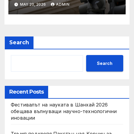
Тръмп „завинаги“ в
MAY 20, 2026
ADMIN
сделката за съдебно дело с
IRS
Search
Search
Recent Posts
Фестивалът на науката в Шанхай 2026
обещава вълнуващи научно-технологични
иновации
Тръмп подкрепя Пакстън над Корнин за