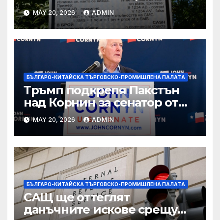
вълнуващи научно-
MAY 20, 2026
ADMIN
технологични иновации
БЪЛГАРО-КИТАЙСКА ТЪРГОВСКО-ПРОМИШЛЕНА ПАЛAТА
Тръмп подкрепя Пакстън
над Корнин за сенатор от
Тексас в шокираща
MAY 20, 2026
ADMIN
подкрепа
БЪЛГАРО-КИТАЙСКА ТЪРГОВСКО-ПРОМИШЛЕНА ПАЛAТА
САЩ ще оттеглят
данъчните искове срещу