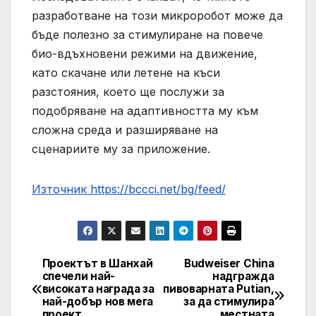
разработване на този микроробот може да
бъде полезно за стимулиране на повече
био-вдъхновени режими на движение,
като скачане или летене на къси
разстояния, което ще послужи за
подобряване на адаптивността му към
сложна среда и разширяване на
сценариите му за приложение.
Източник https://bccci.net/bg/feed/
Проектът в Шанхай
Budweiser China
Post
спечели най-
надгражда
високата награда за
пивоварната Putian,
navigation
най-добър нов мега
за да стимулира
проект
местната