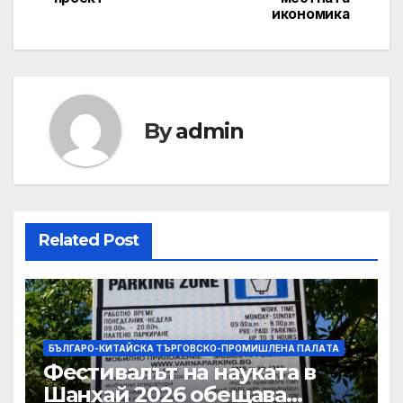
икономика
By
admin
Related Post
БЪЛГАРО-КИТАЙСКА ТЪРГОВСКО-ПРОМИШЛЕНА ПАЛAТА
Фестивалът на науката в
Шанхай 2026 обещава