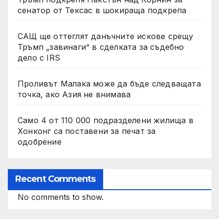
сенатор от Тексас в шокираща подкрепа
САЩ ще оттеглят данъчните искове срещу
Тръмп „завинаги“ в сделката за съдебно
дело с IRS
Проливът Малака може да бъде следващата
точка, ако Азия не внимава
Само 4 от 110 000 подразделени жилища в
Хонконг са поставени за печат за
одобрение
Recent Comments
No comments to show.