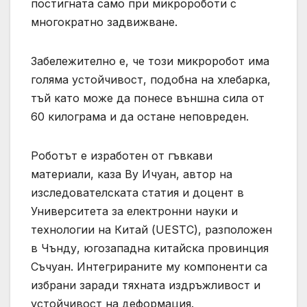
постигната само при микророботи с
многократно задвижване.
Забележително е, че този микроробот има
голяма устойчивост, подобна на хлебарка,
тъй като може да понесе външна сила от
60 килограма и да остане неповреден.
Роботът е изработен от гъвкави
материали, каза Ву Ичуан, автор на
изследователската статия и доцент в
Университета за електронни науки и
технологии на Китай (UESTC), разположен
в Чънду, югозападна китайска провинция
Съчуан. Интегрираните му компоненти са
избрани заради тяхната издръжливост и
устойчивост на деформация.