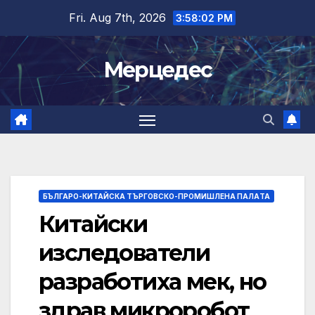
Skip
Fri. Aug 7th, 2026
3:58:03 PM
to
content
Мерцедес
БЪЛГАРО-КИТАЙСКА ТЪРГОВСКО-ПРОМИШЛЕНА ПАЛAТА
Китайски
изследователи
разработиха мек, но
здрав микроробот