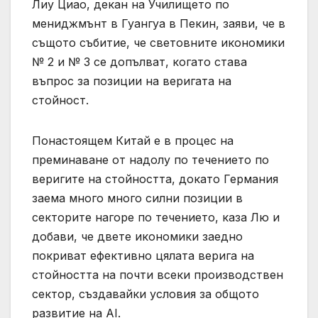
Лиу Циао, декан на Училището по
мениджмънт в Гуангуа в Пекин, заяви, че в
същото събитие, че световните икономики
№ 2 и № 3 се допълват, когато става
въпрос за позиции на веригата на
стойност.
Понастоящем Китай е в процес на
преминаване от надолу по течението по
веригите на стойността, докато Германия
заема много много силни позиции в
секторите нагоре по течението, каза Лю и
добави, че двете икономики заедно
покриват ефективно цялата верига на
стойността на почти всеки производствен
сектор, създавайки условия за общото
развитие на AI.