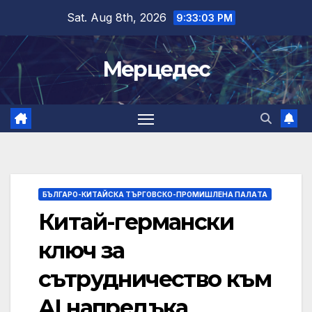
Skip
Sat. Aug 8th, 2026
9:33:04 PM
to
content
Мерцедес
БЪЛГАРО-КИТАЙСКА ТЪРГОВСКО-ПРОМИШЛЕНА ПАЛAТА
Китай-германски
ключ за
сътрудничество към
AI напредъка