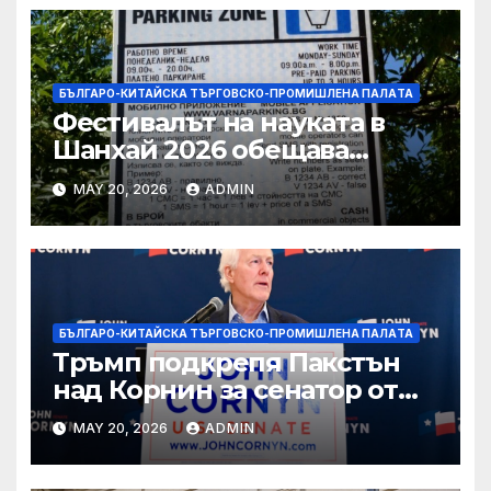
БЪЛГАРО-КИТАЙСКА ТЪРГОВСКО-ПРОМИШЛЕНА ПАЛAТА
Фестивалът на науката в
Шанхай 2026 обещава
вълнуващи научно-
MAY 20, 2026
ADMIN
технологични иновации
БЪЛГАРО-КИТАЙСКА ТЪРГОВСКО-ПРОМИШЛЕНА ПАЛAТА
Тръмп подкрепя Пакстън
над Корнин за сенатор от
Тексас в шокираща
MAY 20, 2026
ADMIN
подкрепа