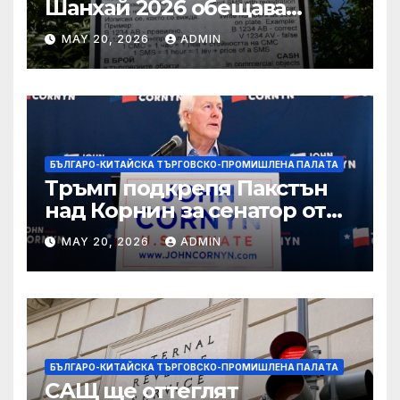
Шанхай 2026 обещава
вълнуващи научно-
MAY 20, 2026
ADMIN
технологични иновации
БЪЛГАРО-КИТАЙСКА ТЪРГОВСКО-ПРОМИШЛЕНА ПАЛAТА
Тръмп подкрепя Пакстън
над Корнин за сенатор от
Тексас в шокираща
MAY 20, 2026
ADMIN
подкрепа
БЪЛГАРО-КИТАЙСКА ТЪРГОВСКО-ПРОМИШЛЕНА ПАЛAТА
САЩ ще оттеглят