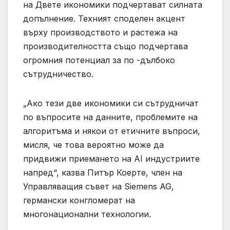
на Двете икономики подчертават силната
допълнение. Техният споделен акцент
върху производството и растежа на
производителността също подчертава
огромния потенциал за по -дълбоко
сътрудничество.
„Ако тези две икономики си сътрудничат
по въпросите на данните, проблемите на
алгоритъма и някои от етичните въпроси,
мисля, че това вероятно може да
придвижи приемането на AI индустриите
напред“, казва Питър Коерте, член на
Управляващия съвет на Siemens AG,
германски конгломерат на
многонационални технологии.