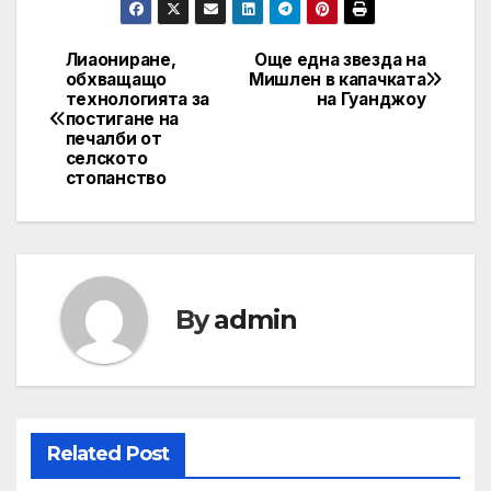
Лиаониране,
Още една звезда на
Post
обхващащо
Мишлен в капачката
технологията за
на Гуанджоу
navigation
постигане на
печалби от
селското
стопанство
By
admin
Related Post