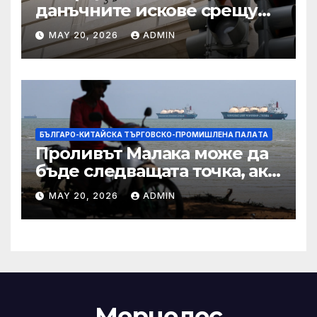
данъчните искове срещу
Тръмп „завинаги“ в
MAY 20, 2026
ADMIN
сделката за съдебно дело с
IRS
БЪЛГАРО-КИТАЙСКА ТЪРГОВСКО-ПРОМИШЛЕНА ПАЛAТА
Проливът Малака може да
бъде следващата точка, ако
Азия не внимава
MAY 20, 2026
ADMIN
Мерцедес