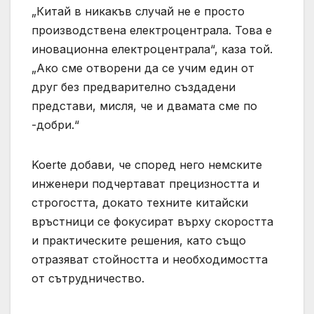
„Китай в никакъв случай не е просто
производствена електроцентрала. Това е
иновационна електроцентрала“, каза той.
„Ако сме отворени да се учим един от
друг без предварително създадени
представи, мисля, че и двамата сме по
-добри.“
Koerte добави, че според него немските
инженери подчертават прецизността и
строгостта, докато техните китайски
връстници се фокусират върху скоростта
и практическите решения, като също
отразяват стойността и необходимостта
от сътрудничество.