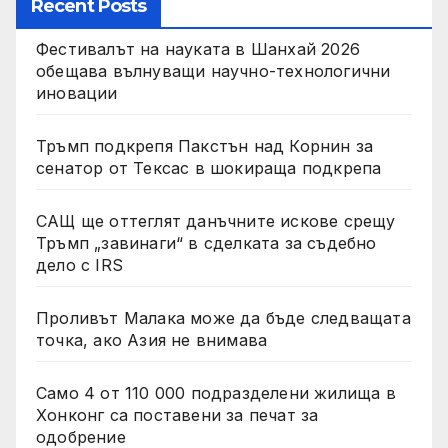
Recent Posts
Фестивалът на науката в Шанхай 2026
обещава вълнуващи научно-технологични
иновации
Тръмп подкрепя Пакстън над Корнин за
сенатор от Тексас в шокираща подкрепа
САЩ ще оттеглят данъчните искове срещу
Тръмп „завинаги“ в сделката за съдебно
дело с IRS
Проливът Малака може да бъде следващата
точка, ако Азия не внимава
Само 4 от 110 000 подразделени жилища в
Хонконг са поставени за печат за
одобрение