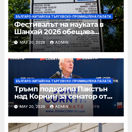
БЪЛГАРО-КИТАЙСКА ТЪРГОВСКО-ПРОМИШЛЕНА ПАЛAТА
Фестивалът на науката в
Шанхай 2026 обещава
вълнуващи научно-
MAY 20, 2026
ADMIN
технологични иновации
БЪЛГАРО-КИТАЙСКА ТЪРГОВСКО-ПРОМИШЛЕНА ПАЛAТА
Тръмп подкрепя Пакстън
над Корнин за сенатор от
Тексас в шокираща
MAY 20, 2026
ADMIN
подкрепа