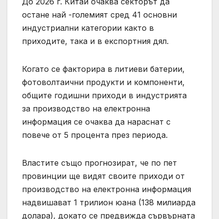
До 2026 г. Китай очаква секторът да
остане най -големият сред 41 основни
индустриални категории както в
приходите, така и в експортния дял.
Когато се факторира в литиеви батерии,
фотоволтаични продукти и компоненти,
общите годишни приходи в индустрията
за производство на електронна
информация се очаква да нараснат с
повече от 5 процента през периода.
Властите също прогнозират, че по пет
провинции ще видят своите приходи от
производство на електронна информация
надвишават 1 трилион юана (138 милиарда
долара), докато се предвижда сървърната