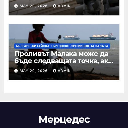
Тръмп „завинаги“ в
MAY 20, 2026
ADMIN
сделката за съдебно дело с
IRS
БЪЛГАРО-КИТАЙСКА ТЪРГОВСКО-ПРОМИШЛЕНА ПАЛAТА
Проливът Малака може да
бъде следващата точка, ако
Азия не внимава
MAY 20, 2026
ADMIN
Мерцедес