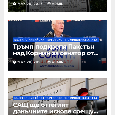
вълнуващи научно-
MAY 20, 2026
ADMIN
технологични иновации
БЪЛГАРО-КИТАЙСКА ТЪРГОВСКО-ПРОМИШЛЕНА ПАЛAТА
Тръмп подкрепя Пакстън
над Корнин за сенатор от
Тексас в шокираща
MAY 20, 2026
ADMIN
подкрепа
БЪЛГАРО-КИТАЙСКА ТЪРГОВСКО-ПРОМИШЛЕНА ПАЛAТА
САЩ ще оттеглят
данъчните искове срещу