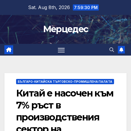
Skip
Sat. Aug 8th, 2026
7:59:31 PM
to
content
Мерцедес
БЪЛГАРО-КИТАЙСКА ТЪРГОВСКО-ПРОМИШЛЕНА ПАЛAТА
Китай е насочен към
7% ръст в
производствения
сектор на