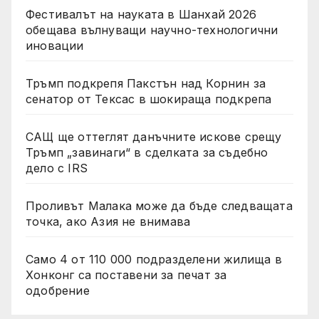
Фестивалът на науката в Шанхай 2026
обещава вълнуващи научно-технологични
иновации
Тръмп подкрепя Пакстън над Корнин за
сенатор от Тексас в шокираща подкрепа
САЩ ще оттеглят данъчните искове срещу
Тръмп „завинаги“ в сделката за съдебно
дело с IRS
Проливът Малака може да бъде следващата
точка, ако Азия не внимава
Само 4 от 110 000 подразделени жилища в
Хонконг са поставени за печат за
одобрение