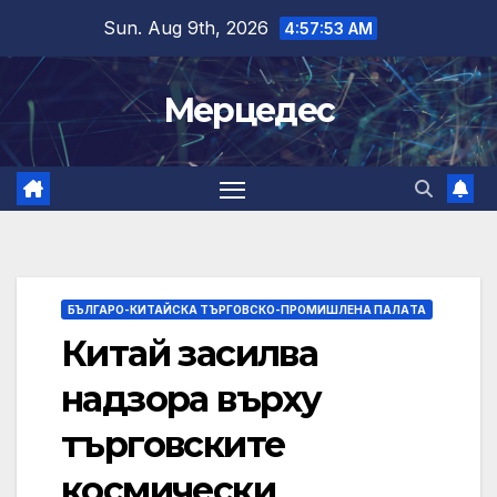
Skip
Sun. Aug 9th, 2026
4:57:54 AM
to
content
Мерцедес
БЪЛГАРО-КИТАЙСКА ТЪРГОВСКО-ПРОМИШЛЕНА ПАЛAТА
Китай засилва
надзора върху
търговските
космически