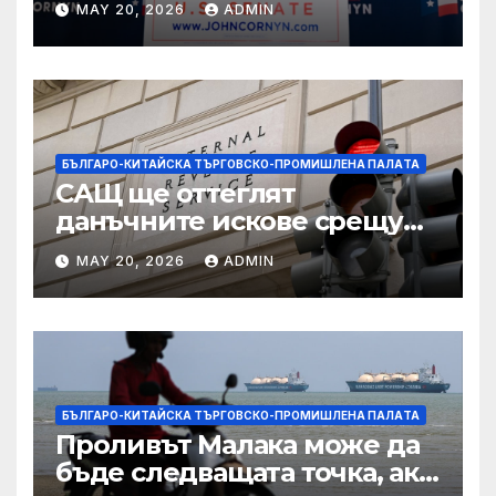
MAY 20, 2026
ADMIN
подкрепа
БЪЛГАРО-КИТАЙСКА ТЪРГОВСКО-ПРОМИШЛЕНА ПАЛAТА
САЩ ще оттеглят
данъчните искове срещу
Тръмп „завинаги“ в
MAY 20, 2026
ADMIN
сделката за съдебно дело с
IRS
БЪЛГАРО-КИТАЙСКА ТЪРГОВСКО-ПРОМИШЛЕНА ПАЛAТА
Проливът Малака може да
бъде следващата точка, ако