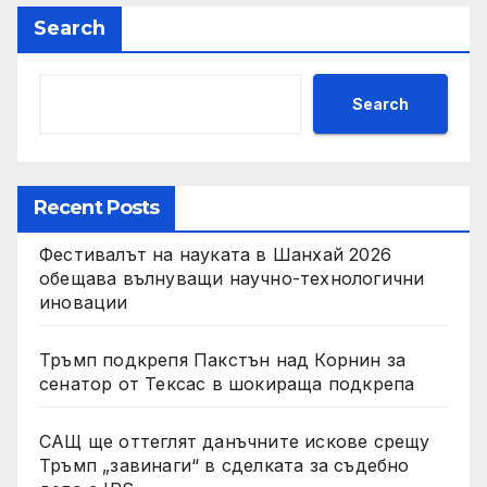
Search
Search
Recent Posts
Фестивалът на науката в Шанхай 2026
обещава вълнуващи научно-технологични
иновации
Тръмп подкрепя Пакстън над Корнин за
сенатор от Тексас в шокираща подкрепа
САЩ ще оттеглят данъчните искове срещу
Тръмп „завинаги“ в сделката за съдебно