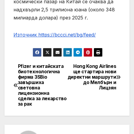
космически пазар на Китай се очаква да
надхвърли 2,5 трилиона юана (около 348
милиарда долара) през 2025 г.
Източник https://bccci.net/bg/feed/
Pfizer и китайската
Hong Kong Airlines
Post
биотехнологична
ще стартира нови
фирма 3SBio
директни маршрути
navigation
завършиха
до Мелбърн и
световна
Лицзян
лицензионна
сделка за лекарство
за рак