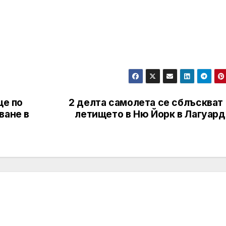
ще по
2 делта самолета се сблъскват
ване в
летището в Ню Йорк в Лагуард