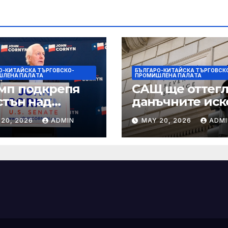
О-КИТАЙСКА ТЪРГОВСКО-
БЪЛГАРО-КИТАЙСКА ТЪРГОВСК
ШЛЕНА ПАЛAТА
ПРОМИШЛЕНА ПАЛAТА
мп подкрепя
САЩ ще оттегл
стън над
данъчните иск
нин за сенатор
срещу Тръмп
 20, 2026
ADMIN
MAY 20, 2026
ADMI
ексас в
„завинаги“ в
ираща
сделката за
крепа
съдебно дело с