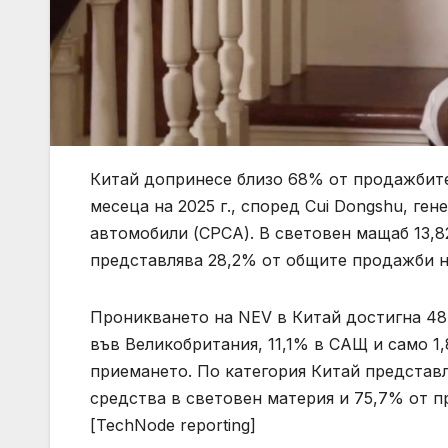
Китай допринесе близо 68% от продажбите
месеца на 2025 г., според Cui Dongshu, ге
автомобили (CPCA). В световен мащаб 13,8
представлява 28,2% от общите продажби н
Проникването на NEV в Китай достигна 48,
във Великобритания, 11,1% в САЩ и само 1
приемането. По категория Китай представ
средства в световен материя и 75,7% от п
[TechNode reporting]