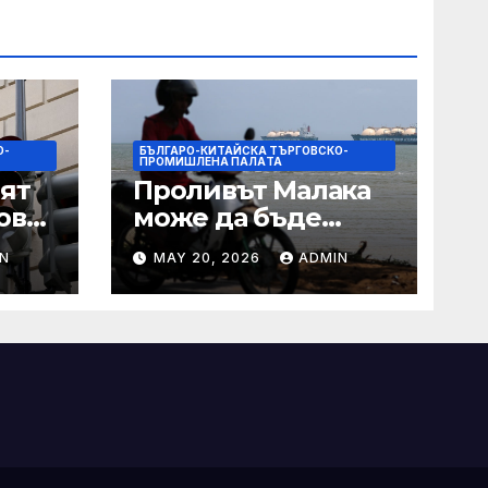
О-
БЪЛГАРО-КИТАЙСКА ТЪРГОВСКО-
ПРОМИШЛЕНА ПАЛAТА
ят
Проливът Малака
ове
може да бъде
следващата точка,
N
MAY 20, 2026
ADMIN
ако Азия не
внимава
 IRS