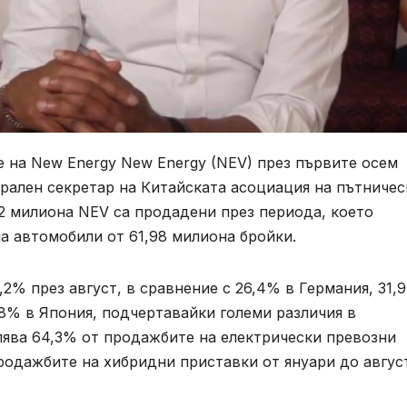
 на New Energy New Energy (NEV) през първите осем
нерален секретар на Китайската асоциация на пътниче
2 милиона NEV са продадени през периода, което
а автомобили от 61,98 милиона бройки.
2% през август, в сравнение с 26,4% в Германия, 31,
,8% в Япония, подчертавайки големи различия в
лява 64,3% от продажбите на електрически превозни
родажбите на хибридни приставки от януари до авгус