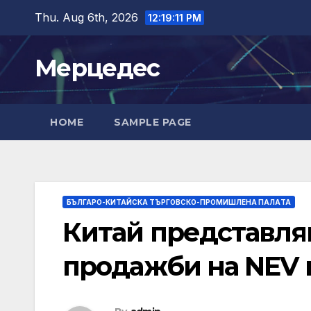
Skip
Thu. Aug 6th, 2026
12:19:12 PM
to
content
Мерцедес
HOME
SAMPLE PAGE
БЪЛГАРО-КИТАЙСКА ТЪРГОВСКО-ПРОМИШЛЕНА ПАЛAТА
Китай представля
продажби на NEV 