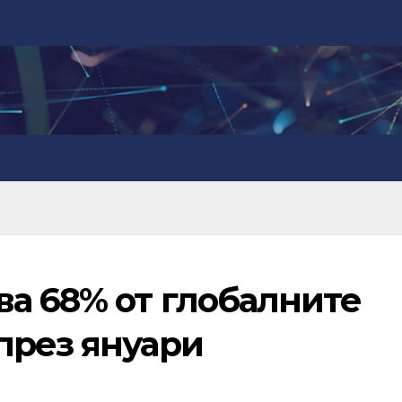
ва 68% от глобалните
през януари