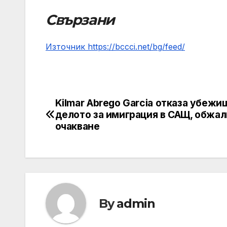
Свързани
Източник https://bccci.net/bg/feed/
Kilmar Abrego Garcia отказа убежи
Post
делото за имиграция в САЩ, обжал
navigation
очакване
By
admin