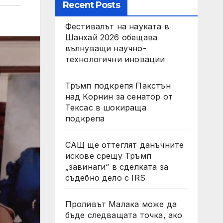
Recent Posts
Фестивалът на науката в
Шанхай 2026 обещава
вълнуващи научно-
технологични иновации
Тръмп подкрепя Пакстън
над Корнин за сенатор от
Тексас в шокираща
подкрепа
САЩ ще оттеглят данъчните
искове срещу Тръмп
„завинаги“ в сделката за
съдебно дело с IRS
Проливът Малака може да
бъде следващата точка, ако