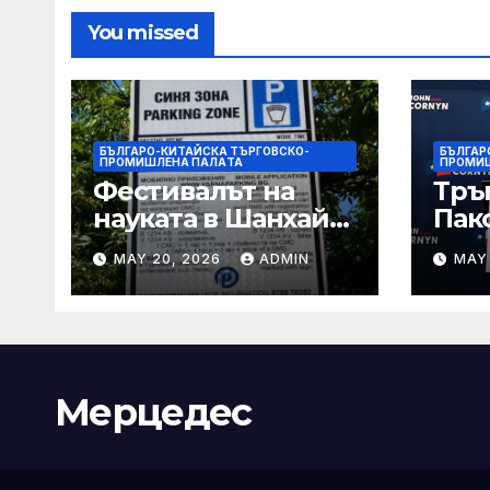
You missed
БЪЛГАРО-КИТАЙСКА ТЪРГОВСКО-
БЪЛГАР
ПРОМИШЛЕНА ПАЛAТА
ПРОМИ
Фестивалът на
Тръ
науката в Шанхай
Пак
2026 обещава
Кор
MAY 20, 2026
ADMIN
MAY
вълнуващи
от Т
научно-
шок
технологични
под
иновации
Мерцедес