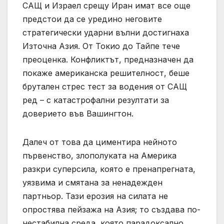
САЩ и Израел срещу Иран имат все още
предстои да се уредино неговите
стратегически ударни вълни достигнаха
Източна Азия. От Токио до Тайпе тече
преоценка. Конфликтът, предназначен да
покаже американска решителност, беше
брутален стрес тест за водения от САЩ
ред – с катастрофални резултати за
доверието във Вашингтон.
Далеч от това да циментира нейното
първенство, злополуката на Америка
разкри суперсила, която е пренапрегната,
уязвима и смятана за ненадежден
партньор. Тази ерозия на силата не
опростява пейзажа на Азия; то създава по-
нестабилна среда, която парадоксално