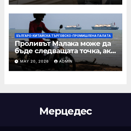
IRS
БЪЛГАРО-КИТАЙСКА ТЪРГОВСКО-ПРОМИШЛЕНА ПАЛAТА
Проливът Малака може да
бъде следващата точка, ако
Азия не внимава
MAY 20, 2026
ADMIN
Мерцедес