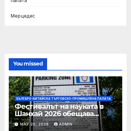
палaта
Мерцедес
You missed
БЪЛГАРО-КИТАЙСКА ТЪРГОВСКО-ПРОМИШЛЕНА ПАЛAТА
Фестивалът на науката в
Шанхай 2026 обещава
вълнуващи научно-
MAY 20, 2026
ADMIN
технологични иновации