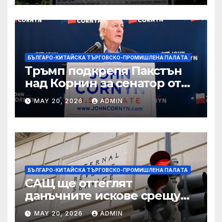
БЪЛГАРО-КИТАЙСКА ТЪРГОВСКО-ПРОМИШЛЕНА ПАЛAТА
Тръмп подкрепя Пакстън
над Корнин за сенатор от
Тексас в шокираща
MAY 20, 2026
ADMIN
подкрепа
БЪЛГАРО-КИТАЙСКА ТЪРГОВСКО-ПРОМИШЛЕНА ПАЛAТА
САЩ ще оттеглят
данъчните искове срещу
Тръмп „завинаги“ в
MAY 20, 2026
ADMIN
сделката за съдебно дело с