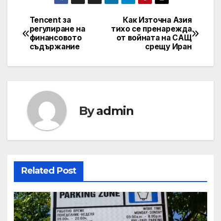
Tencent за
Как Източна Азия
Post
регулиране на
тихо се пренарежда
финансовото
от войната на САЩ
navigation
съдържание
срещу Иран
By
admin
Related Post