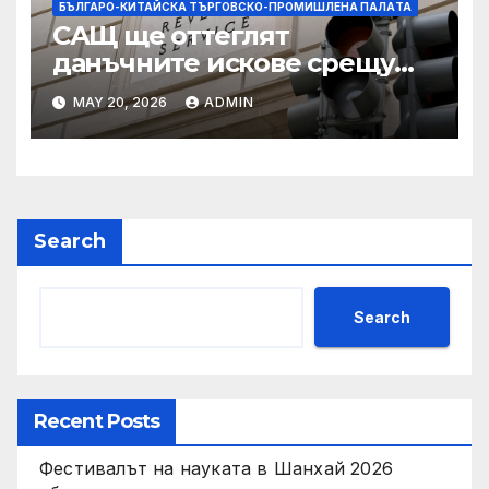
БЪЛГАРО-КИТАЙСКА ТЪРГОВСКО-ПРОМИШЛЕНА ПАЛAТА
САЩ ще оттеглят
данъчните искове срещу
Тръмп „завинаги“ в
MAY 20, 2026
ADMIN
сделката за съдебно дело с
IRS
Search
Search
Recent Posts
Фестивалът на науката в Шанхай 2026