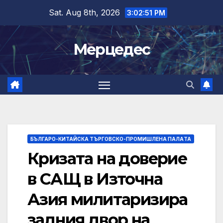
Skip
Sat. Aug 8th, 2026
3:02:52 PM
to
content
Мерцедес
БЪЛГАРО-КИТАЙСКА ТЪРГОВСКО-ПРОМИШЛЕНА ПАЛAТА
Кризата на доверие
в САЩ в Източна
Азия милитаризира
задния двор на