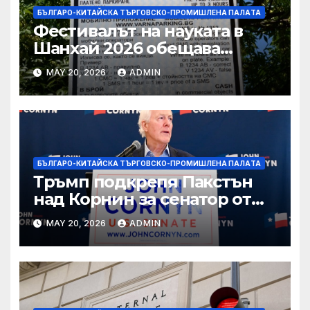
БЪЛГАРО-КИТАЙСКА ТЪРГОВСКО-ПРОМИШЛЕНА ПАЛAТА
Фестивалът на науката в
Шанхай 2026 обещава
вълнуващи научно-
MAY 20, 2026
ADMIN
технологични иновации
БЪЛГАРО-КИТАЙСКА ТЪРГОВСКО-ПРОМИШЛЕНА ПАЛAТА
Тръмп подкрепя Пакстън
над Корнин за сенатор от
Тексас в шокираща
MAY 20, 2026
ADMIN
подкрепа