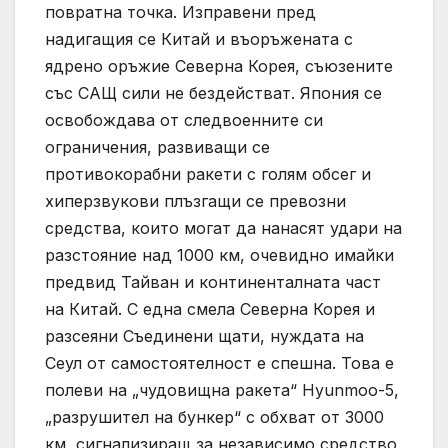
повратна точка. Изправени пред
надигащия се Китай и въоръжената с
ядрено оръжие Северна Корея, съюзените
със САЩ сили не бездействат. Япония се
освобождава от следвоенните си
ограничения, развиващи се
противокорабни ракети с голям обсег и
хиперзвукови плъзгащи се превозни
средства, които могат да нанасят удари на
разстояние над 1000 км, очевидно имайки
предвид Тайван и континенталната част
на Китай. С една смела Северна Корея и
разсеяни Съединени щати, нуждата на
Сеул от самостоятелност е спешна. Това е
полеви на „чудовищна ракета“ Hyunmoo-5,
„разрушител на бункер“ с обхват от 3000
км, сигнализиращ за независимо средство