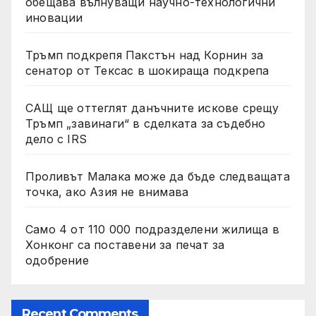
обещава вълнуващи научно-технологични
иновации
Тръмп подкрепя Пакстън над Корнин за
сенатор от Тексас в шокираща подкрепа
САЩ ще оттеглят данъчните искове срещу
Тръмп „завинаги“ в сделката за съдебно
дело с IRS
Проливът Малака може да бъде следващата
точка, ако Азия не внимава
Само 4 от 110 000 подразделени жилища в
Хонконг са поставени за печат за
одобрение
Recent Comments