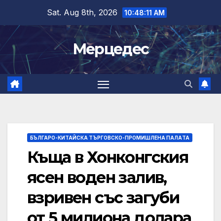
Skip
Sat. Aug 8th, 2026
10:48:12 AM
to
content
Мерцедес
БЪЛГАРО-КИТАЙСКА ТЪРГОВСКО-ПРОМИШЛЕНА ПАЛAТА
Къща в Хонконгския
ясен воден залив,
взривен със загуби
от 5 милиона долара