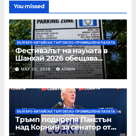
You missed
БЪЛГАРО-КИТАЙСКА ТЪРГОВСКО-ПРОМИШЛЕНА ПАЛAТА
Фестивалът на науката в
Шанхай 2026 обещава
вълнуващи научно-
MAY 20, 2026
ADMIN
технологични иновации
БЪЛГАРО-КИТАЙСКА ТЪРГОВСКО-ПРОМИШЛЕНА ПАЛAТА
Тръмп подкрепя Пакстън
над Корнин за сенатор от
Тексас в шокираща