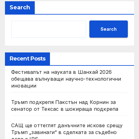
Search
Search
Recent Posts
Фестивалът на науката в Шанхай 2026
обещава вълнуващи научно-технологични
иновации
Тръмп подкрепя Пакстън над Корнин за
сенатор от Тексас в шокираща подкрепа
САЩ ще оттеглят данъчните искове срещу
Тръмп „завинаги“ в сделката за съдебно