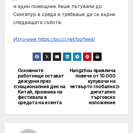
и един помощник беше пътували до
Сингапур в сряда и трябваше да се върне
следващата събота.
Източник https://bccci.net/bg/feed/
Основните
Hangzhou привлича
Post
работници остават
повече от 10 000
дежурни през
купувачи на
navigation
националния ден на
четвърто глобално
Китай, празника на
дигитално
фестивала в
търговско
средата на есента
изложение