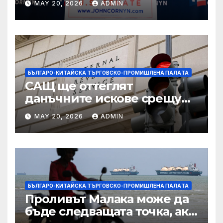
MAY 20, 2026
ADMIN
подкрепа
БЪЛГАРО-КИТАЙСКА ТЪРГОВСКО-ПРОМИШЛЕНА ПАЛAТА
САЩ ще оттеглят
данъчните искове срещу
Тръмп „завинаги“ в
MAY 20, 2026
ADMIN
сделката за съдебно дело с
IRS
БЪЛГАРО-КИТАЙСКА ТЪРГОВСКО-ПРОМИШЛЕНА ПАЛAТА
Проливът Малака може да
бъде следващата точка, ако