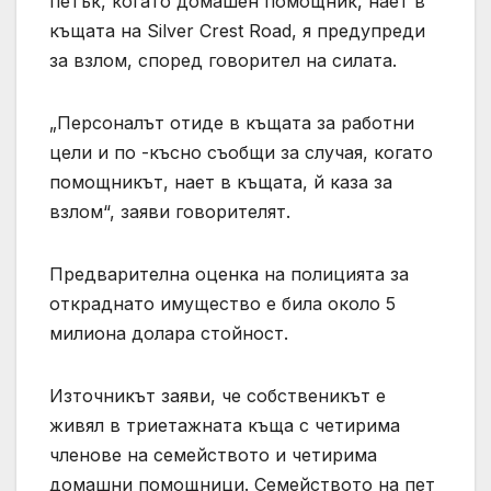
петък, когато домашен помощник, нает в
къщата на Silver Crest Road, я предупреди
за взлом, според говорител на силата.
„Персоналът отиде в къщата за работни
цели и по -късно съобщи за случая, когато
помощникът, нает в къщата, й каза за
взлом“, заяви говорителят.
Предварителна оценка на полицията за
откраднато имущество е била около 5
милиона долара стойност.
Източникът заяви, че собственикът е
живял в триетажната къща с четирима
членове на семейството и четирима
домашни помощници. Семейството на пет