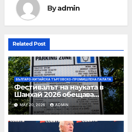
By
admin
Related Post
БЪЛГАРО-КИТАЙСКА ТЪРГОВСКО-ПРОМИШЛЕНА ПАЛAТА
Фестивалът на науката в
Шанхай 2026 обещава
вълнуващи научно-
MAY 20, 2026
ADMIN
технологични иновации