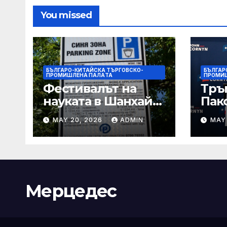
You missed
БЪЛГАРО-КИТАЙСКА ТЪРГОВСКО-
БЪЛГАР
ПРОМИШЛЕНА ПАЛAТА
ПРОМИ
Фестивалът на
Тръ
науката в Шанхай
Пак
2026 обещава
Кор
MAY 20, 2026
ADMIN
MAY
вълнуващи
от Т
научно-
шок
технологични
под
иновации
Мерцедес