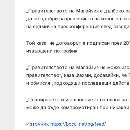
„Правителството на Малайзия е дълбоко р
да не одобри разрешението за износ за за
на седмична пресконференция след заседан
Той каза, че договорът е подписан през 201
извършени по график.
„Правителството на Малайзия не може изо
правителство“, каза Фахми, добавяйки, ч
и обмисля „подходящи последващи действи
„Планирането и изпълнението на плана за 
може да бъде компрометиран при никакви о
Източник https://bccci.net/bg/feed/