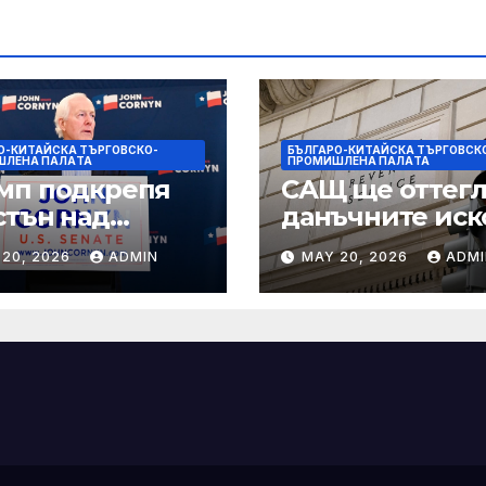
О-КИТАЙСКА ТЪРГОВСКО-
БЪЛГАРО-КИТАЙСКА ТЪРГОВСК
ШЛЕНА ПАЛAТА
ПРОМИШЛЕНА ПАЛAТА
мп подкрепя
САЩ ще оттегл
стън над
данъчните иск
нин за сенатор
срещу Тръмп
 20, 2026
ADMIN
MAY 20, 2026
ADMI
ексас в
„завинаги“ в
ираща
сделката за
крепа
съдебно дело с