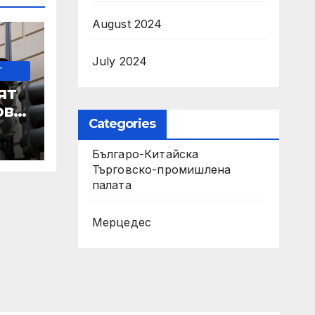
August 2024
July 2024
-
ят
ове
Categories
Българо-Китайска
Търговско-промишлена
 IRS
палaта
Мерцедес