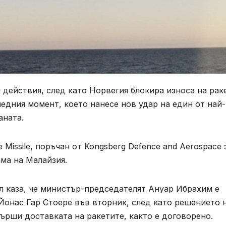
 действия, след като Норвегия блокира износа на рак
ледния момент, което нанесе нов удар на един от най-
аната.
 Missile, поръчан от Kongsberg Defence and Aerospace 
ма на Малайзия.
 каза, че министър-председателят Ануар Ибрахим е
Йонас Гар Стоере във вторник, след като решението 
ърши доставката на ракетите, както е договорено.