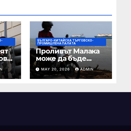
О-
БЪЛГАРО-КИТАЙСКА ТЪРГОВСКО-
ПРОМИШЛЕНА ПАЛAТА
ят
Проливът Малака
ове
може да бъде
следващата точка,
N
MAY 20, 2026
ADMIN
ако Азия не
внимава
 IRS