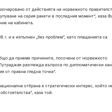
азочаровано от действията на норвежкото правителс
купуване на серия ракети в последния момент“, каза 
ие на кабинета.
8 г. и е изпълнен „без проблем“, като плащанията са
бщо да приеме причините, посочени от норвежкото
е Путраджая разглежда въпроса по дипломатически ка
я от правна гледна точка“.
национална отбрана е стратегически интерес, който н
бстоятелства“, каза той.