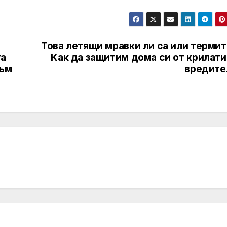
Това летящи мравки ли са или термит
та
Как да защитим дома си от крилати
към
вредите