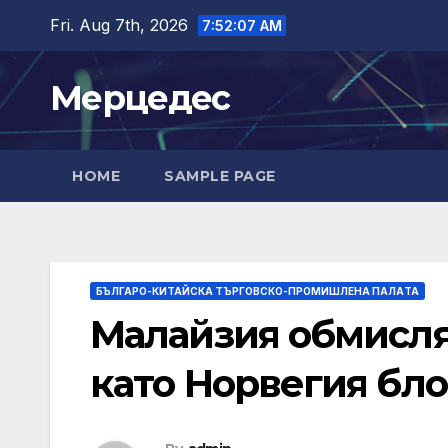
Skip
Fri. Aug 7th, 2026
7:52:08 AM
to
content
Мерцедес
HOME
SAMPLE PAGE
БЪЛГАРО-КИТАЙСКА ТЪРГОВСКО-ПРОМИШЛЕНА ПАЛAТА
Малайзия обмисля
като Норвегия бло