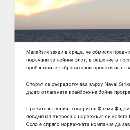
Малайзия заяви в сряда, че обмисля правни
поръчани за нейния флот, в решение в пос
проблемните отбранителни проекти на стр
Спорът се съсредоточава върху Naval Strike
дълго отлаганата крайбрежна бойна програ
Правителственият говорител Фахми Фадзил
повдигнал въпроса с норвежкия си колега 
Осло е спряло норвежката компания да зав