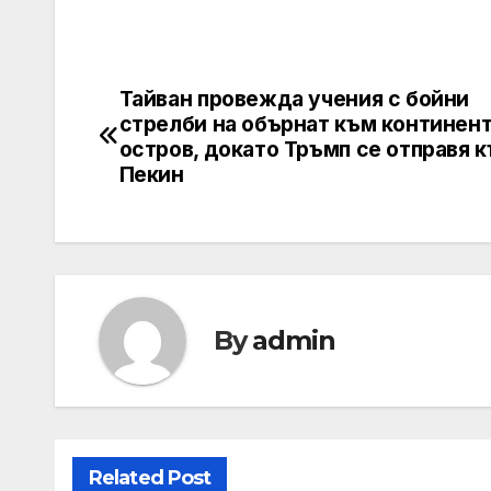
Тайван провежда учения с бойни
Post
стрелби на обърнат към континен
navigation
остров, докато Тръмп се отправя 
Пекин
By
admin
Related Post