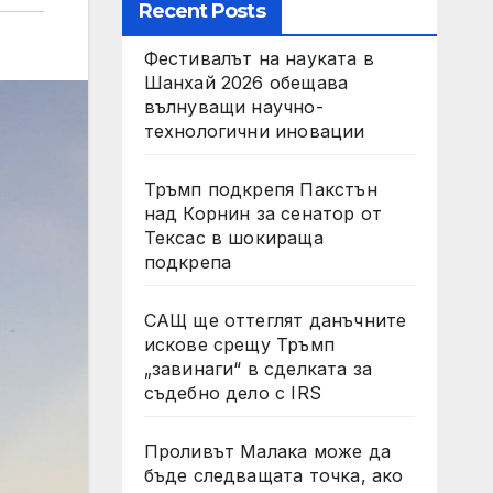
Recent Posts
Фестивалът на науката в
Шанхай 2026 обещава
вълнуващи научно-
технологични иновации
Тръмп подкрепя Пакстън
над Корнин за сенатор от
Тексас в шокираща
подкрепа
САЩ ще оттеглят данъчните
искове срещу Тръмп
„завинаги“ в сделката за
съдебно дело с IRS
Проливът Малака може да
бъде следващата точка, ако