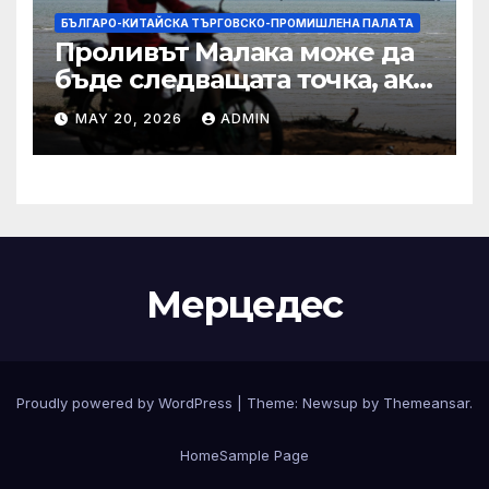
БЪЛГАРО-КИТАЙСКА ТЪРГОВСКО-ПРОМИШЛЕНА ПАЛAТА
Проливът Малака може да
бъде следващата точка, ако
Азия не внимава
MAY 20, 2026
ADMIN
Мерцедес
Proudly powered by WordPress
|
Theme:
Newsup
by
Themeansar
.
Home
Sample Page