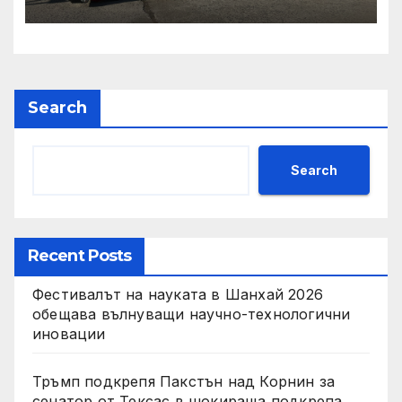
състояние, ръст на
приходите и напредък в
реализацията на
инфраструктурни и
социални проекти
Search
Search
Recent Posts
Фестивалът на науката в Шанхай 2026
обещава вълнуващи научно-технологични
иновации
Тръмп подкрепя Пакстън над Корнин за
сенатор от Тексас в шокираща подкрепа