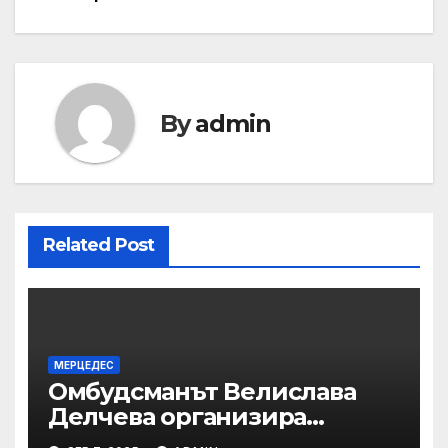
navigation
By
admin
Related Post
МЕРЦЕДЕС
Омбудсманът Велислава
Делчева организира
изслушване на