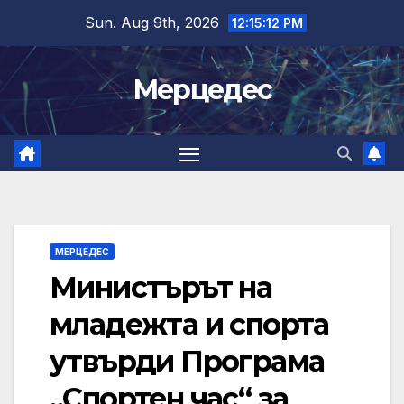
Skip
Sun. Aug 9th, 2026
12:15:13 PM
to
content
Мерцедес
МЕРЦЕДЕС
Министърът на
младежта и спорта
утвърди Програма
„Спортен час“ за