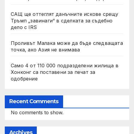
САЩ ще оттеглят данъчните искове срещу
Тръмп „завинаги“ в сделката за съдебно
дело с IRS
Проливът Малака може да бъде следващата
точка, ако Азия не внимава
Само 4 от 110 000 подразделени жилища в
Хонконг са поставени за печат за
одобрение
Recent Comments
No comments to show.
Archives