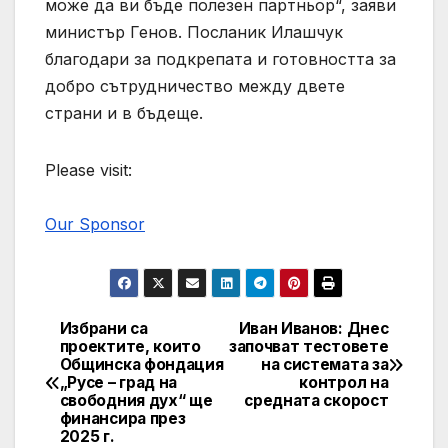
може да ви бъде полезен партньор“, заяви
министър Генов. Посланик Илашчук
благодари за подкрепата и готовността за
добро сътрудничество между двете
страни и в бъдеще.
Please visit:
Our Sponsor
Избрани са
Иван Иванов: Днес
Post
проектите, които
започват тестовете
Общинска фондация
на системата за
navigation
„Русе – град на
контрол на
свободния дух“ ще
средната скорост
финансира през
2025 г.