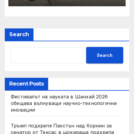
състояние, ръст на
приходите и напредък в
реализацията на
инфраструктурни и
социални проекти
Search
Search
Recent Posts
Фестивалът на науката в Шанхай 2026
обещава вълнуващи научно-технологични
иновации
Тръмп подкрепя Пакстън над Корнин за
сенатор от Тексас в шокираща подкрепа