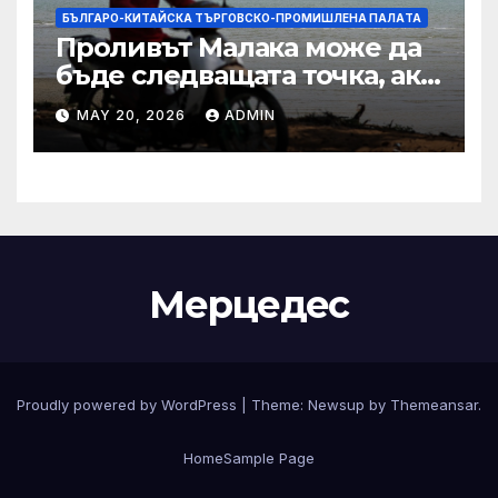
БЪЛГАРО-КИТАЙСКА ТЪРГОВСКО-ПРОМИШЛЕНА ПАЛAТА
Проливът Малака може да
бъде следващата точка, ако
Азия не внимава
MAY 20, 2026
ADMIN
Мерцедес
Proudly powered by WordPress
|
Theme:
Newsup
by
Themeansar
.
Home
Sample Page