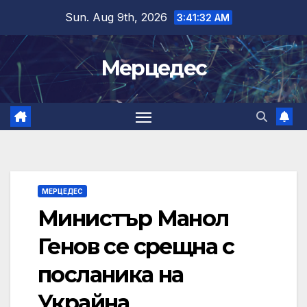
Skip
Sun. Aug 9th, 2026
3:41:33 AM
to
content
Мерцедес
МЕРЦЕДЕС
Министър Манол
Генов се срещна с
посланика на
Украйна