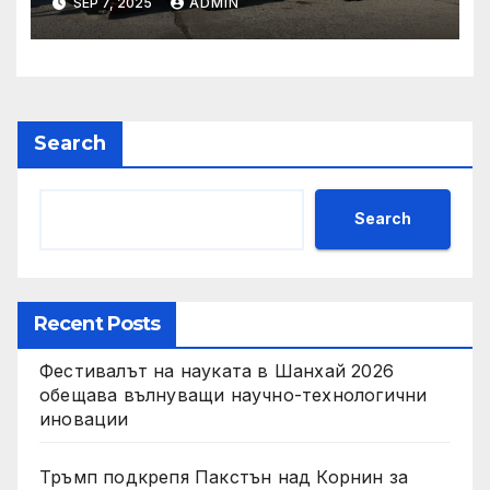
SEP 7, 2025
ADMIN
състояние, ръст на
приходите и напредък в
реализацията на
инфраструктурни и
социални проекти
Search
Search
Recent Posts
Фестивалът на науката в Шанхай 2026
обещава вълнуващи научно-технологични
иновации
Тръмп подкрепя Пакстън над Корнин за