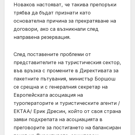
Новаков настояват, че такива препоръки
трябва да бъдат признати като
основателна причина за прекратяване на
договори, ако са възникнали след
направена резервация.
След поставените проблеми от
представителите на туристическия сектор,
във връзка с промените в Директивата за
пакетните пътувания, министър Боршош
се срещна и с генералния секретар на
Европейската асоциация на
туроператорите и туристическите агенти /
ЕКТАА/ Ерик Дресин, който от своя страна
заяви подкрепата на асоциацията в
преговорите за постигането на балансиран