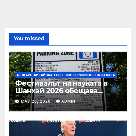
You missed
БЪЛГАРО-КИТАЙСКА ТЪРГОВСКО-ПРОМИШЛЕНА ПАЛAТА
Фестивалът на науката в
Шанхай 2026 обещава
вълнуващи научно-
MAY 20, 2026
ADMIN
технологични иновации