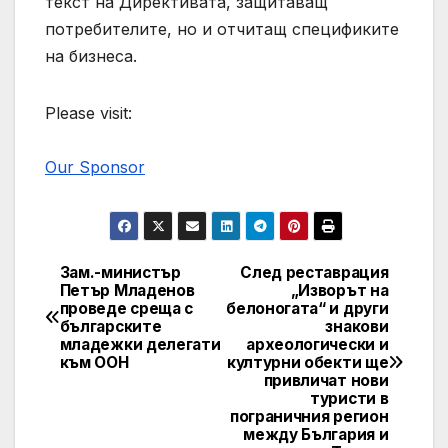
текст на Директивата, защитаващ
потребителите, но и отчитащ спецификите
на бизнеса.
Please visit:
Our Sponsor
Зам.-министър
След реставрация
Post
Петър Младенов
„Изворът на
проведе среща с
белоногата“ и други
navigation
българските
знакови
младежки делегати
археологически и
към ООН
културни обекти ще
привличат нови
туристи в
пограничния регион
между България и