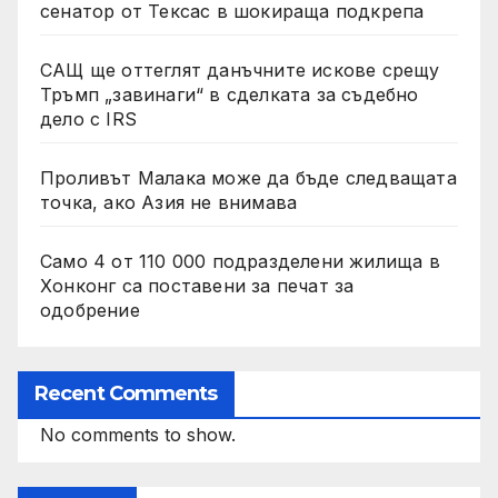
сенатор от Тексас в шокираща подкрепа
САЩ ще оттеглят данъчните искове срещу
Тръмп „завинаги“ в сделката за съдебно
дело с IRS
Проливът Малака може да бъде следващата
точка, ако Азия не внимава
Само 4 от 110 000 подразделени жилища в
Хонконг са поставени за печат за
одобрение
Recent Comments
No comments to show.