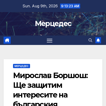
Skip
Sun. Aug 9th, 2026
9:13:24 AM
to
content
Мерцедес
МЕРЦЕДЕС
Мирослав Боршош:
Ще защитим
интересите на
българския