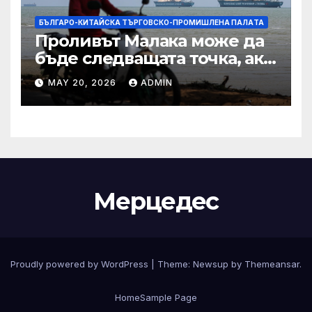
БЪЛГАРО-КИТАЙСКА ТЪРГОВСКО-ПРОМИШЛЕНА ПАЛAТА
Проливът Малака може да
бъде следващата точка, ако
Азия не внимава
MAY 20, 2026
ADMIN
Мерцедес
Proudly powered by WordPress
|
Theme:
Newsup
by
Themeansar
.
Home
Sample Page