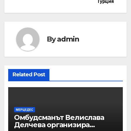
Турция
By
admin
Related Post
МЕРЦЕДЕС
Омбудсманът Велислава
Делчева организира