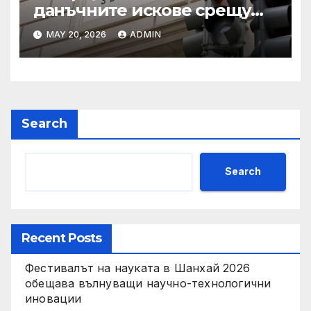
данъчните искове срещу
Тръмп „завинаги“ в
MAY 20, 2026
ADMIN
сделката за съдебно дело с
IRS
Search
Search
Recent Posts
Фестивалът на науката в Шанхай 2026
обещава вълнуващи научно-технологични
иновации