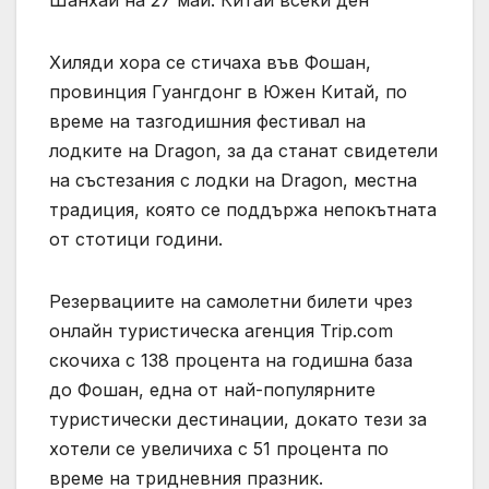
Хиляди хора се стичаха във Фошан,
провинция Гуангдонг в Южен Китай, по
време на тазгодишния фестивал на
лодките на Dragon, за да станат свидетели
на състезания с лодки на Dragon, местна
традиция, която се поддържа непокътната
от стотици години.
Резервациите на самолетни билети чрез
онлайн туристическа агенция Trip.com
скочиха с 138 процента на годишна база
до Фошан, една от най-популярните
туристически дестинации, докато тези за
хотели се увеличиха с 51 процента по
време на тридневния празник.