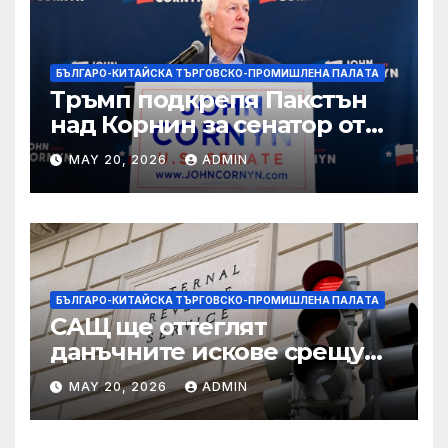
БЪЛГАРО-КИТАЙСКА ТЪРГОВСКО-ПРОМИШЛЕНА ПАЛAТА
Тръмп подкрепя Пакстън
над Корнин за сенатор от
Тексас в шокираща
MAY 20, 2026
ADMIN
подкрепа
БЪЛГАРО-КИТАЙСКА ТЪРГОВСКО-ПРОМИШЛЕНА ПАЛAТА
САЩ ще оттеглят
данъчните искове срещу
Тръмп „завинаги“ в
MAY 20, 2026
ADMIN
сделката за съдебно дело с
IRS