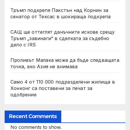
Тръмп подкрепя Пакстън над Корнин за
сенатор от Тексас в шокираща подкрепа
САЩ ще оттеглят данъчните искове срещу
Тръмп „завинаги“ в сделката за съдебно
дело с IRS
Проливът Малака може да бъде следващата
точка, ако Азия не внимава
Само 4 от 110 000 подразделени жилища в
Хонконг са поставени за печат за
одобрение
Recent Comments
No comments to show.