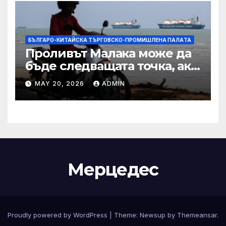
БЪЛГАРО-КИТАЙСКА ТЪРГОВСКО-ПРОМИШЛЕНА ПАЛAТА
Проливът Малака може да
бъде следващата точка, ако
Азия не внимава
MAY 20, 2026
ADMIN
Мерцедес
Proudly powered by WordPress
|
Theme:
Newsup
by
Themeansar
.