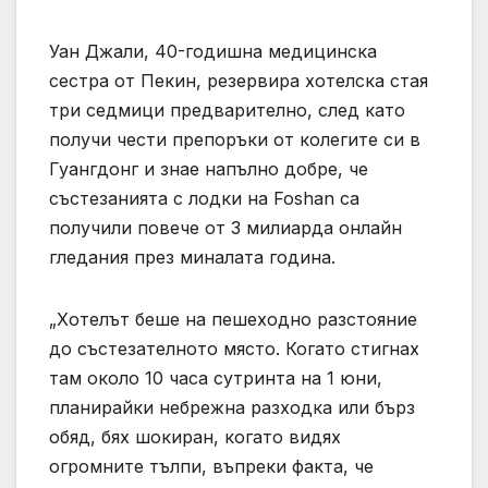
Уан Джали, 40-годишна медицинска
сестра от Пекин, резервира хотелска стая
три седмици предварително, след като
получи чести препоръки от колегите си в
Гуангдонг и знае напълно добре, че
състезанията с лодки на Foshan са
получили повече от 3 милиарда онлайн
гледания през миналата година.
„Хотелът беше на пешеходно разстояние
до състезателното място. Когато стигнах
там около 10 часа сутринта на 1 юни,
планирайки небрежна разходка или бърз
обяд, бях шокиран, когато видях
огромните тълпи, въпреки факта, че