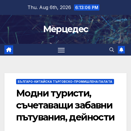
Skip
Thu. Aug 6th, 2026
6:13:07 PM
to
content
Мерцедес
БЪЛГАРО-КИТАЙСКА ТЪРГОВСКО-ПРОМИШЛЕНА ПАЛAТА
Модни туристи,
съчетаващи забавни
пътувания, дейности