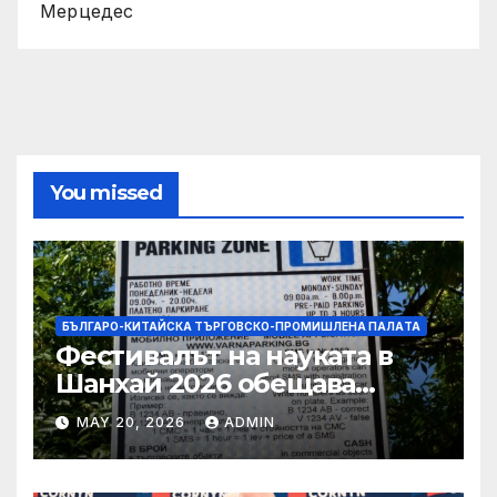
Мерцедес
You missed
БЪЛГАРО-КИТАЙСКА ТЪРГОВСКО-ПРОМИШЛЕНА ПАЛAТА
Фестивалът на науката в
Шанхай 2026 обещава
вълнуващи научно-
MAY 20, 2026
ADMIN
технологични иновации