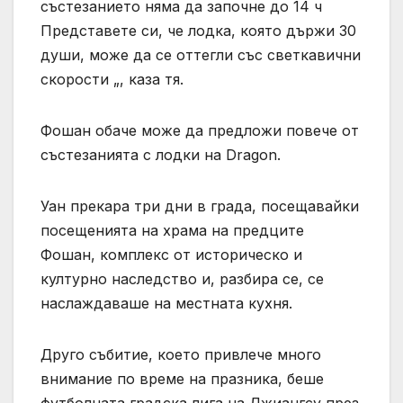
състезанието няма да започне до 14 ч
Представете си, че лодка, която държи 30
души, може да се оттегли със светкавични
скорости „, каза тя.
Фошан обаче може да предложи повече от
състезанията с лодки на Dragon.
Уан прекара три дни в града, посещавайки
посещенията на храма на предците
Фошан, комплекс от историческо и
културно наследство и, разбира се, се
наслаждаваше на местната кухня.
Друго събитие, което привлече много
внимание по време на празника, беше
футболната градска лига на Джиангсу през