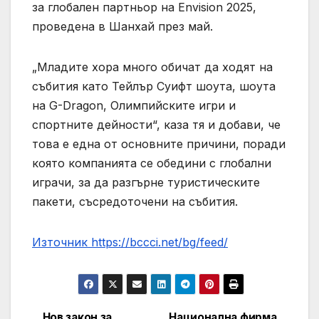
за глобален партньор на Envision 2025,
проведена в Шанхай през май.
„Младите хора много обичат да ходят на
събития като Тейлър Суифт шоута, шоута
на G-Dragon, Олимпийските игри и
спортните дейности“, каза тя и добави, че
това е една от основните причини, поради
която компанията се обедини с глобални
играчи, за да разгърне туристическите
пакети, съсредоточени на събития.
Източник https://bccci.net/bg/feed/
Нов закон за
Национална фирма