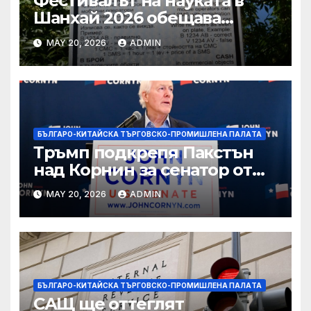
Фестивалът на науката в
Шанхай 2026 обещава
вълнуващи научно-
MAY 20, 2026
ADMIN
технологични иновации
БЪЛГАРО-КИТАЙСКА ТЪРГОВСКО-ПРОМИШЛЕНА ПАЛAТА
Тръмп подкрепя Пакстън
над Корнин за сенатор от
Тексас в шокираща
MAY 20, 2026
ADMIN
подкрепа
БЪЛГАРО-КИТАЙСКА ТЪРГОВСКО-ПРОМИШЛЕНА ПАЛAТА
САЩ ще оттеглят