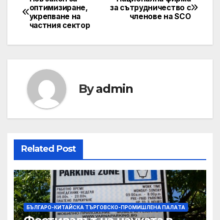
Post
оптимизиране,
за сътрудничество с
укрепване на
членове на SCO
navigation
частния сектор
By
admin
Related Post
БЪЛГАРО-КИТАЙСКА ТЪРГОВСКО-ПРОМИШЛЕНА ПАЛAТА