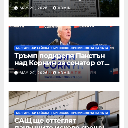
вълнуващи научно-
MAY 20, 2026
ADMIN
технологични иновации
БЪЛГАРО-КИТАЙСКА ТЪРГОВСКО-ПРОМИШЛЕНА ПАЛAТА
Тръмп подкрепя Пакстън
над Корнин за сенатор от
Тексас в шокираща
MAY 20, 2026
ADMIN
подкрепа
БЪЛГАРО-КИТАЙСКА ТЪРГОВСКО-ПРОМИШЛЕНА ПАЛAТА
САЩ ще оттеглят
данъчните искове срещу