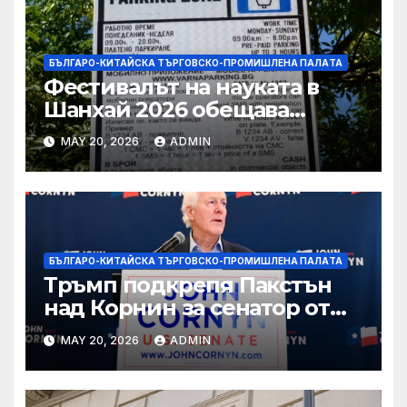
БЪЛГАРО-КИТАЙСКА ТЪРГОВСКО-ПРОМИШЛЕНА ПАЛAТА
Фестивалът на науката в
Шанхай 2026 обещава
вълнуващи научно-
MAY 20, 2026
ADMIN
технологични иновации
БЪЛГАРО-КИТАЙСКА ТЪРГОВСКО-ПРОМИШЛЕНА ПАЛAТА
Тръмп подкрепя Пакстън
над Корнин за сенатор от
Тексас в шокираща
MAY 20, 2026
ADMIN
подкрепа