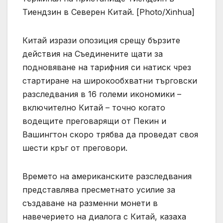
Тиендзин в Северен Китай. [Photo/Xinhua]
Китай изрази опозиция срещу бързите
действия на Съединените щати за
подновяване на тарифния си натиск чрез
стартиране на широкообхватни търговски
разследвания в 16 големи икономики –
включително Китай – точно когато
водещите преговарящи от Пекин и
Вашингтон скоро трябва да проведат своя
шести кръг от преговори.
Времето на американските разследвания
представлява пресметнато усилие за
създаване на разменни монети в
навечерието на диалога с Китай, казаха