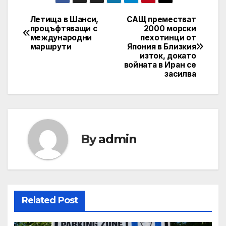
Летища в Шанси,
САЩ преместват
Post
процъфтяващи с
2000 морски
международни
пехотинци от
navigation
маршрути
Япония в Близкия
изток, докато
войната в Иран се
засилва
By
admin
Related Post