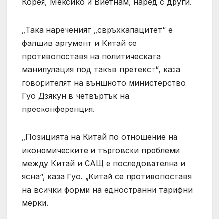
Корея, Мексико и Виетнам, наред с други.
„Така нареченият „свръхкапацитет“ е
фалшив аргумент и Китай се
противопоставя на политическата
манипулация под такъв претекст“, каза
говорителят на външното министерство
Гуо Дзякун в четвъртък на
пресконференция.
„Позицията на Китай по отношение на
икономическите и търговски проблеми
между Китай и САЩ е последователна и
ясна“, каза Гуо. „Китай се противопоставя
на всички форми на едностранни тарифни
мерки.