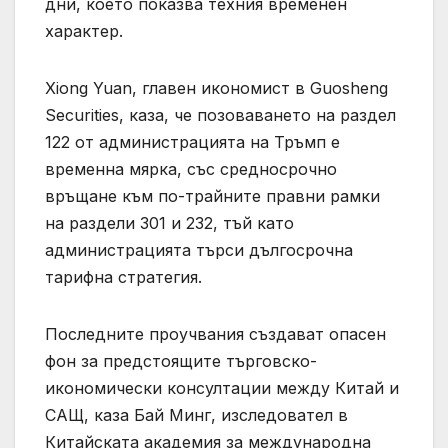
дни, което показва техния временен
характер.
Xiong Yuan, главен икономист в Guosheng
Securities, каза, че позоваването на раздел
122 от администрацията на Тръмп е
временна мярка, със средносрочно
връщане към по-трайните правни рамки
на раздели 301 и 232, тъй като
администрацията търси дългосрочна
тарифна стратегия.
Последните проучвания създават опасен
фон за предстоящите търговско-
икономически консултации между Китай и
САЩ, каза Бай Минг, изследовател в
Китайската академия за международна