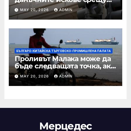
Тръмп „завинаги“ в
MAY 20, 2026
ADMIN
сделката за съдебно дело с
IRS
БЪЛГАРО-КИТАЙСКА ТЪРГОВСКО-ПРОМИШЛЕНА ПАЛAТА
Проливът Малака може да
бъде следващата точка, ако
Азия не внимава
MAY 20, 2026
ADMIN
Мерцедес