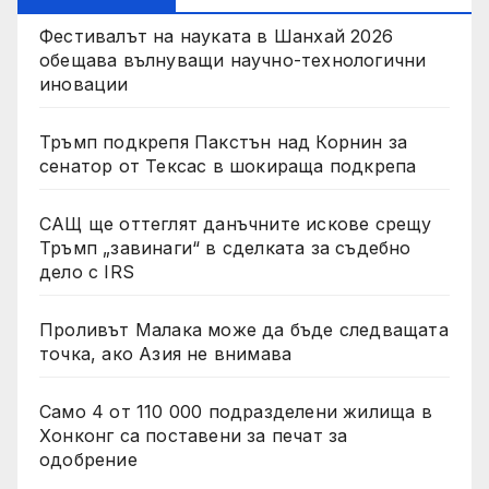
Фестивалът на науката в Шанхай 2026
обещава вълнуващи научно-технологични
иновации
Тръмп подкрепя Пакстън над Корнин за
сенатор от Тексас в шокираща подкрепа
САЩ ще оттеглят данъчните искове срещу
Тръмп „завинаги“ в сделката за съдебно
дело с IRS
Проливът Малака може да бъде следващата
точка, ако Азия не внимава
Само 4 от 110 000 подразделени жилища в
Хонконг са поставени за печат за
одобрение