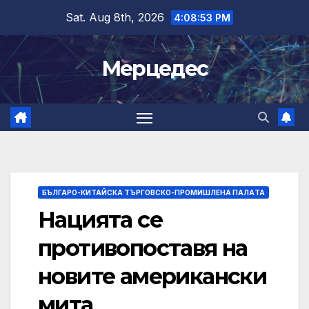
Skip
Sat. Aug 8th, 2026
4:08:54 PM
to
content
Мерцедес
БЪЛГАРО-КИТАЙСКА ТЪРГОВСКО-ПРОМИШЛЕНА ПАЛAТА
Нацията се
противопоставя на
новите американски
мита