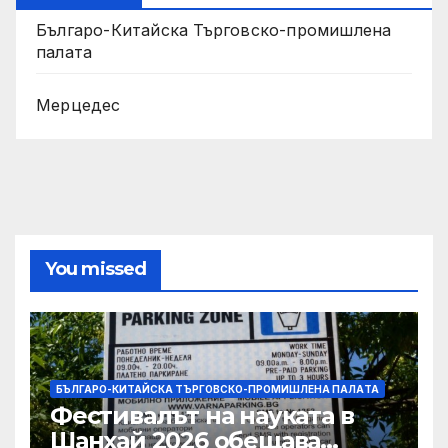
Българо-Китайска Търговско-промишлена
палaта
Мерцедес
You missed
БЪЛГАРО-КИТАЙСКА ТЪРГОВСКО-ПРОМИШЛЕНА ПАЛAТА
Фестивалът на науката в
Шанхай 2026 обещава